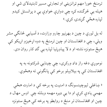
ترمنځ خورا مهم ټرانزیټي او تجارتي مسیر ثابتیدلای شي او
هیله یې څرګنده کړه چې دواړې خواوې يې د پرانستل کيدو
لپاره هڅې ګړندۍ کړي.»
له بل لوري د چین د بهرنیو چارو وزارت، د آسیایي څانګې مشر
ویلي، چې د افغانستان او چین ترمنځ په دوه اړخیزو اړیکو کې
هېڅ ستونزه نشته او د لا پیاوړتیا لپاره یې ګډ کار روان دی.
نوموړي دغه راز ډاډ ورکړی، چې چينايي شرکتونه به په
افغانستان کې په بیلابېلو برخو کې پانګونې ته وهڅوي.
« ښاغلي لیوچینسونګ د امنیت په برخه کې د امارت هڅې
مهمې یادې کړې او دا یې ډیره مهمه وبلله چې اوس مهال د
چین او افغانستان تر منځ د روابطو په برخه کې هیڅ ستونزه