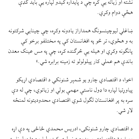
نشته او زیاته یې کړه چې د پایداره کیدو لپاره یې باید ګډې
هڅې دوام وکړي.
ښاغلي لیوچینسونګ همداراز یادونه وکړه، چې چينايي شرکتونه
به و هڅوي، تر څو په افغانستان کې په مختلفو برخو کې
پانګونه وکړي او هيله یې څرګنده کړه، چې په مس عینک معدن
باندې هم عملي کار پیلولولو ته زمینه برابره شي.»
اخوا، د اقتصادي چارو یو شمېر شنونکي د اقتصادي اړیکو
پياوړتیا لپاره دا ډول ناستې مهمې بولي او زیاتوي، چې له دې
سره به پر افغانستان لګول شوي اقتصادي محدودیتونه لمنځه
لاړ شي.
د اقتصادي چارو شنونکی، ادریس محمدي ځاځی په دې اړه