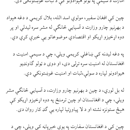
امارت د سیمې په ټولو هېوادونو کې د ثبات غوښتونکی دی.
چین کې افغان سفیر، مولوي اسد الله، بلال کریمي د دغه هېواد
د بهرنیو چارو وزارت د آسیایي څانګې له مشر سره لیدلي او پر
دوه اړخیزو اړیکو او اقتصادي موضوعاتو یې خبرې کړي دي.
په دغه لیدنه کې ښاغلي کریمي ویلي، چې د سیمې امنیت د
افغانستان له امنیت سره تړلی دی، او دوی د ټولو ګاونډیو
هیوادونو لپاره د سولې،ثبات او امنیت غوښتونکي دي.
له بل لوري، د چین د بهرنیو چارو وزارت، د آسیایي څانګې مشر
ویلي، چې د افغانستان او چین ترمنځ په دوه اړخیزو اړیکو کې
هېڅ ستونزه نشته او د لا پیاوړتیا لپاره یې ګډ کار روان دی.
چین کې د افغانستان سفارت په یوې خبرپاڼه کې ویلي، چې د