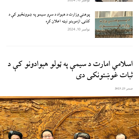
پوهنې وزارت د هېواد د سړو سيمو په ښوونځيو کې د
کلنۍ ازموينو نېټه اعلان کړه
نوامبر 10, 2024
اسلامي امارت د سیمې په ټولو هېوادونو کې د
ثبات غوښتونکی دی
دسمبر 23, 2023