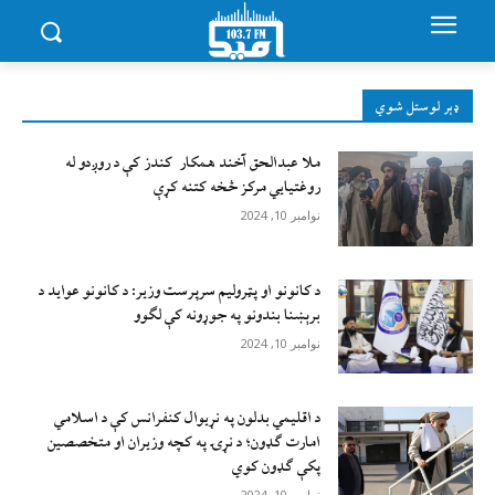
ډېر لوستل شوي
ملا عبدالحق آخند همکار کندز کې د روږدو له
روغتیایي مرکز څخه کتنه کړې
نوامبر 10, 2024
د کانونو او پټرولیم سرپرست وزیر: د کانونو عواید د
برېښنا بندونو په جوړونه کې لګوو
نوامبر 10, 2024
د اقليمي بدلون په نړيوال کنفرانس کې د اسلامي
امارت ګډون؛ د نړۍ په کچه وزيران او متخصصين
پکې ګډون کوي
نوامبر 10, 2024