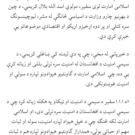
اسلامی امارت لوی سفیر، مولوي اسد الله بلال کریمي، د چین
د بهرنیو چارو وزارت د اسیاسي څانګې له مشر، لیوچینسونګ
سره کتلي او پر دوه اړخیزو اړیکو او اقتصادي موضوعاتو یې
خبرې کړي دي.
د خبرپاڼې له مخې، چې په دې لیدنه کې ښاغلي کریمي، د
سیمې امنیت د افغانستان له امنیت سره تړلی بللی او زیاته کړې
یې ده، چې اسلامي امارت د ګاونډیو هیوادونو لپاره د سولې او
امنیت غوښتونکی دی.
«د ا.ا.ا سفیر د سیمې د امنیت او ټیکاو په هکله زیاته کړه چې د
سیمې امنیت د افغانستان د امنیت سره تړلی دی، او اسلامي
امارت لکه څنګه چې د خپل هیواد لپاره امنیت، سوله او ثبات
مهم او حیاتي بولي، همداراز ګاونډیو هیوادونو لپاره هم د ثبات