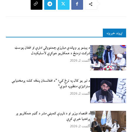
اړوند خبرونه
د پېښو پر وړاندې مبارزې چمتووالي ادارې او افغان پوسټ
شرکت ترمنځ د همکاریو هوکړې لاسلیکېدل
آگست 2, 2026
د تېر يو کال په ترڅ کې؛ “د افغانستان پنځه کلنه پرمختیايي
ستراتیژي منظوره شَوې”
آگست 2, 2026
د اقتصاد وزیر او د ناروې کمېټې مشر د ګډو همکاریو پر
پراختیا خبرې کړې
آگست 2, 2026