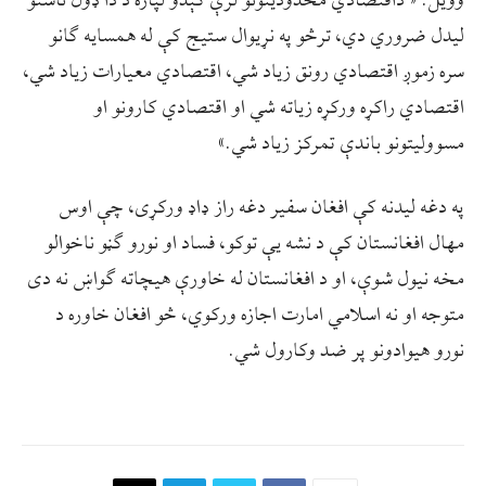
وویل: « داقتصادي محدودیتونو لرې کېدو لپاره د دا ډول ناستو
لیدل ضروري دي، ترڅو په نړیوال ستیج کې له همسایه ګانو
سره زموږ اقتصادي رونق زیاد شي، اقتصادي معیارات زیاد شي،
اقتصادي راکړه ورکړه زیاته شي او اقتصادي کارونو او
مسوولیتونو باندې تمرکز زیاد شي.»
په دغه لیدنه کې افغان سفیر دغه راز ‌ډاډ ورکړی، چې اوس
مهال افغانستان کې د نشه یې توکو، فساد او نورو ګڼو ناخوالو
مخه نیول شوې، او د افغانستان له خاورې هیچاته ګواښ نه دی
متوجه او نه اسلامي امارت اجازه ورکوي، څو افغان خاوره د
نورو هیوادونو پر ضد وکارول شي.