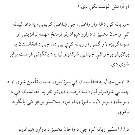
او آرامش غوښتونکی دی.»
خبرپاڼه کې دغه راز راغلي، چې ښاغلي کریمي، په دغه لیدنه
کې واخان دهلیز د دواړو هېوادونو ترمنځ مهمه ټرانزیټي او
سوداګریزه لار ګڼلې او زیاته کړې یې ده، چې د افغانستان په
بیلابېلو برخو کې چینایي شرکتونو لپاره د پانګونې فرصت برابر
شوی دی.
« اوس مهال په افغانستان کې سرتاسري امنیت تأمین شوی او د
چینايي شرکتونو لپاره ښه فرصت دی تر څو په افغانستان کې د
زیربناوو، لویو لارو ، انرژۍ او نورو بیلابیلو برخو کې پانګونه
وکړي.
د ا.ا.ا سفیر زیاته کړه چې د واخان دهلیز د دواړو هیوادونو