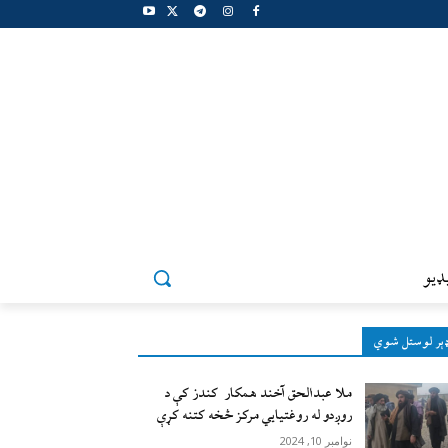
ډيو
ېر لوستل شوي
ملا عبدالحق آخند همکار کندز کې د
روږدو له روغتیایي مرکز څخه کتنه کړې
نوامبر 10, 2024