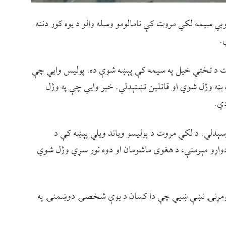
بي سیمه لکي مروت کې نامالومو وسله والو د یوه کور دننه
.
ت د تختي خیل په سیمه کې پېښه شوې ده. پولیس وایي چې
 بڼه وژل شوي او قاتلین تښتېدلي. خبر وایي چې په وژل
دي.
ېدلي. د لکي مروت د پولیسو ویاند ویلي پېښه کې د
ی دواړو مېرمنې، د هغوی ماشومان او دوه نور سړي وژل شوي
 لومړنۍ نښې ښيي چې دا کسان د یوې شخصۍ دوښمنۍ په