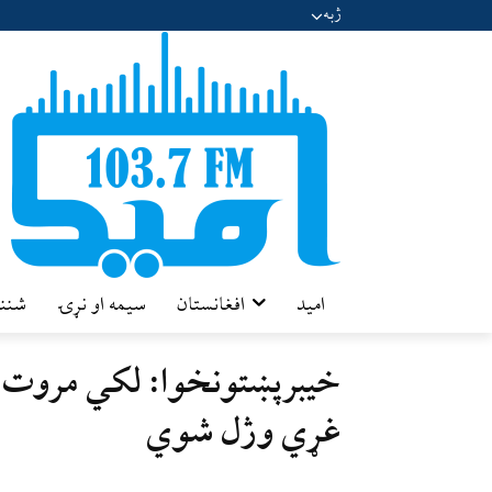
ژبه
امید
افغانستان
سیمه او نړۍ
شننه
خیبرپښتونخوا: لکي مروت 
غړي وژل شوي