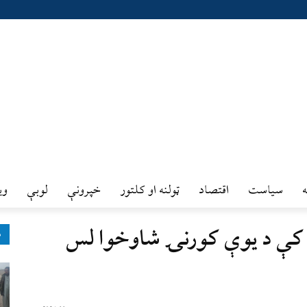
سیاست
اقتصاد
ټولنه او کلتور
خپرونې
لوبې
وي
کې د یوې کورنۍ شاوخوا لس
ډ