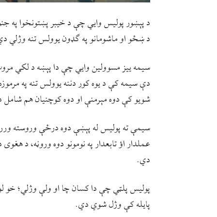
د پېښور پولیس وایي چې د خیبر پښتونخوا په جنو
د ښځو او ماشومانو په ګډون یوولس تنه وژلي دي
سیمه ییز مسوولین وایي چې دا پېښه د لکي مرو
دې سیمه کې د یوه کور دننه یوولس تنه په مرموزه
شویو کې دوه مېرمنې او دوه کوچنیان هم شامل 
سیمې ته پولیس له پېښې دوه درځې وروسته وررس
عملدار اؤ تابعدار په نومونو دوه وروڼه، د هغو
دي.
پولیس پلټي چې دا کسان چا او ولې وژلي؛ خو
پایله کې وژل شوي دي.