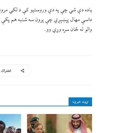
یاده دې شي چې په دې وروستیو کې د لکي مروت 
داسې مهال پېښېږي چې پرون سه شنبه هم پکې د 
والو له ځان سره وړي وو.
اشتراک
اړوند خبرونه