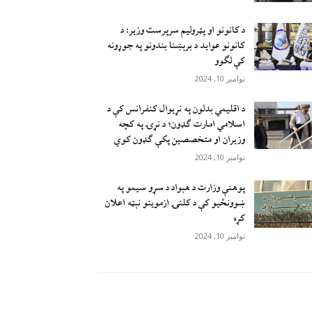
د کانونو او پټرولیم سرپرست وزیر: د
کانونو عواید د برېښنا بندونو په جوړونه
کې لګوو
نوامبر 10, 2024
د اقليمي بدلون په نړيوال کنفرانس کې د
اسلامي امارت ګډون؛ د نړۍ په کچه
وزيران او متخصصين پکې ګډون کوي
نوامبر 10, 2024
پوهنې وزارت د هېواد د سړو سيمو په
ښوونځيو کې د کلنۍ ازموينو نېټه اعلان
کړه
نوامبر 10, 2024