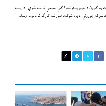
په ګډون د خیبرپښتونخوا ګڼې سیمې ناامنه شوي. دا پېښه
سړک جوړونې د یوه شرکت لس تنه کارګر نامالومو وسله