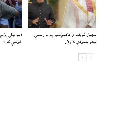
شهباز شریف او عاصم منیر په یو رسمي
سفر سعودي ته ولاړ
خوشې کړل