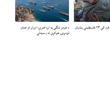
اسرائيلي رژيم غزه کې ۲۴ فلسطیني بندیان
د هرمز تنګي په اړه خبرې؛ ایران او عمان
لومړنۍ هوکړې ته رسېدلي