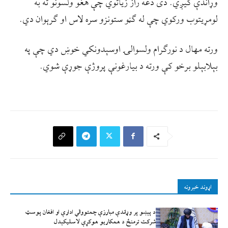
وړاندې کیږي. دی دغه راز زیاتوي چې هغو ولسونو ته به
لومړیتوب ورکوي چې له ګڼو ستونزو سره لاس او ګرېوان دي.
ورته مهال د نورګرام ولسوالۍ اوسېدونکي خوښ دي چې په
بېلابېلو برخو کې ورته د بیارغونې پروژې جوړې شوي.
اړوند خبرونه
د پېښو پر وړاندې مبارزې چمتووالي ادارې او افغان پوسټ
شرکت ترمنځ د همکاریو هوکړې لاسلیکېدل