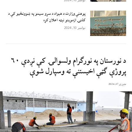
پوهنې وزارت د هېواد د سړو سيمو په ښوونځيو کې د
کلنۍ ازموينو نېټه اعلان کړه
نوامبر 10, 2024
د نورستان په نورګرام ولسوالۍ کې نږدې ۶۰
پروژې ګټې اخیستنې ته وسپارل شوې
جنوری 17, 2024