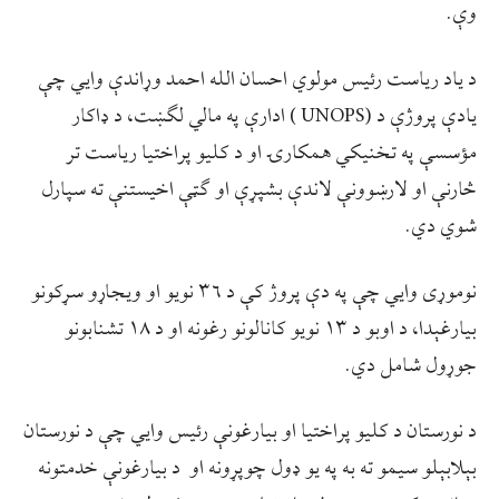
وې.
د یاد ریاست رئيس مولوي احسان الله احمد وړاندې وایي چې
يادې پروژې د (UNOPS ) ادارې په مالي لګښت، د ډاکار
مؤسسې په تخنيکي همکارۍ او د کليو پراختيا رياست تر
څارنې او لارښوونې لاندې بشپړې او ګټې اخیستنې ته سپارل
شوي دي.
نوموړی وایي چې په دې پروژ کې د ۳۶ نویو او ويجاړو سړکونو
بیارغېدا، د اوبو د ۱۳ نویو کانالونو رغونه او د ۱۸ تشنابونو
جوړول شامل دي.
د نورستان د کلیو پراختیا او بیارغونې رئیس وایي چې د نورستان
بېلابېلو سیمو ته به په یو ډول چوپړونه او د بیارغونې خدمتونه