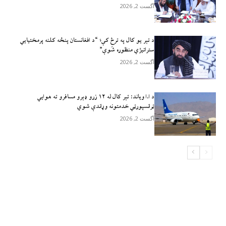
آگست 2, 2026
د تېر يو کال په ترڅ کې؛ “د افغانستان پنځه کلنه پرمختیايي
ستراتیژي منظوره شَوې”
آگست 2, 2026
د ا.ا وياند: تېر کال له ۱۲ زرو ډېرو مسافرو ته هوايي
ټرانسپورټي خدمتونه وړاندې شوي
آگست 2, 2026