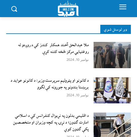
ډېر لوستل شوي
ملا عبدالحق آخند همکار کندز کې د روږدو له
روغتیایي مرکز څخه کتنه کړې
نوامبر 10, 2024
د کانونو او پټرولیم سرپرست وزیر: د کانونو عواید د
برېښنا بندونو په جوړونه کې لګوو
نوامبر 10, 2024
د اقليمي بدلون په نړيوال کنفرانس کې د اسلامي
امارت ګډون؛ د نړۍ په کچه وزيران او متخصصين
پکې ګډون کوي
نوامبر 10, 2024