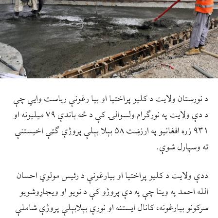
د نورستان ولایت د کلیو پراختیا او بیا رغونې ریاست وایي چې
د دې ولایت په نورګرام ولسوالۍ کې د څه باندې ۷۹ میلیونه او
۹۳۱ زره افغانیو په ارزښت ۵۸ بېلا بېلې پروژې ګټې اخیستنې
ته وسپارل شوې.
ددې ولایت د کلیو پراختیا او بیارغونې د رئیس مولوي احسان
الله احمد په وینا چې په دې پروژو کې د نویو او ویجاړوشویو
سرکونو بیارغونه، کانال ایستنه او نورې بېلابېلې پروژې شاملې