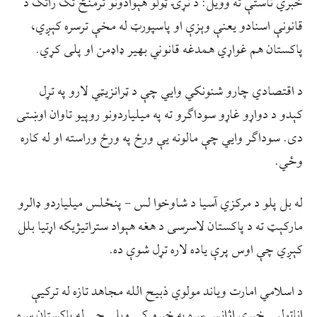
خبري ناستې ته وویل: د نړۍ ټولو هېوادونو ترمنځ تګ راتګ د
قانونې اسنادو یعنې وېزې او پاسپورټ له مخې ترسره کېږي،
پاکستان هم غواړي همدغه قانوني بهیر ډاډمن او پلی کړي.
د اقتصادي چارو شنونکي وایي چې د ټرانزیټي لارو په تړل
کېدو د دواړو غاړو سوداګرو ته په میلیاردونو روپیو تاوان اوښتی
دی. سوداګر وایي چې مالونه یې ورځ په ورځ وراسته او له کاره
وځي.
له بل پلو د مرکزي آسیا د شاوخوا لس – پنځلس میلیاردو ډالرو
مارکېټ ته د پاکستان لاسرسی د هغه هېواد ستراتیژیکه اړتیا بلل
کېږي چې اوس پرې یاده لاره تړل شوې ده.
د اسلامي امارت ویاند مولوي ذبیح الله مجاهد تازه له ترکیې
اناتولیې خبري اژانس سره په خبرو کې ویلي چې له پاکستان سره