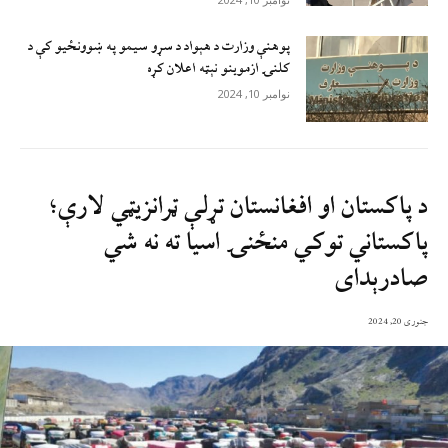
پوهنې وزارت د هېواد د سړو سيمو په ښوونځيو کې د
کلنۍ ازموينو نېټه اعلان کړه
نوامبر 10, 2024
د پاکستان او افغانستان تړلې ټرانزیټي لارې؛
پاکستاني توکي منځنۍ اسیا ته نه شي
صادرېدای
جنوری 20, 2024