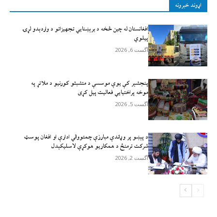
اړوند خبرونه
افغانستان له چين څخه د برېښنايي تجهيزاتو د واردېدو لړۍ
پيلوي
آگست 6, 2026
پنجشېر کې یوې موسسې د متشبثو کورنیو د ملاتړ په
موخه پراختیايي فعالیت پیل کړی
آگست 5, 2026
د پېښو پر وړاندې مبارزې چمتووالي ادارې او افغان پوسټ
شرکت ترمنځ د همکاریو هوکړې لاسلیکېدل
آگست 2, 2026