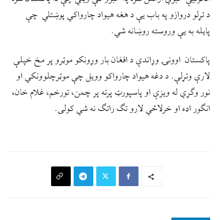
د تړلو دروازو په باب یې د هغه هیواد چارواکي پوښتلي چې
پایله به یې وروسته روښانه شي.
پاکستان اوونۍ وړاندې د افغان بار وړونکو موټرو پر مخ خپلې
لارې وتړلې. د دغه هیواد چارواکو وویل چې موټرچلوونکي او
نور وګړي له ویزې او پاسپورټ پرته پر چمن، تورخم، غلام خان،
انګور اډه او خرلاڅي لارو تګ راتګ نه شي کولی.