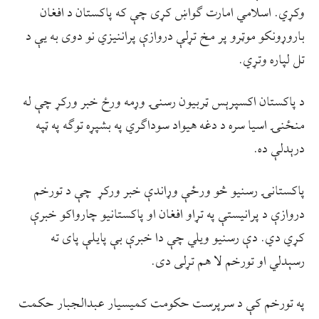
وکړي. اسلامي امارت ګواښ کړی چې که پاکستان د افغان
باروړونکو موټرو پر مخ تړلې دروازې پراننیزي نو دوی به یې د
تل لپاره وتړي.
د پاکستان اکسپرېس ټربیون رسنۍ وړمه ورځ خبر ورکړ چې له
منځنۍ اسیا سره د دغه هیواد سوداګري په بشپړه توګه په ټپه
درېدلې ده.
پاکستانۍ رسنیو څو ورځې وړاندې خبر ورکړ چې د تورخم
دروازې د پرانیستې په تړاو افغان او پاکستانیو چارواکو خبرې
کړي دي. دې رسنیو ویلي چې دا خبرې بې پایلې پای ته
رسېدلي او تورخم لا هم تړلی دی.
په تورخم کې د سرپرست حکومت کمیسیار عبدالجبار حکمت