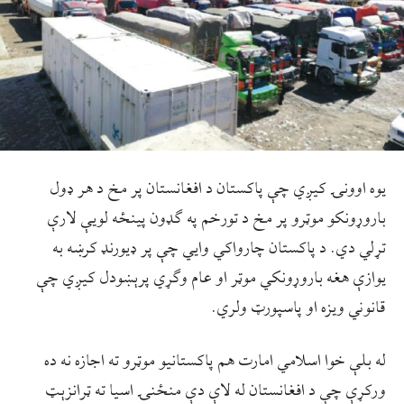
یوه اوونۍ کیږي چې پاکستان د افغانستان پر مخ د هر ډول
باروړونکو موټرو پر مخ د تورخم په ګډون پینځه لویې لارې
تړلي دي. د پاکستان چارواکي وایي چې پر ډیورنډ کرښه به
یوازې هغه باروړونکي موټر او عام وګړي پرېښودل کیږي چې
قانوني ویزه او پاسپورټ ولري.
له بلې خوا اسلامي امارت هم پاکستانیو موټرو ته اجازه نه ده
ورکړې چې د افغانستان له لاې دې منځنۍ اسیا ته ټرانزېټ