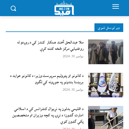
ډېر لوستل شوي
ملا عبدالحق آخند همکار کندز کې د روږدو له
روغتیایي مرکز څخه کتنه کړې
نوامبر 10, 2024
د کانونو او پټرولیم سرپرست وزیر: د کانونو عواید د
برېښنا بندونو په جوړونه کې لګوو
نوامبر 10, 2024
د اقليمي بدلون په نړيوال کنفرانس کې د اسلامي
امارت ګډون؛ د نړۍ په کچه وزيران او متخصصين
پکې ګډون کوي
نوامبر 10, 2024