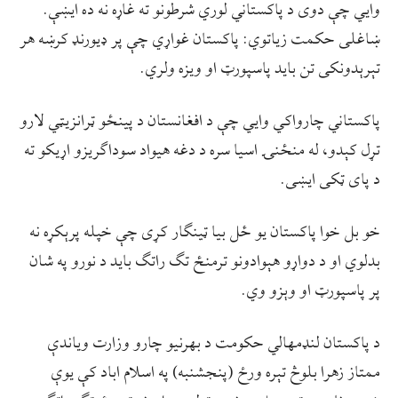
وایي چې دوی د پاکستاني لوري شرطونو ته غاړه نه ده ایښې.
ښاغلی حکمت زیاتوي: پاکستان غواړي چې پر ډیورنډ کرښه هر
تېرېدونکی تن باید پاسپورټ او ویزه ولري.
پاکستاني چارواکي وایي چې د افغانستان د پینځو ټرانزیټي لارو
تړل کېدو، له منځنۍ اسیا سره د دغه هیواد سوداګریزو اړیکو ته
د پای ټکی ایښی.
خو بل خوا پاکستان یو ځل بیا ټینګار کړی چې خپله پرېکړه نه
بدلوي او د دواړو هېوادونو ترمنځ تګ راتګ باید د نورو په شان
پر پاسپورټ او وېزو وي.
د پاکستان لنډمهالي حکومت د بهرنیو چارو وزارت ویاندې
ممتاز زهرا بلوڅ تېره ورځ (پنجشنبه) په اسلام اباد کې یوې