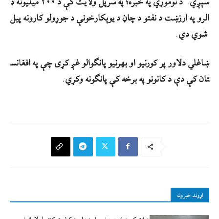
سېږي
.
د
نوموړي
په
خبره؛
په
سرپل
ولایت
کې
د
۲۰۰
میلیونه
ډ
الرو
په
ارزښت
د
نفتو
د
چاڼ
د
یوې
کارخونې
د
جوړولو
کارونه
پیل
شوي
دي
.
ښاغلي
دلاور
پر
کورنیو
او
بهرنیو
پانګوالو
غږ
کړی
چې
په
افغانس
تان
کې
دې
د
کانونو
په
برخه
کې
پانګونه
وکړي
.
اړوند خبرونه