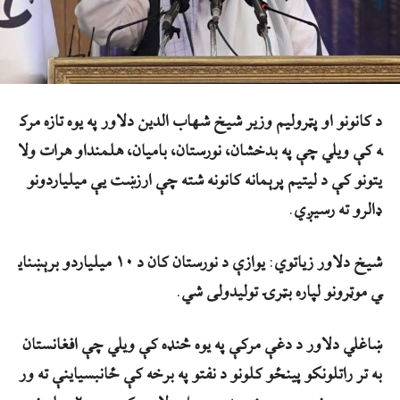
د
کانونو
او
پټرولیم
وزیر
شیخ
شهاب
الدین
دلاور
په
یوه
تازه
مرک
ه
کې
ویلي
چې
په
بدخشان،
نورستان،
بامیان،
هلمند
او
هرات
ولا
یتونو
کې
د
لیتیم
پرېمانه
کانونه
شته
چې
ارزښت
یې
میلیاردونو
ډالرو
ته
رسیږي
.
شیخ
دلاور
زیاتوي
:
یوازې
د
نورستان
کان
د
۱۰
میلیاردو
برېښنای
ي
موټرونو
لپاره
بټرۍ
تولیدولی
شي
.
ښاغلي
دلاور
د
دغې
مرکې
په
یوه
څنډه
کې
ویلي
چې
افغانستان
به
تر
راتلونکو
پینځو
کلونو
د
نفتو
په
برخه
کې
ځان
بسیاینې
ته
ور