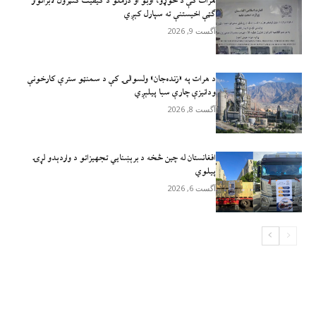
هرات کې د خوړو، اوبو او درملو د کیفیت کنټرول لابراتوار
ګټې اخيستنې ته سپارل کېږي
آگست 9, 2026
د هرات په «زنده‌جان» ولسوالۍ کې د سمنټو سترې کارخونې
ودانیزې چارې سبا پیلېږي
آگست 8, 2026
افغانستان له چين څخه د برېښنايي تجهيزاتو د واردېدو لړۍ
پيلوي
آگست 6, 2026