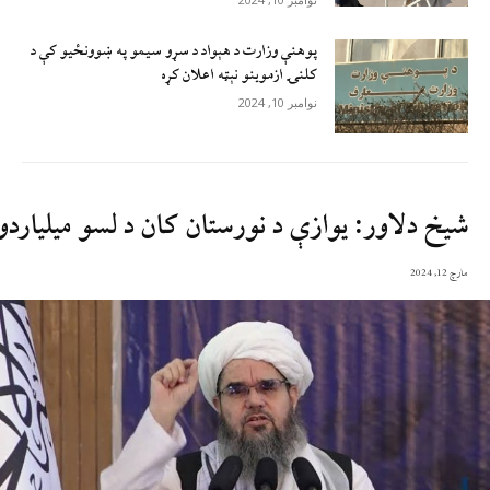
پوهنې وزارت د هېواد د سړو سيمو په ښوونځيو کې د
کلنۍ ازموينو نېټه اعلان کړه
نوامبر 10, 2024
شیخ دلاور: یوازې د نورستان کان د لسو میلیاردو 
مارچ 12, 2024