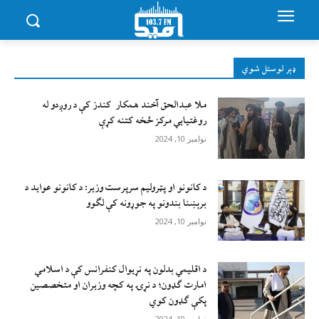
ډېر لوستل شوي
ملا عبدالحق آخند همکار کندز کې د روږدو له
روغتیایي مرکز څخه کتنه کړې
نوامبر 10, 2024
د کانونو او پټرولیم سرپرست وزیر: د کانونو عواید د
برېښنا بندونو په جوړونه کې لګوو
نوامبر 10, 2024
د اقليمي بدلون په نړيوال کنفرانس کې د اسلامي
امارت ګډون؛ د نړۍ په کچه وزيران او متخصصين
پکې ګډون کوي
نوامبر 10, 2024