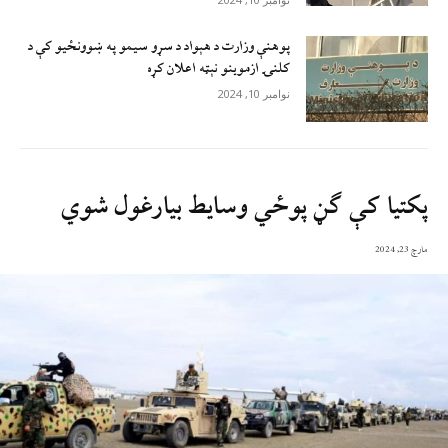
پوهنې وزارت د هېواد د سړو سيمو په ښوونځيو کې د
کلنۍ ازموينو نېټه اعلان کړه
نوامبر 10, 2024
پکتیا کې ګڼ پوځي وسایط بیارغول شوي
مارچ 23, 2024