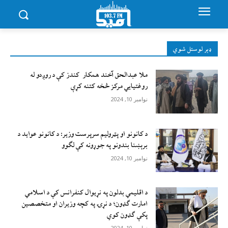
ډېر لوستل شوي
ملا عبدالحق آخند همکار کندز کې د روږدو له
روغتیایي مرکز څخه کتنه کړې
نوامبر 10, 2024
د کانونو او پټرولیم سرپرست وزیر: د کانونو عواید د
برېښنا بندونو په جوړونه کې لګوو
نوامبر 10, 2024
د اقليمي بدلون په نړيوال کنفرانس کې د اسلامي
امارت ګډون؛ د نړۍ په کچه وزيران او متخصصين
پکې ګډون کوي
نوامبر 10, 2024