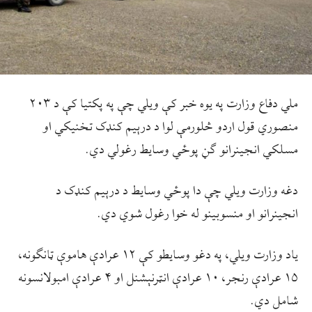
ملي دفاع وزارت په یوه خبر کې ویلي چې په پکتیا کې د ۲۰۳
منصوري قول اردو څلورمې لوا د درېیم کنډک تخنیکي او
مسلکي انجینرانو ګڼ پوځي وسایط رغولي دي.
دغه وزارت ویلي چې دا پوځي وسایط د درېیم کنډک د
انجینرانو او منسوبینو له خوا رغول شوي دي.
یاد وزارت ویلي، په دغو وسایطو کې ۱۲ عرادې هاموې ټانګونه،
۱۵ عرادې رنجر، ۱۰ عرادې انټرنېشنل او ۴ عرادې امبولانسونه
شامل دي.