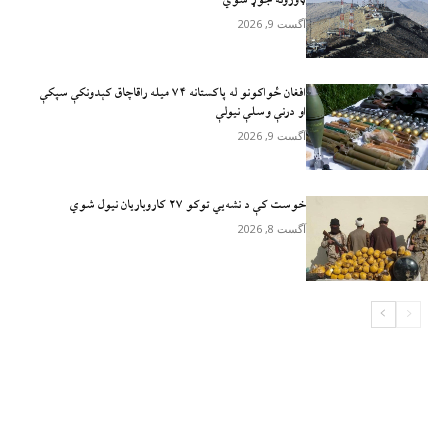
ټاورونه جوړ شوي”
آگست 9, 2026
افغان ځواکونو له پاکستانه ۷۴ میله راقاچاق کېدونکې سپکې
او درنې وسلې نیولې
آگست 9, 2026
خوست کې د نشه‌يي توکو ۲۷ کاروباریان نیول شوي
آگست 8, 2026