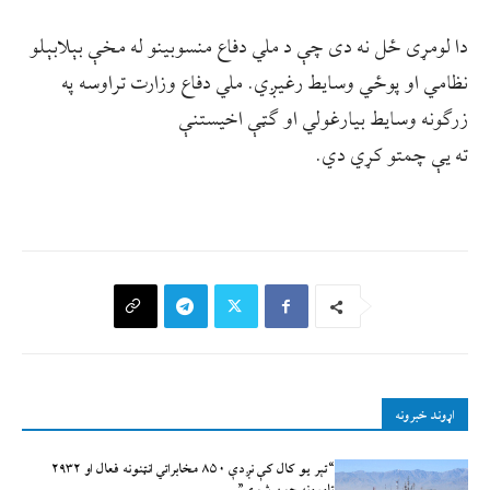
دا لومړی ځل نه دی چې د ملي دفاع منسوبینو له مخې بېلابېلو
نظامي او پوځي وسایط رغیږي. ملي دفاع وزارت تراوسه په
زرګونه وسایط بیارغولي او ګټې اخیستنې
ته یې چمتو کړي دي.
اړوند خبرونه
“تېر يو کال کې نږدې ۸۵۰ مخابراتي انټنونه فعال او ۲۹۳۲