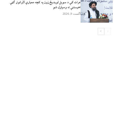
هرات کې د سوېل ‌لویدیځ زون په کچه معیاري لابراتوار ګټې
اخیستنې ته وسپارل شو
آگست 9, 2026