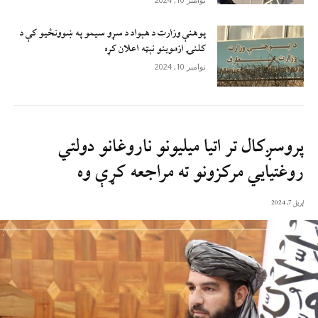
پوهنې وزارت د هېواد د سړو سيمو په ښوونځيو کې د
کلنۍ ازموينو نېټه اعلان کړه
نوامبر 10, 2024
پروسږکال تر اتیا میلیونو ناروغانو دولتي
روغتیایي مرکزونو ته مراجعه کړې وه
اپریل 7, 2024