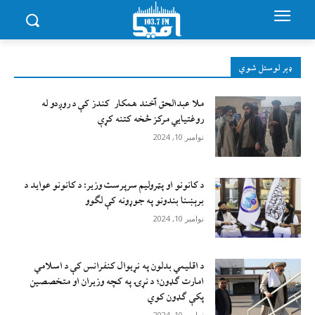
ډېر لوستل شوي
ملا عبدالحق آخند همکار کندز کې د روږدو له
روغتیایي مرکز څخه کتنه کړې
نوامبر 10, 2024
د کانونو او پټرولیم سرپرست وزیر: د کانونو عواید د
برېښنا بندونو په جوړونه کې لګوو
نوامبر 10, 2024
د اقليمي بدلون په نړيوال کنفرانس کې د اسلامي
امارت ګډون؛ د نړۍ په کچه وزيران او متخصصين
پکې ګډون کوي
نوامبر 10, 2024