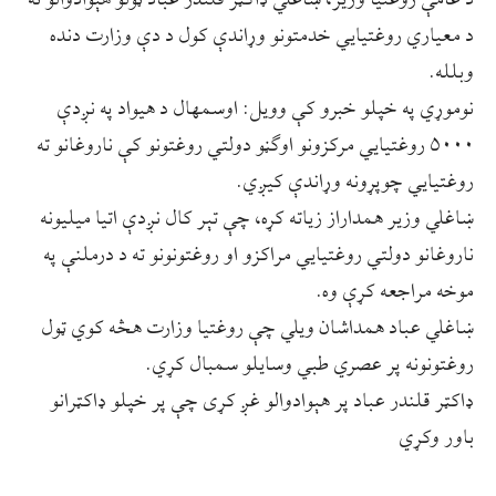
د معیاري روغتیايي خدمتونو وړاندې کول د دې وزارت دنده
وبلله.
نوموړي په خپلو خبرو کې وویل: اوسمهال د هیواد په نږدې
۵۰۰۰ روغتیایي مرکزونو اوګڼو دولتي روغتونو کې ناروغانو ته
روغتیایي چوپړونه وړاندې کیږي.
ښاغلي وزیر همداراز زیاته کړه، چې تېر کال نږدې اتیا میلیونه
ناروغانو دولتي روغتیايي مراکزو او روغتونونو ته د درملنې په
موخه مراجعه کړې وه.
ښاغلي عباد همداشان ویلي چې روغتیا وزارت هڅه کوي ټول
روغتونونه پر عصري طبي وسایلو سمبال کړي.
ډاکټر قلندر عباد پر هېوادوالو غږ کړی چې پر خپلو ډاکټرانو
باور وکړي