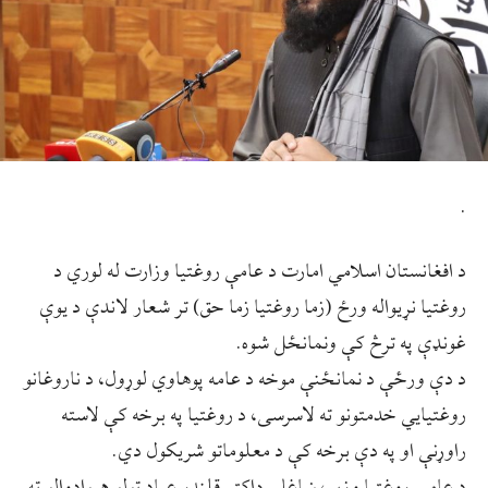
.
د افغانستان اسلامي امارت د عامې روغتیا وزارت له لوري د
روغتیا نړیواله ورځ (زما روغتیا زما حق) تر شعار لاندې د یوې
غونډې په ترڅ کې ونمانځل شوه.
د دې ورځې د نمانځنې موخه د عامه پوهاوي لوړول، د ناروغانو
روغتیايي خدمتونو ته لاسرسی، د روغتیا په برخه کې لاسته
راوړنې او په دې برخه کې د معلوماتو شریکول دي.
د عامې روغتیا وزیر، ښاغلي ډاکټر قلندر عباد ټولو هېوادوالو ته