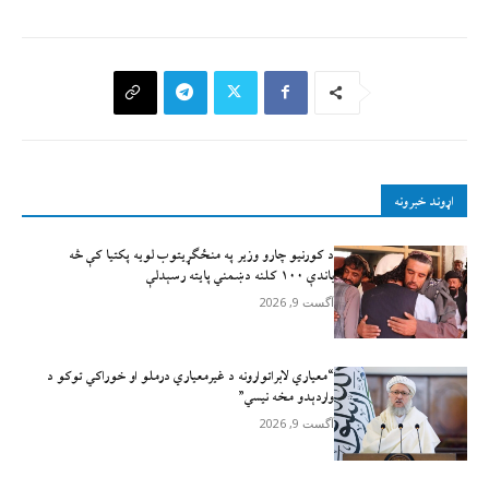
اړوند خبرونه
د کورنیو چارو وزیر په منځګړیتوب لویه پکتیا کې څه
باندې ۱۰۰ کلنه دښمني پایته رسېدلې
آگست 9, 2026
“معیاري لابراتوارونه د غیرمعیاري درملو او خوراکي توکو د
واردېدو مخه نیسي”
آگست 9, 2026