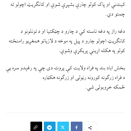
کیندنې او پاک کولو چارې بشپړې شوې او کانګریټ اچولو ته
چمتو دي.
دغه راز په دغه ناسته کې د چارو د چټکتیا او د تونلونو د
کانګریټ اچولو چارو د پیل په موخه د لازیاتو همغږیو رامنځته
کولو په هکله اړینې پریکړې وشوې.
بخش اباد بند په فراه ولایت کې پروت دی چې په رغېدو سره یې
د فراه زرګونه کورونه رڼولی او زرګونه هکټاره
ځمکه خړوبولی شي.