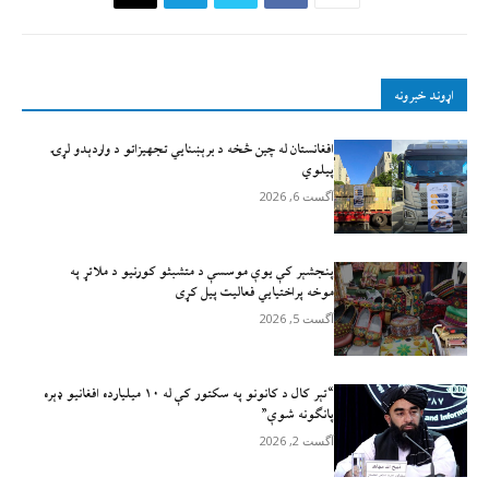
اړوند خبرونه
افغانستان له چين څخه د برېښنايي تجهيزاتو د واردېدو لړۍ
پيلوي
آگست 6, 2026
پنجشېر کې یوې موسسې د متشبثو کورنیو د ملاتړ په
موخه پراختیايي فعالیت پیل کړی
آگست 5, 2026
“تېر کال د کانونو په سکتور کې له ۱۰ میلیارده افغانیو ډېره
پانګونه شوې”
آگست 2, 2026