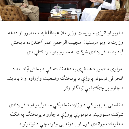
د اوبو او انرژي سرپرست وزیر ملا عبداللطیف منصور او ددغه
وزارت د اوبو مرستیال مجیب الرحمن عمر آخندزاده د بخش
آباد بند د قراردادي شرکت له مسوولینو سره کتلي دي.
مولوي منصور د همغږي په دغه ناسته کې د بخش آباد بند د
انحرافي تونلونو پروژې د پرمختګ وضعیت وارزاوه او د یاد بند
د چارو پر چټکتیا یې ټینګار وکړ.
د ناستې په بهیر کې د وزارت تخنیکي مسئولینو او د قراردادي
شرکت مسوولینو د نوموړې پروژې د چارو د پرمختګ په هکله
معلومات وړاندې کړل او یادونه یې وکړه، چې د تونلونو د