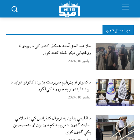
ډېر لوستل شوي
ملا عبدالحق آخند همکار کندز کې د روږدو له
روغتیایي مرکز څخه کتنه کړې
نوامبر 10, 2024
د کانونو او پټرولیم سرپرست وزیر: د کانونو عواید د
برېښنا بندونو په جوړونه کې لګوو
نوامبر 10, 2024
د اقليمي بدلون په نړيوال کنفرانس کې د اسلامي
امارت ګډون؛ د نړۍ په کچه وزيران او متخصصين
پکې ګډون کوي
نوامبر 10, 2024