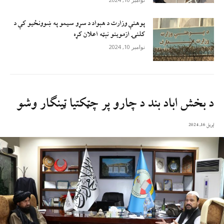
پوهنې وزارت د هېواد د سړو سيمو په ښوونځيو کې د
کلنۍ ازموينو نېټه اعلان کړه
نوامبر 10, 2024
د بخش اباد بند د چارو پر چټکتیا ټینګار وشو
اپریل 16, 2024