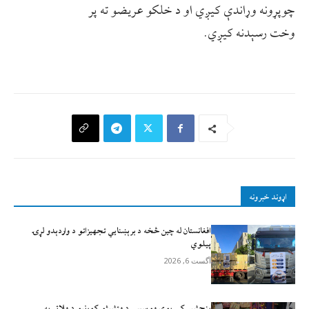
چوپړونه وړاندې کیږي او د خلکو عریضو ته پر
وخت رسېدنه کیږي.
اړوند خبرونه
افغانستان له چين څخه د برېښنايي تجهيزاتو د واردېدو لړۍ
پيلوي
آگست 6, 2026
پنجشېر کې یوې موسسې د متشبثو کورنیو د ملاتړ په