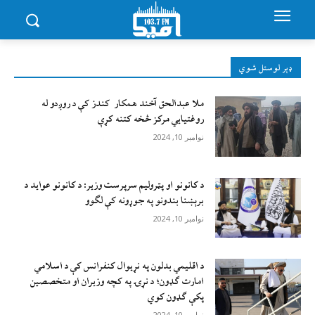
ډېر لوستل شوي
ملا عبدالحق آخند همکار کندز کې د روږدو له
روغتیایي مرکز څخه کتنه کړې
نوامبر 10, 2024
د کانونو او پټرولیم سرپرست وزیر: د کانونو عواید د
برېښنا بندونو په جوړونه کې لګوو
نوامبر 10, 2024
د اقليمي بدلون په نړيوال کنفرانس کې د اسلامي
امارت ګډون؛ د نړۍ په کچه وزيران او متخصصين
پکې ګډون کوي
نوامبر 10, 2024