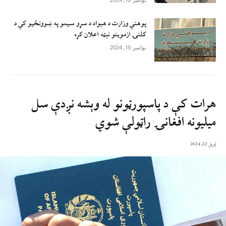
پوهنې وزارت د هېواد د سړو سيمو په ښوونځيو کې د
کلنۍ ازموينو نېټه اعلان کړه
نوامبر 10, 2024
هرات کې د پاسپورټونو له وېشه نږدې سل
میلیونه افغانۍ راټولې شوي
اپریل 22, 2024