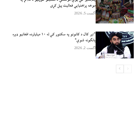
موخه پراختیايي فعالیت پیل کړی
آگست 5, 2026
“تېر کال د کانونو په سکتور کې له ۱۰ میلیارده افغانیو ډېره
پانګونه شوې”
آگست 2, 2026