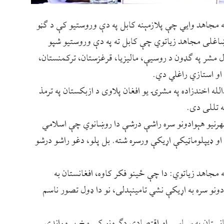
له مجاهد وایي چې پلازمېنه کابل په دې وروستیو کې د ګڼو
. ښاغلی مجاهد زیاتوي چې کابل ته په دې وروستیو شپو
 مشر په ګډون د روسیې، مالیزیا، قرغزستان، ترکمنستان،
 او استازي راغلي دي.
له اخندزاده په مشرۍ یو افغان پلاوی د ازبکستان په ترمذ
ه تللی دی.
 بهرنیو هېوادونو سره راشې درشې دا روښانوي چې اسلامي
او ډیپلوماټيکې اړیکې ورسره شته. بل پلو، دغو راشو درشو
ه مجاهد زیاتوي: دا چې ځينو فکر کاوه، افغانستان به
ونو سره به اړیکې نشي تامینېدلی، نو دا ډول تصور ناسم
نستان په سیاسي او اقتصادي ډګرونو کې مخ پر وړاندې