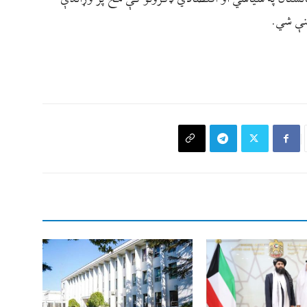
منې شي.