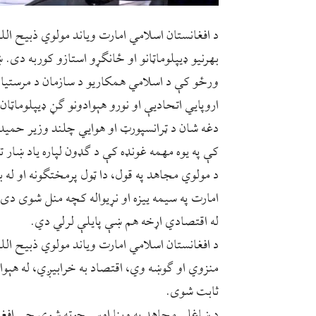
د افغانستان اسلامي امارت ویاند مولوي ذبیح ال
بهرنیو ډیپلوماټانو او ځانګړو استازو کوربه دی
ورځو کې د اسلامي همکاریو د سازمان د مرستیال
اروپايي اتحادیې او نورو هېوادونو ګڼ ډيپلوماټان
دغه شان د ټرانسپورټ او هوایي چلند وزیر حمیدال
کې په یوه مهمه غونډه کې د ګډون لپاره یاد ښار ت
د مولوي مجاهد په قول، دا ټول پرمختګونه او له
امارت په سیمه ییزه او نړیواله کچه منل شوی دی 
له اقتصادي اړخه هم ښې پایلې لرلي دي.
د افغانستان اسلامي امارت ویاند مولوي ذبیح الل
منزوي او ګوښه وي، اقتصاد به خرابیږي، له هېواد
ثابت شوی.
د ښاغلي مجاهد په وینا اوس جوته شوې چې افغا