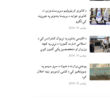
د کانونو او پټرولیم سرپرست وزیر: د
کانونو عواید د برېښنا بندونو په جوړونه
کې لګوو
نوامبر 10, 2024
د اقليمي بدلون په نړيوال کنفرانس کې د
اسلامي امارت ګډون؛ د نړۍ په کچه
وزيران او متخصصين پکې ګډون کوي
نوامبر 10, 2024
پوهنې وزارت د هېواد د سړو سيمو په
ښوونځيو کې د کلنۍ ازموينو نېټه اعلان
کړه
نوامبر 10, 2024