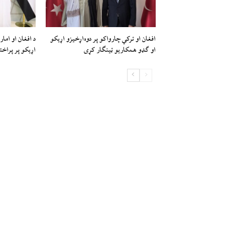
افغان او ترکي چارواکو پر دوه‌اړخیزو اړيکو
د افغان او امار
او ګډو همکاريو ټينګار کړی
اړیکو پر پراخت