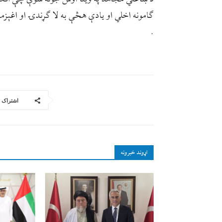
ګامونه اخلي او یادې هڅې به لا ګړندۍ او اغېز
.
اشتراک
اړوند خبرونه