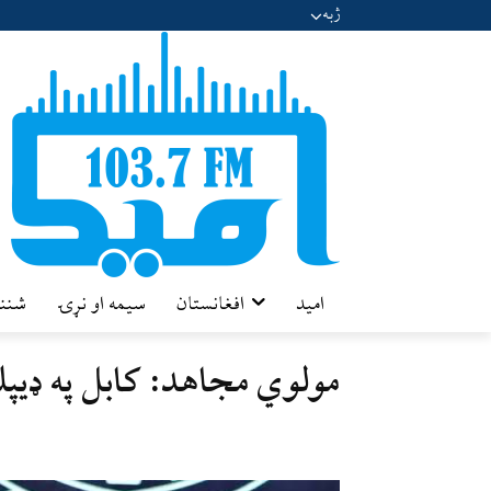
ژبه
امید
افغانستان
سیمه او نړۍ
شننه
مولوي مجاهد: کابل په ډیپل