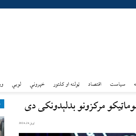
سیاست
اقتصاد
ټولنه او کلتور
خپرونې
لوبې
وي
وماټیکو مرکزونو بدلېدونکی دی
ډ
اپریل 24, 2024