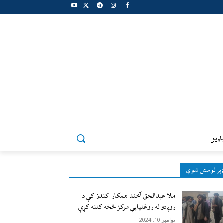
ډيو
ېر لوستل شوي
ملا عبدالحق آخند همکار کندز کې د
روږدو له روغتیایي مرکز څخه کتنه کړې
نوامبر 10, 2024