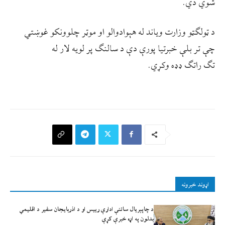
شوي دي.
د ټولګټو وزارت ویاند له هېوادوالو او موټر چلوونکو غوښتي
چې تر بلې خبرتیا پورې دې د سالنګ پر لویه لار له
تګ راتګ ډډه وکړي.
اړوند خبرونه
د چاپېریال ساتنې ادارې رییس او د اذربایجان سفیر د اقلیمي
بدلون په اړه خبرې کړې