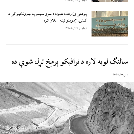
پوهنې وزارت د هېواد د سړو سيمو په ښوونځيو کې د
کلنۍ ازموينو نېټه اعلان کړه
نوامبر 10, 2024
سالنګ لویه لاره د ترافیکو پرمخ تړل شوې ده
اپریل 30, 2024