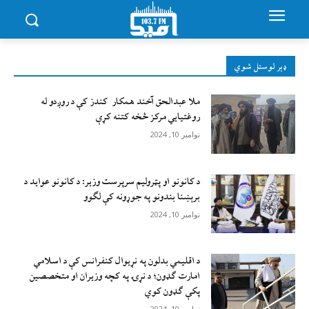
ډېر لوستل شوي
ملا عبدالحق آخند همکار کندز کې د روږدو له
روغتیایي مرکز څخه کتنه کړې
نوامبر 10, 2024
د کانونو او پټرولیم سرپرست وزیر: د کانونو عواید د
برېښنا بندونو په جوړونه کې لګوو
نوامبر 10, 2024
د اقليمي بدلون په نړيوال کنفرانس کې د اسلامي
امارت ګډون؛ د نړۍ په کچه وزيران او متخصصين
پکې ګډون کوي
نوامبر 10, 2024