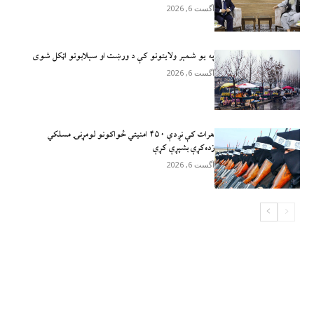
آگست 6, 2026
په یو شمېر ولایتونو کې د ورښت او سېلابونو اټکل شوی
آگست 6, 2026
هرات کې نږدې ۴۵۰ امنيتي ځواکونو لومړنۍ مسلکي
زده‌کړې بشپړې کړې
آگست 6, 2026