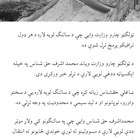
ټولګټو چارو وزارت وایي چې د سالنګ لویه لاره د هر ډول
ترافیکو پرمخ تړل شوې ده.
د ټولګټو چارو وزارت ویاند محمد اشرف حق شناس په خپله
اېکسپاڼه ددغې لویې لارې د تړلو خبر ورکړی دی.
ښاغلي حقشناس زیاته کړه چې د سالنګ لویه لاره یې د سختو
واورو، توپانونو او د لید سیمې د محدودیت په وجه تړلې ده.
محمداشرف حق شناس وایي چې په سالنګونو کې ولاړ موټر
ددې لویې لارې د مسوولینو له لوري خوندي ځایونو ته انتقال