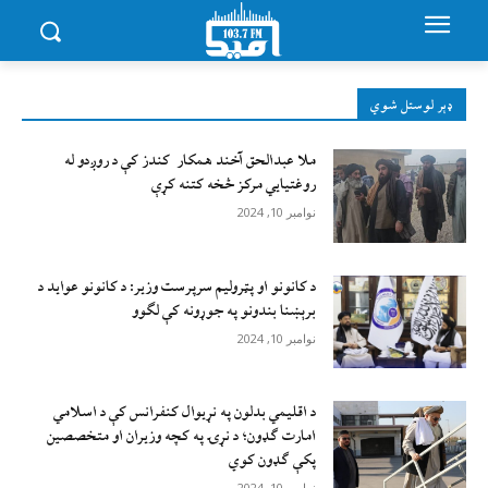
ډېر لوستل شوي
ملا عبدالحق آخند همکار کندز کې د روږدو له
روغتیایي مرکز څخه کتنه کړې
نوامبر 10, 2024
د کانونو او پټرولیم سرپرست وزیر: د کانونو عواید د
برېښنا بندونو په جوړونه کې لګوو
نوامبر 10, 2024
د اقليمي بدلون په نړيوال کنفرانس کې د اسلامي
امارت ګډون؛ د نړۍ په کچه وزيران او متخصصين
پکې ګډون کوي
نوامبر 10, 2024