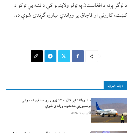
د لوګر پرته د افغانستان په ټولو ولایتونو کې د نشه یي توکو د
کښت، کارونې او قاچاق پر وړاندې مبارزه ګړندۍ شوې ده.
اړوند خبرونه
د ا.ا وياند: تېر کال له ۱۲ زرو ډېرو مسافرو ته هوايي
ټرانسپورټي خدمتونه وړاندې شوي
آگست 2, 2026