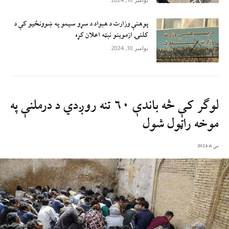
پوهنې وزارت د هېواد د سړو سيمو په ښوونځيو کې د
کلنۍ ازموينو نېټه اعلان کړه
نوامبر 10, 2024
لوګر کې څه باندې ۶۰ تنه روږدي د درملنې په
موخه راټول شول
می 6, 2024