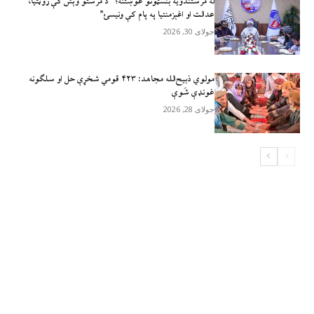
له مرستندویه بنسټونو غوښتنه؛ “د مرستو وېش کې روڼتیا،
عدالت او اغېزمنتیا په پام کې ونیسئ”
جولای 30, 2026
مولوي ذبيح‌الله مجاهد: ۴۲۳ قومي شخړې حل او سلګونه
غونډې شَوې
جولای 28, 2026