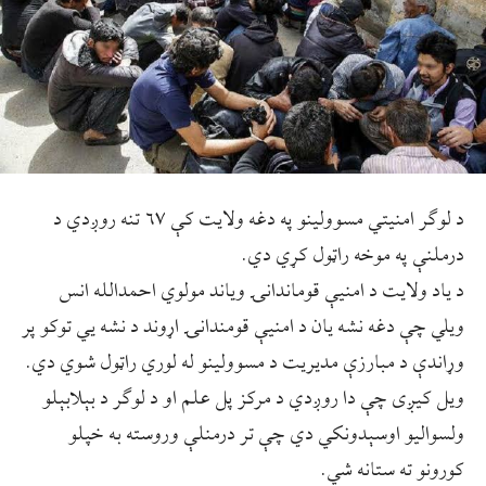
د لوګر امنیتي مسوولینو په دغه ولایت کې ۶۷ تنه روږدي د
درملنې په موخه راټول کړي دي.
د یاد ولایت د امنیې قوماندانۍ ویاند مولوي احمدالله انس
ویلي چې دغه نشه یان د امنیې قومندانۍ اړوند د نشه یي توکو پر
وړاندې د مبارزې مدیریت د مسوولینو له لوري راټول شوي دي.
ویل کیږی چې دا روږدي د مرکز پل علم او د لوګر د بېلابېلو
ولسوالیو اوسېدونکي دي چې تر درمنلې وروسته به خپلو
کورونو ته ستانه شي.