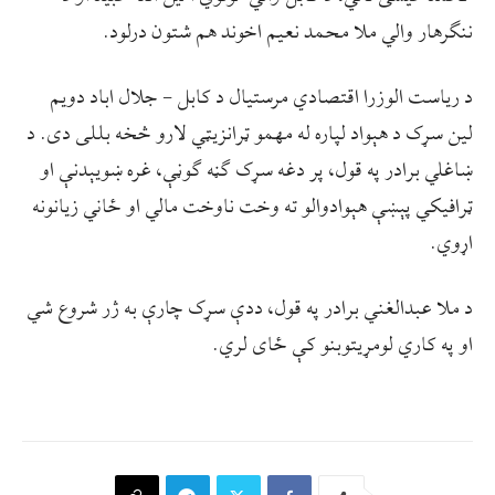
ننګرهار والي ملا محمد نعيم اخوند هم شتون درلود.
د ریاست الوزرا اقتصادي مرستیال د کابل – جلال اباد دویم
لین سړک د هېواد لپاره له مهمو ټرانزیټي لارو څخه بللی دی. د
ښاغلي برادر په قول، پر دغه سړک ګڼه ګوڼې، غره ښویېدنې او
ټرافیکي پېښې هېوادوالو ته وخت ناوخت مالي او ځاني زیانونه
اړوي.
د ملا عبدالغني برادر په قول، ددې سړک چارې به ژر شروع شي
او په کاري لومړیتوبنو کې ځای لري.