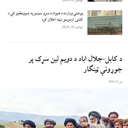
پوهنې وزارت د هېواد د سړو سيمو په ښوونځيو کې د
کلنۍ ازموينو نېټه اعلان کړه
نوامبر 10, 2024
د کابل-جلال اباد د دویم لین سړک پر
جوړونې ټینګار
می 11, 2024