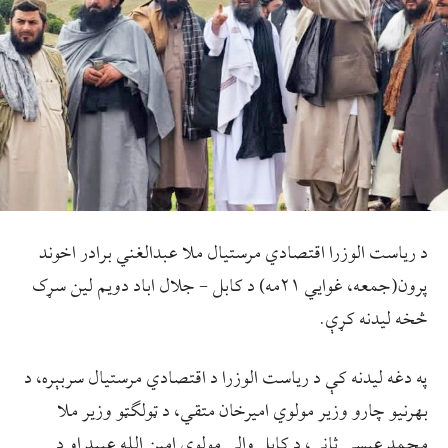
د رياست الوزرا اقتصادي مرستيال ملا عبدالغني برادر اخوند
پرون(جمعه، غوایي ۲۱مه) د کابل – جلال اباد دویم لین سړک
څخه ليدنه کړې.
په دغه لیدنه کې د ریاست الوزرا د اقتصادي مرستیال سربېره، د
بهرنيو چارو وزير مولوي اميرخان متقي، د ټولګټو وزیر ملا
محمد عیسی ثاني، د کابل والي مولوي امين الله عبيد او د