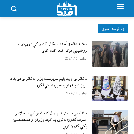
ډېر لوستل شوي
ملا عبدالحق آخند همکار کندز کې د روږدو له
روغتیایي مرکز څخه کتنه کړې
نوامبر 10, 2024
د کانونو او پټرولیم سرپرست وزیر: د کانونو عواید د
برېښنا بندونو په جوړونه کې لګوو
نوامبر 10, 2024
د اقليمي بدلون په نړيوال کنفرانس کې د اسلامي
امارت ګډون؛ د نړۍ په کچه وزيران او متخصصين
پکې ګډون کوي
نوامبر 10, 2024