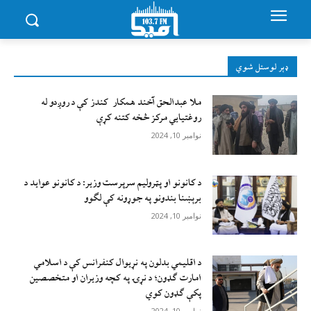
ډېر لوستل شوي
ملا عبدالحق آخند همکار کندز کې د روږدو له
روغتیایي مرکز څخه کتنه کړې
نوامبر 10, 2024
د کانونو او پټرولیم سرپرست وزیر: د کانونو عواید د
برېښنا بندونو په جوړونه کې لګوو
نوامبر 10, 2024
د اقليمي بدلون په نړيوال کنفرانس کې د اسلامي
امارت ګډون؛ د نړۍ په کچه وزيران او متخصصين
پکې ګډون کوي
نوامبر 10, 2024