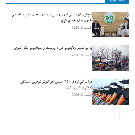
د چاپېریال ساتنې ادارې رییس او د اذربایجان سفیر د اقلیمي
بدلون په اړه خبرې کړې
آگست 6, 2026
په یو شمېر ولایتونو کې د ورښت او سېلابونو اټکل شوی
آگست 6, 2026
هرات کې نږدې ۴۵۰ امنيتي ځواکونو لومړنۍ مسلکي
زده‌کړې بشپړې کړې
آگست 6, 2026