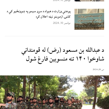
پوهنې وزارت د هېواد د سړو سيمو په ښوونځيو کې د
کلنۍ ازموينو نېټه اعلان کړه
نوامبر 10, 2024
د عبدالله بن مسعود (رض) له قومنداني
شاوخوا ۱۴۰ تنه منسوبین فارغ شول
می 20, 2024