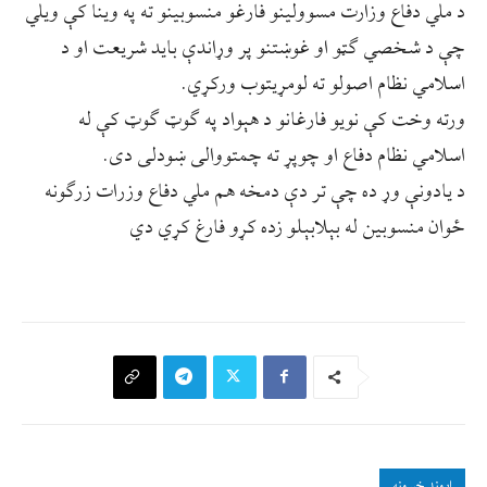
د ملي دفاع وزارت مسوولینو فارغو منسوبینو ته په وینا کې ویلي
چې د شخصي ګټو او غوښتنو پر وړاندې باید شریعت او د
اسلامي نظام اصولو ته لومړیتوب ورکړي.
ورته وخت کې نویو فارغانو د هېواد په ګوټ ګوټ کې له
اسلامي نظام دفاع او چوپړ ته چمتووالی ښودلی دی.
د یادونې وړ ده چې تر دې دمخه هم ملي دفاع وزرات زرګونه
ځوان منسوبین له بېلابېلو زده کړو فارغ کړي دي
اړوند خبرونه