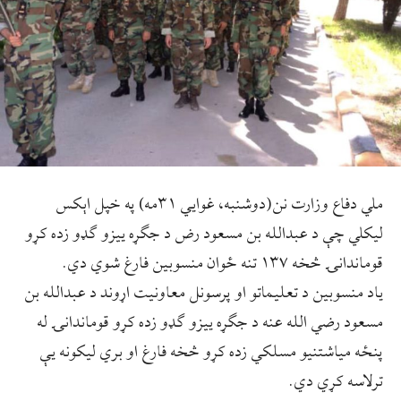
ملي دفاع وزارت نن(دوشنبه، غوایي ۳۱مه) په خپل اېکس
لیکلي چې د عبدالله بن مسعود رض د جګړه ییزو ګډو زده کړو
قوماندانۍ څخه ۱۳۷ تنه ځوان منسوبین فارغ شوي دي.
یاد منسوبین د تعلیماتو او پرسونل معاونیت اړوند د عبدالله بن
مسعود رضي الله عنه د جګړه ییزو ګډو زده کړو قوماندانۍ له
پنځه میاشتنیو مسلکي زده کړو څخه فارغ او بري لیکونه یې
ترلاسه کړي دي.