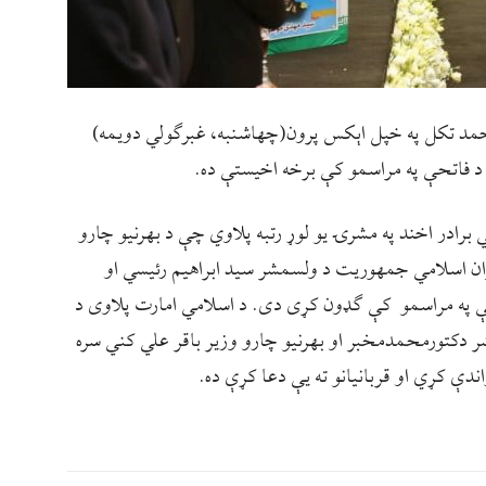
احمد تکل په خپل اېکس پرون(چهاشنبه، غبرګولي دویمه)
 د فاتحې په مراسمو کې برخه اخیستې ده.
 برادر اخند په مشرۍ یو لوړ رتبه پلاوي چې د بهرنیو چارو
ران اسلامي جمهوریت د ولسمشر سید ابراهیم رئیسي او
حې په مراسمو کې ګډون کړی دی. ‏د اسلامي امارت پلاوی د
دکتورمحمدمخبر او بهرنیو چارو وزیر باقر علي کني سره
دې کړي او قربانیانو ته یې دعا کړې ده.