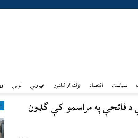
سیاست
اقتصاد
ټولنه او کلتور
خپرونې
لوبې
وي
سي د فاتحې په مراسمو کې ګډون
ډ