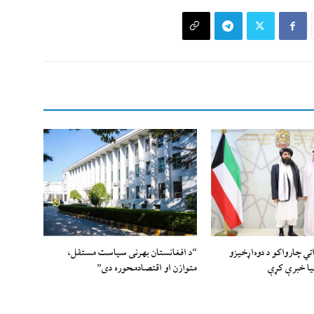
اتي چارواکو د دوه‌اړخیزو
“د افغانستان بهرنی سیاست مستقل،
یا خبرې کړې
متوازن او اقتصادمحوره دی”