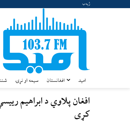
ژبه
امید
افغانستان
سیمه او نړۍ
شننه
افغان پلاوي د ابراهیم ریی
کړی