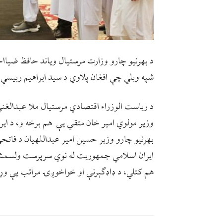
د بهرنیو چارو وزارت مرستیال ویاند حافظ ضیا
شپه ویلي چې افغان پلاوي د سید ابراهیم رییسي
‏د ریاست الوزراء اقتصادي مرستیال ملا عبدالغني
وزیر مولوي امیر خان متقي یې هم برخه و، د ای
بهرنیو چارو وزیر حسین امیر عبداللهیان د فات
ایران اسلامي جمهوریت له نوي سرپرست ولسمشر 
هم کتلي، د ډاډګېرنې او خواخوږۍ مراتب یې وړان