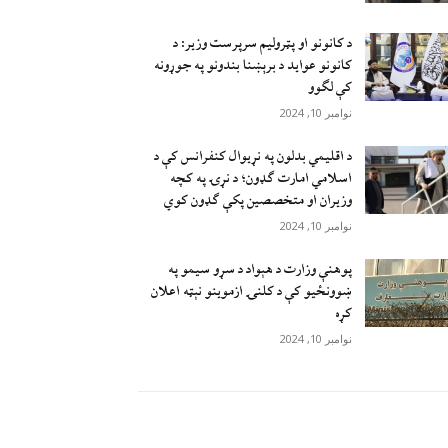
د کانونو او پټرولیم سرپرست وزیر: د
کانونو عواید د برېښنا بندونو په جوړونه
کې لګوو
نوامبر 10, 2024
د اقليمي بدلون په نړيوال کنفرانس کې د
اسلامي امارت ګډون؛ د نړۍ په کچه
وزيران او متخصصين پکې ګډون کوي
نوامبر 10, 2024
پوهنې وزارت د هېواد د سړو سيمو په
ښوونځيو کې د کلنۍ ازموينو نېټه اعلان
کړه
نوامبر 10, 2024