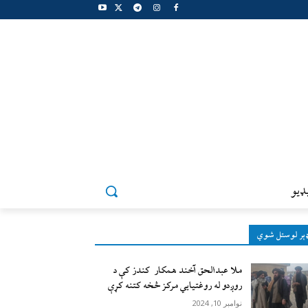
ډيو
ېر لوستل شوي
ملا عبدالحق آخند همکار کندز کې د
روږدو له روغتیایي مرکز څخه کتنه کړې
نوامبر 10, 2024