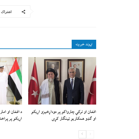
اشتراک
اړوند خبرونه
افغان او ترکي چارواکو پر دوه‌اړخیزو اړيکو
د افغان او امار
او ګډو همکاريو ټينګار کړی
اړیکو پر پراخت