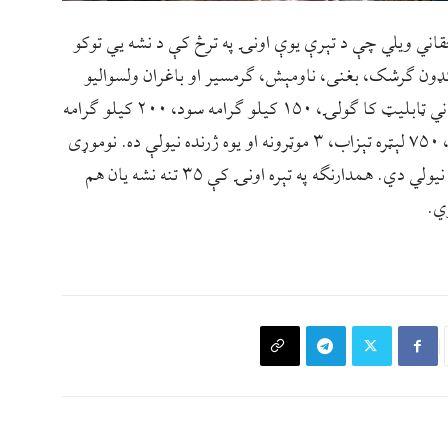
حقاني ویلي چې د تېرې یوې اونۍ په ترڅ کې د نشه یي توکو
ګډون ګرشک، بغنی، ناومېش، ګرمسیر او باغران ولسوالیو
کي ۷ کیلو ګرامه ايف، ۵ ګرامه زيکپ ، ۳۱۸ داني ټابليټ کا ګولۍ، ۱۵۰ کیلو ګرامه سود، ۲۰۰ کیلو ګرامه
اهاک ، ۱۱۰۰ کیلو ګرامه اومان، ۶۶۰ ليټره ډيزل، ۷۵۰ لېټره تېزاب، ۳ موټرونه او یوه ژرنده نیولې ده. نوموړی
زیاتوي چي ددې نشه یي توکو په تور یې ۱۳ کسه نیولي دي. همدارنګه په تېره اونۍ کې ۳۵ تنه نشه یان هم
ي.