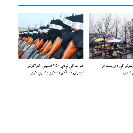
ایتونو کې د ورښت او
هرات کې نږدې ۴۵۰ امنيتي ځواکونو
ل شوی
لومړنۍ مسلکي زده‌کړې بشپړې کړې