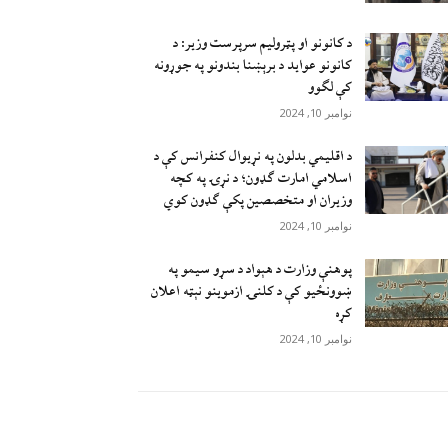
د کانونو او پټرولیم سرپرست وزیر: د
کانونو عواید د برېښنا بندونو په جوړونه
کې لګوو
نوامبر 10, 2024
د اقليمي بدلون په نړيوال کنفرانس کې د
اسلامي امارت ګډون؛ د نړۍ په کچه
وزيران او متخصصين پکې ګډون کوي
نوامبر 10, 2024
پوهنې وزارت د هېواد د سړو سيمو په
ښوونځيو کې د کلنۍ ازموينو نېټه اعلان
کړه
نوامبر 10, 2024