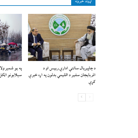
اړوند خبرونه
د چاپېریال ساتنې ادارې رییس او د
په یو شمېر ول
اذربایجان سفیر د اقلیمي بدلون په اړه خبرې
سېلابونو اټک
کړې