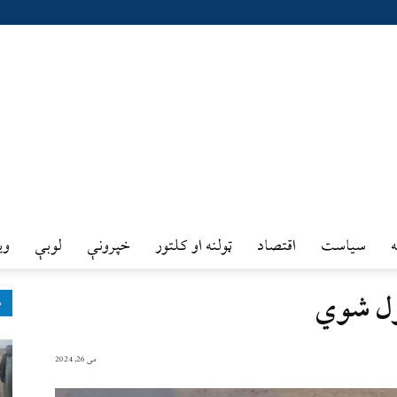
سیاست
اقتصاد
ټولنه او کلتور
خپرونې
لوبې
وي
ول شوي
ډ
می 26, 2024