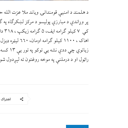
د هلمند د امنیې قومندانۍ ویاند ملا عزت الله 
پر وړاندې د مبارزې پولیسو د مرکز لښکرګاه په 
راټول او د درملنې په موخه روغتون ته لېږدول شو
اشتراک