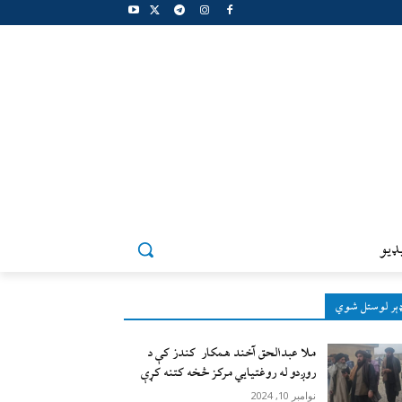
ډيو
ېر لوستل شوي
ملا عبدالحق آخند همکار کندز کې د
روږدو له روغتیایي مرکز څخه کتنه کړې
نوامبر 10, 2024