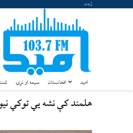
ژبه
امید
افغانستان
سیمه او نړۍ
شننه
هلمند کې نشه یي توکي نی