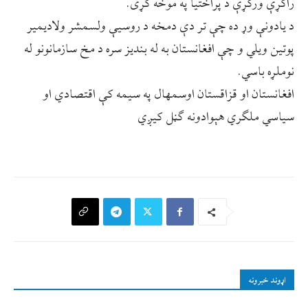
راکړې ورکړې د پراختیا په موخه کړی.
د یادونې وړ ده چې تر دې دمخه د روسیې ولسمشر ولادیمیر
پوتین ویلي و چې افغانستان به له بندیز سره د مخ سازمانونو له
نوملړه باسي.
افغانستان او قزاقستان اوسمهال په سیمه کې اقتصادي او
سیاسي ملګري هېوادونه ګڼل کیږي
اړوند خبرونه