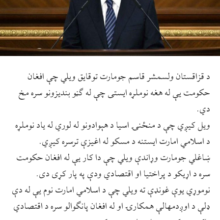
د قزاقستان ولسمشر قاسم جومارت توقایق ویلي چې افغان
حکومت یې له هغه نوملړه ایستی چې له ګڼو بندیزونو سره مخ
دي.
ویل کیږي چې د منځنۍ اسیا د هېوادونو له لوري له یاد نوملړه
د اسلامي امارت ایستنه د مسکو له اغیزې ترسره کیږي.
ښاغلي جومارت وړاندې ویلي چې دا کار یې له افغان حکومت
سره د اړیکو د پراختیا او اقتصادي ودې په پار کړی دی.
نوموړي یوې غونډې ته ویلي چې د اسلامي امارت نوم یې له دې
ډلې د اوږدمهالې همکارۍ او له افغان پانګوالو سره د اقتصادي