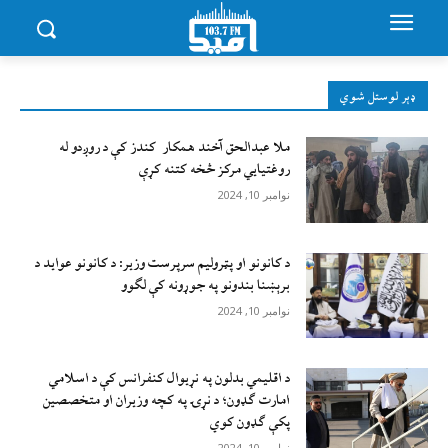
ډېر لوستل شوي
ملا عبدالحق آخند همکار کندز کې د روږدو له
روغتیایي مرکز څخه کتنه کړې
نوامبر 10, 2024
د کانونو او پټرولیم سرپرست وزیر: د کانونو عواید د
برېښنا بندونو په جوړونه کې لګوو
نوامبر 10, 2024
د اقليمي بدلون په نړيوال کنفرانس کې د اسلامي
امارت ګډون؛ د نړۍ په کچه وزيران او متخصصين
پکې ګډون کوي
نوامبر 10, 2024