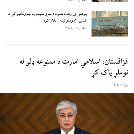
پوهنې وزارت د هېواد د سړو سيمو په ښوونځيو کې د
کلنۍ ازموينو نېټه اعلان کړه
نوامبر 10, 2024
قزاقستان، اسلامي امارت د ممنوعه ډلو له
نوملړ پاک کړ
جون 3, 2024