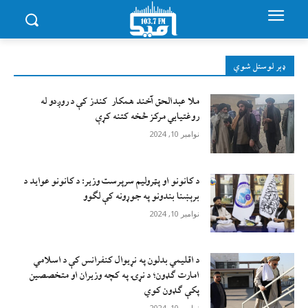
ډېر لوستل شوي
ملا عبدالحق آخند همکار کندز کې د روږدو له
روغتیایي مرکز څخه کتنه کړې
نوامبر 10, 2024
د کانونو او پټرولیم سرپرست وزیر: د کانونو عواید د
برېښنا بندونو په جوړونه کې لګوو
نوامبر 10, 2024
د اقليمي بدلون په نړيوال کنفرانس کې د اسلامي
امارت ګډون؛ د نړۍ په کچه وزيران او متخصصين
پکې ګډون کوي
نوامبر 10, 2024