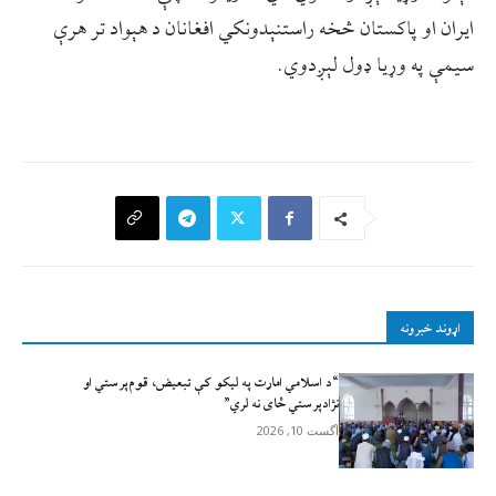
ایران او پاکستان څخه راستنېدونکي افغانان د هېواد تر هرې
سیمې په وړیا ډول لېږدوي.
اړوند خبرونه
“د اسلامي امارت په لیکو کې تبعیض، قوم‌پرستي او
نژادپرستي ځای نه لري”
آگست 10, 2026