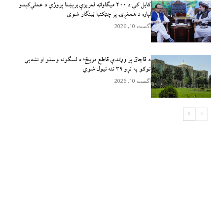
کابل کې د ۲۰۰ میګاواټه لمریزې برېښنا پروژې د عملي‌کېدو
لپاره د همغږۍ پر چټکتیا ټینګار شوی
آگست 10, 2026
د قاچاق پر وړاندې قاطع دريځ؛ د لسګونه وسلو او نشه‌يي
توکو په تړاو ۳۹ تنه نيول شوي
آگست 10, 2026