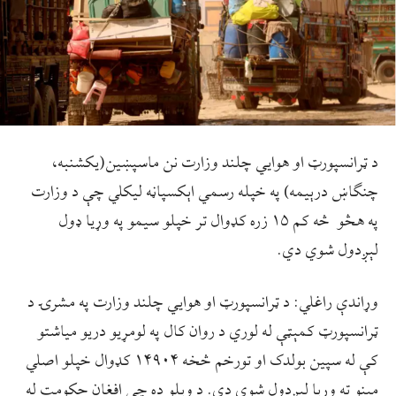
د ټرانسپورټ او هوایي چلند وزارت نن ماسپښین(یکشنبه،
چنګاښ درېیمه) په خپله رسمي اېکسپاڼه لیکلي چې د وزارت
په هڅو څه کم ۱۵ زره کډوال تر خپلو سیمو په وړیا ډول
لېږدول شوي دي.
وړاندې راغلي: د ټرانسپورټ او هوايي چلند وزارت په مشرۍ د
ټرانسپورټ کمېټې له لوري د روان کال په لومړیو دريو میاشتو
کې له سپین بولدک او تورخم څخه ۱۴۹۰۴ کډوال خپلو اصلي
مېنو ته وړیا لېږدول شوي دي. د ویلو ده چې افغان حکومت له