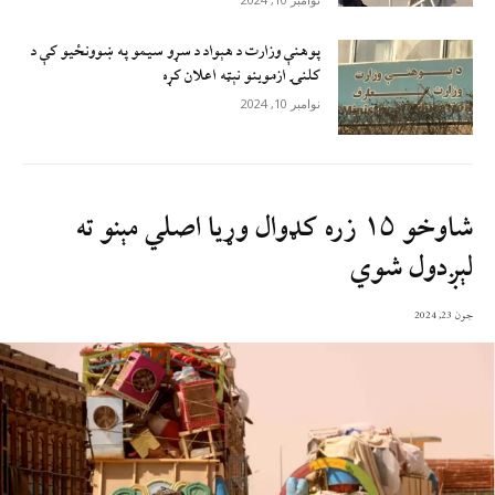
پوهنې وزارت د هېواد د سړو سيمو په ښوونځيو کې د
کلنۍ ازموينو نېټه اعلان کړه
نوامبر 10, 2024
شاوخو ۱۵ زره کډوال وړیا اصلي مېنو ته
لېږدول شوي
جون 23, 2024