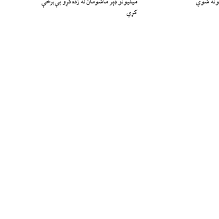
ونه شوي
میلیونو ډېر ماشومان له زده‌کړو بې‌برخې
کړي