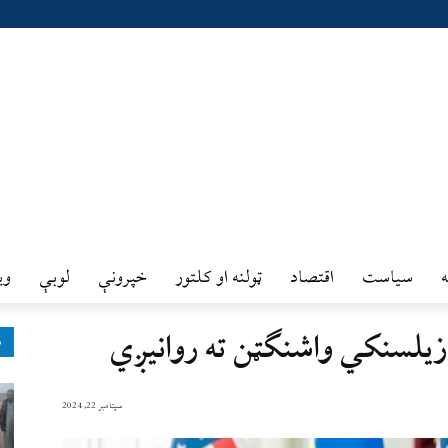
سیاست
اقتصاد
ټولنه او کلتور
خپرونې
لوبې
وي
 زیلسنکي واشنګټن ته روانیږي
ډ
سپتامبر 22, 2024