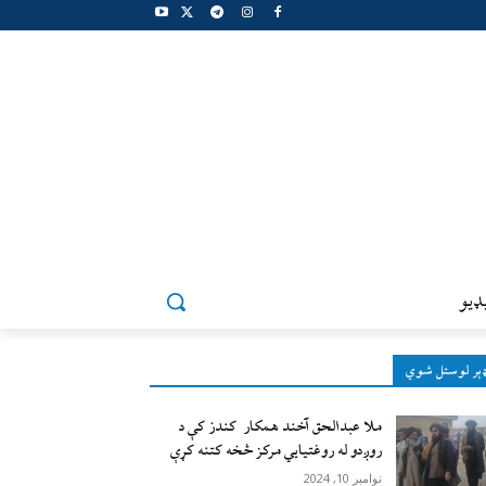
ډيو
ېر لوستل شوي
ملا عبدالحق آخند همکار کندز کې د
روږدو له روغتیایي مرکز څخه کتنه کړې
نوامبر 10, 2024