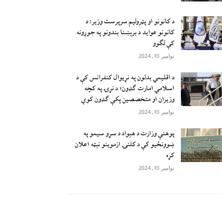
د کانونو او پټرولیم سرپرست وزیر: د
کانونو عواید د برېښنا بندونو په جوړونه
کې لګوو
نوامبر 10, 2024
د اقليمي بدلون په نړيوال کنفرانس کې د
اسلامي امارت ګډون؛ د نړۍ په کچه
وزيران او متخصصين پکې ګډون کوي
نوامبر 10, 2024
پوهنې وزارت د هېواد د سړو سيمو په
ښوونځيو کې د کلنۍ ازموينو نېټه اعلان
کړه
نوامبر 10, 2024