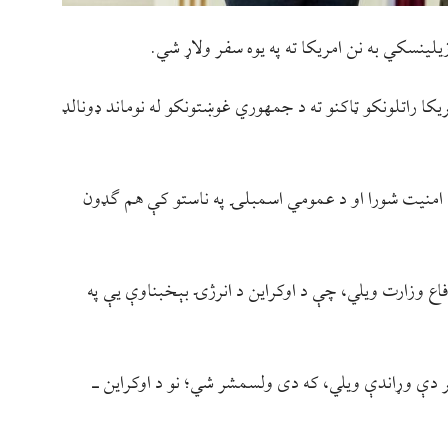
لینسکي به نن امریکا ته په یوه سفر ولاړ شي.
کا راتلونکو ټاکنو ته د جمهوري غوښتونکو له نوماند ډونالډ
 امنیت شورا او د عمومي اسمبلۍ په ناستو کې هم ګډون
اع وزارت ویلي، چې د اوکراین د انرژۍ بېخبناوې یې په
 دې وړاندې ویلي، که دی ولسمشر شي؛ نو د اوکراین ـ