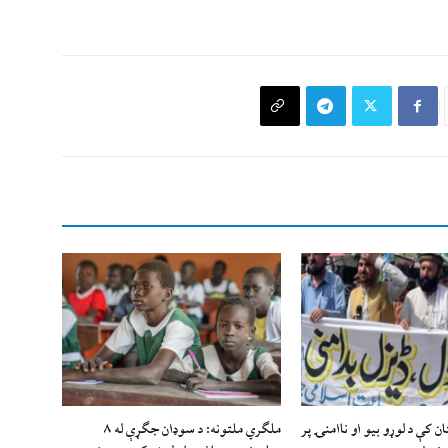
 کې د لوړو بیو او ناامنۍ پر
ملګري ملتونه: د سوډان جګړې له ۸