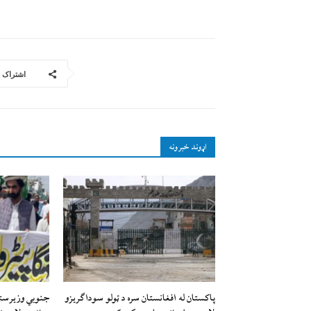
اشتراک
اړوند خبرونه
پاکستان له افغانستان سره د ټولو سوداګریزو
جنوبي وزیرستان