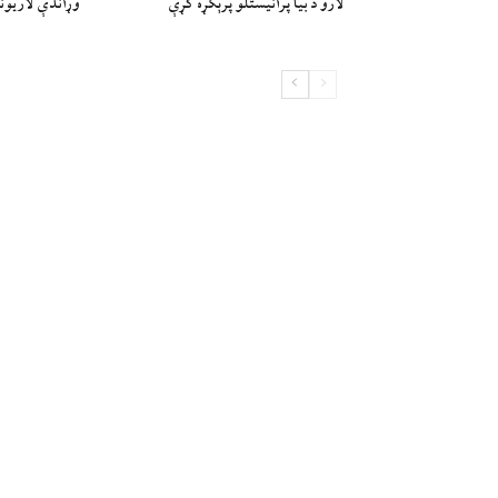
لارو د بیا پرانیستلو پرېکړه کړې
وړاندې لاريون