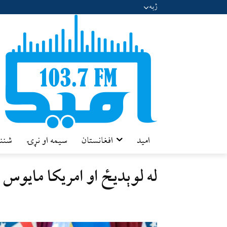
ژبه
امید
افغانستان
سیمه او نړۍ
شننه
له لوېدیځ او امریکا مایوس