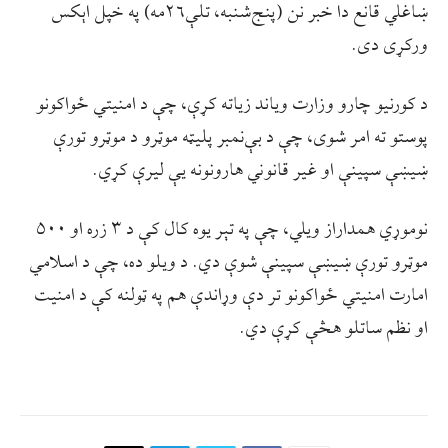
ښاغلي قانع دا خبر نن (پنج‌شنبه، تلې۲۶مه) په خپل اېکس
ورکړی دی.
د کورنيو چارو وزارت وياند زياته کړې، چې د امنيتي ځواکونو
پوستو ته امر شوی، چې د بې‌نمبر پليټه موټرو د موټرو تورې
ښیښې سپينې او غیر قانوني هارونونه یې لیرې کړي.
نوموړي همداراز ویلي، چې په تېر يوه کال کې د ۳ زره او ۵۰۰
موټرو تورې ښیښې سپینې شوې دي. د ويلو ده، چې د اسلامي
امارت امنيتي ځواکونو تر دې وړاندې هم په ټولنه کې د امنيت
او نظم ساتلو هڅې کړې دي.