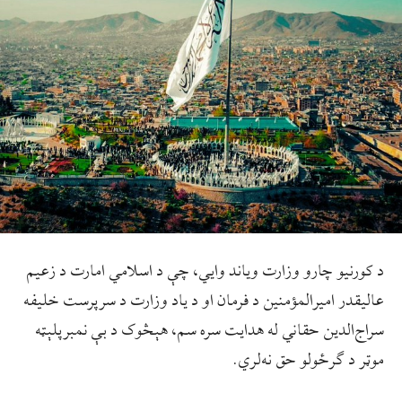
د کورنيو چارو وزارت وياند وايي، چې د اسلامي امارت د زعیم
عاليقدر اميرالمؤمنين د فرمان او د ياد وزارت د سرپرست خليفه
سراج‌الدين حقاني له هدايت سره سم، هېڅوک د بې ‌نمبرپلېټه
موټر د ګرځولو حق نه‌لري.