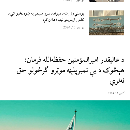
پوهنې وزارت د هېواد د سړو سيمو په ښوونځيو کې د
کلنۍ ازموينو نېټه اعلان کړه
نوامبر 10, 2024
د عاليقدر اميرالمؤمنين حفظه‌الله فرمان؛
هېڅوک د بې‌ نمبرپلېټه موټرو ګرځولو حق
نه‌لري
آکتوبر 17, 2024