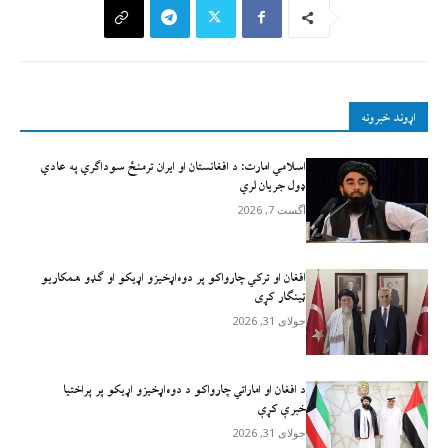
اړوند خبرونه
اسلامي امارت: د افغانستان او ایران ترمنځ سوداګري په عادي
ډول جریان لري
آگست 7, 2026
افغان او ترکي چارواکو پر دوه‌اړخیزو اړيکو او ګډو همکاريو
ټينګار کړی
جولای 31, 2026
د افغان او اماراتي چارواکو د دوه‌اړخیزو اړیکو پر پراختیا
خبرې کړې
جولای 31, 2026