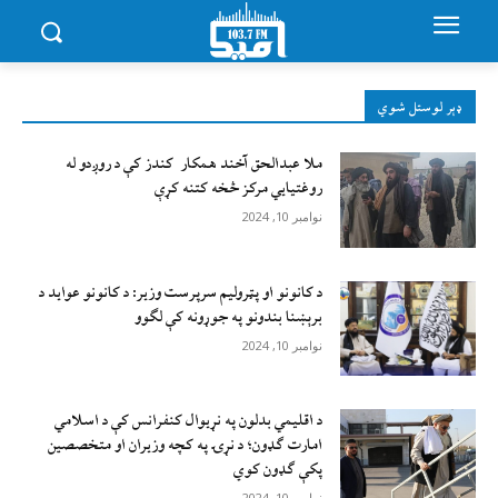
ډېر لوستل شوي
ملا عبدالحق آخند همکار کندز کې د روږدو له
روغتیایي مرکز څخه کتنه کړې
نوامبر 10, 2024
د کانونو او پټرولیم سرپرست وزیر: د کانونو عواید د
برېښنا بندونو په جوړونه کې لګوو
نوامبر 10, 2024
د اقليمي بدلون په نړيوال کنفرانس کې د اسلامي
امارت ګډون؛ د نړۍ په کچه وزيران او متخصصين
پکې ګډون کوي
نوامبر 10, 2024