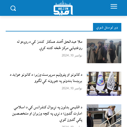
ډېر لوستل شوي
ملا عبدالحق آخند همکار کندز کې د روږدو له
روغتیایي مرکز څخه کتنه کړې
نوامبر 10, 2024
د کانونو او پټرولیم سرپرست وزیر: د کانونو عواید د
برېښنا بندونو په جوړونه کې لګوو
نوامبر 10, 2024
د اقليمي بدلون په نړيوال کنفرانس کې د اسلامي
امارت ګډون؛ د نړۍ په کچه وزيران او متخصصين
پکې ګډون کوي
نوامبر 10, 2024