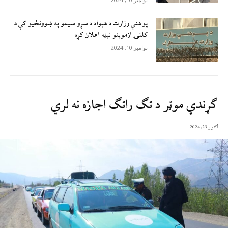
پوهنې وزارت د هېواد د سړو سيمو په ښوونځيو کې د
کلنۍ ازموينو نېټه اعلان کړه
نوامبر 10, 2024
ګړندي موټر د تګ راتګ اجازه نه لري
آکتوبر 23, 2024