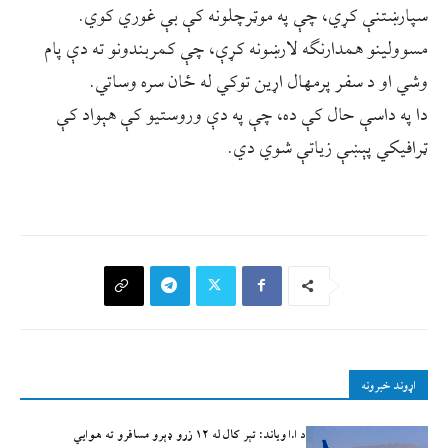
سپارښتنې کړي، چې په موټرچلونه کې بې غوري کوي.
مسوولینو همدارنګه لارښونه کړې، چې کمربندونو ته دې پام
وشي او د سفر پرمهال اړین توکي له ځان سره وساتي.
دا په داسې حال کې ده، چې په دې وروستیو کې هېواد کې
ټرافیکي پېښې زیاتې شوي دي.
اړوند خبرونه
د ا.ا وياند: تېر کال له ۱۲ زرو ډېرو مسافرو ته هوايي