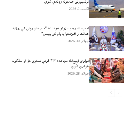
ټرانسپورټي خدمتونه وړاندې شوي
آگست 2, 2026
له مرستندویه بنسټونو غوښتنه؛ “د مرستو وېش کې روڼتیا،
عدالت او اغېزمنتیا په پام کې ونیسئ”
جولای 30, 2026
مولوي ذبيح‌الله مجاهد: ۴۲۳ قومي شخړې حل او سلګونه
غونډې شَوې
جولای 28, 2026