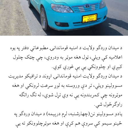
د میدان وردګو ولایت د امنیه قوماندانۍ مطبوعاتي دفتر په یوه
اعلامیه کې ویلي، ټول هغه موټر به ودروي، چې چټک چلول
کیږي او چلوونکي یې بې غوري کوي.
د میدان وردګو ولایت امنیه قوماندانۍ اړوند د ترافیکو مدیریت
مسوولینو ویلي، تر دې وروسته به لوړ سرعت لرونکي او هغه
موټرونه چې کمربندونه یې نه وي تړل شوي، له تګ راتګه
راوګرځول شي.
یادو مسوولینو نن(چهارشنبه، لړم درېیمه) د میدان وردګو په
ځینو سیمو کې سروې هم کړې او هغه موټرچلوونکو ته یې