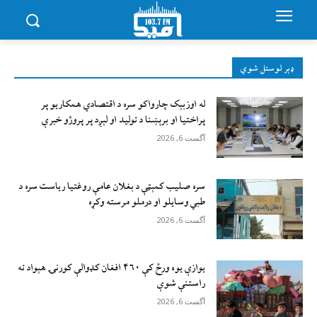
ډېر لوستل شوي
له اوزبېک چارواکو سره د اقتصادي همکاریو پر
پراختیا او برېښنا د تولید او لېږد پر پروژو خبرې
آگست 6, 2026
سره صلیب کمېټې د بغلان عامې روغتیا ریاست سره د
طبي وسایلو او درملو مرسته وکړه
آگست 6, 2026
يوازې یوه ورځ کې ۴۶۰ افغان کډوالې کورنۍ هېواد ته
راستنې شوې
آگست 6, 2026