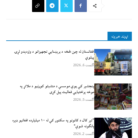
اړوند خبرونه
افغانستان له چين څخه د برېښنايي تجهيزاتو د واردېدو لړۍ
پيلوي
آگست 6, 2026
پنجشېر کې یوې موسسې د متشبثو کورنیو د ملاتړ په
موخه پراختیايي فعالیت پیل کړی
آگست 5, 2026
“تېر کال د کانونو په سکتور کې له ۱۰ میلیارده افغانیو ډېره
پانګونه شوې”
آگست 2, 2026