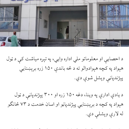
د احصايې او معلوماتو ملي اداره وايي، په تېره مياشت کې د ټول
هېواد په کچه هېوادوالو ته د څه باندې ۱۵۰ زره برېښنايي
پېژندپاڼې وېشل شوې دي.
د يادې ادارې په وينا، دغه ۱۵۰ زره او ۳۰۰ پېژندپاڼې د ټول
هېواد په کچه د برېښنايي پېژندپاڼو او اسان خدمت د ۷۳ څانګو
له لارې وېشلې دي.