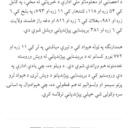
د احصايې او معلوماتو ملي ادارې د خبرپاڼې له مخې، په کابل
کې ۵۴ زره او ۱۱۸، کندهار کې ۱۱ زره او ۷۹۳، په بلخ کې ۶
زره او ۹۸۱، بغلان کې ۶ زره او ۸۱۶ او دغه راز هلمند ولایت
کې ۶ زره او ۳۸۱ برېښنايي پېژندپاڼې وېشل شوې دي.
همدارنګه په ټوله هېواد کې د تېرې مياشتې په لړ کې ۱۱ زره او
۷۷۲ نورو کسانو ته د برېښنايي پېژندپاڼې له وېش وروسته
خدمتونه هم وړاندې شوي دي. د ويلو ده، چې يادې ادارې په
دې وروستيو کې د برېښنايي پېژندپاڼو د وېش لړۍ د هېواد لرو
پرتو سيمو او ولسواليو ته هم غځولې ده، چې هېوادوال په اسانۍ
سره وکولی شي خپلې پېژندپاڼې ترلاسه کړي.