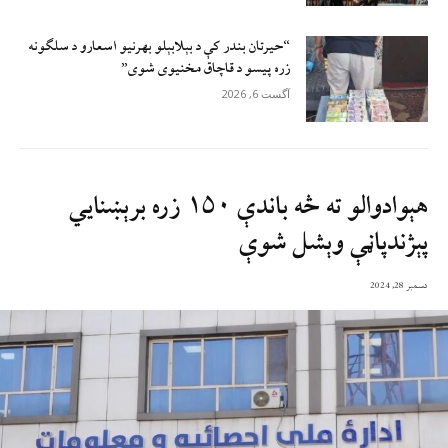
“حیرتان بندر کې د بېلابېلو بهرنیو اسعارو د سلګونه
زره پيسو د قاچاق مخنیوی شوی”
آگست 6, 2026
هېوادوالو ته څه باندې ۱۵۰ زره برېښنايي
پېژندپاڼې وېشل شوې
دسمبر 28, 2024