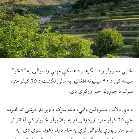
ځايي مسوولينو د ننګرهار د هسکې مېنې ولسوالۍ په “کڅو”
سيمه کې د ۹۰ ميليونه افغانيو په مالي لګښت د ۲۵ کيلو متره
سړک د جوړولو خبر ورکړی دی.
د دې ولايت مسوولين وايي، دغه سړک د ډېورنډ کرښې ته څيرمه
چې ۲۵ کيلو متره اوږدوالی او په بېلا بېلو ځايونو کې له اتو تر
لسو مترو پورې پلنوالی لري په خام ډول رغول شوی دی. په