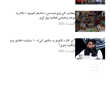
پنجشېر کې یوې موسسې د متشبثو کورنیو د ملاتړ په
موخه پراختیايي فعالیت پیل کړی
آگست 5, 2026
“تېر کال د کانونو په سکتور کې له ۱۰ میلیارده افغانیو ډېره
پانګونه شوې”
آگست 2, 2026