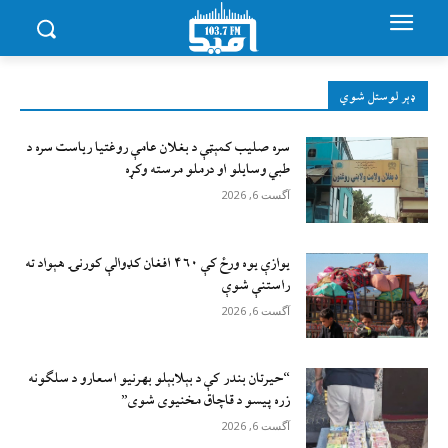
ډېر لوستل شوي
سره صلیب کمېټې د بغلان عامې روغتیا ریاست سره د
طبي وسایلو او درملو مرسته وکړه
آگست 6, 2026
يوازې یوه ورځ کې ۴۶۰ افغان کډوالې کورنۍ هېواد ته
راستنې شوې
آگست 6, 2026
“حیرتان بندر کې د بېلابېلو بهرنیو اسعارو د سلګونه
زره پيسو د قاچاق مخنیوی شوی”
آگست 6, 2026