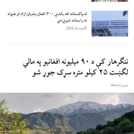
له پاکستانه څه باندې ۳۰۰ افغان بندیان ازاد او هېواد
ته راستانه شوي دي
آگست 6, 2026
ننګرهار کې د ۹۰ ميليونه افغانيو په مالي
لګښت ۲۵ کيلو متره سړک جوړ شو
دسمبر 31, 2024