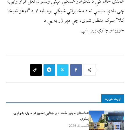
همدې حال کې د ننګرهار هسکې مېنې ولسوال لعل قرار وايي،
چې يادې سيمې ته د مخابراتي شبکې يوه پايه او د “اوغز شيخا
کلا” سړک منظور شوی، چې ډېر ژر به يې د
جوړېدو چارې پيل شي.
اړوند خبرونه
افغانستان له چين څخه د برېښنايي تجهيزاتو د واردېدو لړۍ
پيلوي
آگست 6, 2026