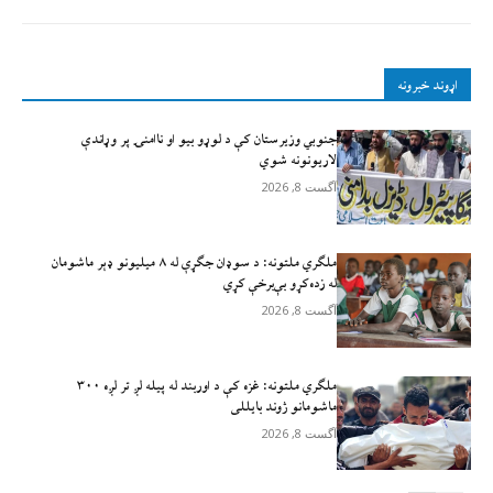
اړوند خبرونه
جنوبي وزیرستان کې د لوړو بیو او ناامنۍ پر وړاندې
لاريونونه شوي
آگست 8, 2026
ملګري ملتونه: د سوډان جګړې له ۸ میلیونو ډېر ماشومان
له زده‌کړو بې‌برخې کړي
آگست 8, 2026
ملګري ملتونه: غزه کې د اوربند له پیله لږ تر لږه ۳۰۰
ماشومانو ژوند بايللی
آگست 8, 2026