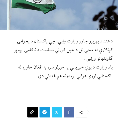
د هند د بهرنيو چارو وزارت وايي، چې پاکستان د پخوانۍ
کړنلارې له مخې تل د خپل کورني سياست د ناکامۍ پړه پر
ګاونډيانو ورتپي.
ياد وزارت د يوې خبرپاڼې په خپرلو سره په افغان خاوره له
پاکستاني لوري هوايي بريدونه هم غندلي دي.