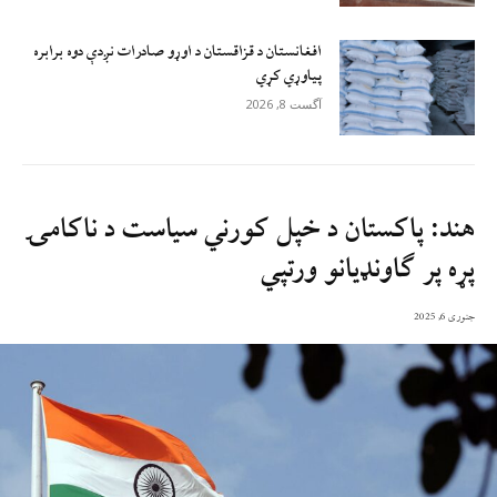
افغانستان د قزاقستان د اوړو صادرات نږدې دوه برابره
پیاوړي کړي
آگست 8, 2026
هند: پاکستان د خپل کورني سياست د ناکامۍ
پړه پر ګاونډيانو ورتپي
جنوری 6, 2025