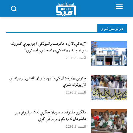
ډېر لوستل شوي
“زده‌کړيالان د حکومت راتلونکي اجراييوي کادرونه
دي او بايد روزنه کې ورته جدي پام وکړئ”
آگست 8, 2026
جنوبي وزیرستان کې د لوړو بیو او ناامنۍ پر وړاندې
لاريونونه شوي
آگست 8, 2026
ملګري ملتونه: د سوډان جګړې له ۸ میلیونو ډېر
ماشومان له زده‌کړو بې‌برخې کړي
آگست 8, 2026