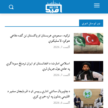
ډېر لوستل شوي
ترکیه، سعودي عربستان او پاکستان نن ګډه دفاعي
هوکړه لاسلیکوي
آگست 7, 2026
اسلامي امارت: د افغانستان او ایران ترمنځ سوداګري
په عادي ډول جریان لري
آگست 7, 2026
د چاپېریال ساتنې ادارې رییس او د اذربایجان سفیر د
اقلیمي بدلون په اړه خبرې کړې
آگست 6, 2026