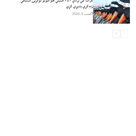
هرات کې نږدې ۴۵۰ امنيتي ځواکونو لومړنۍ مسلکي
زده‌کړې بشپړې کړې
آگست 6, 2026