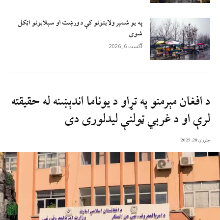
په یو شمېر ولایتونو کې د ورښت او سېلابونو اټکل
شوی
آگست 6, 2026
د افغان مېرمنو په تړاو د یوناما اندېښنه له حقیقته
لرې او د غربي ټولنې لیدلوری دی
جنوری 28, 2025