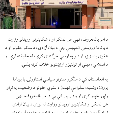
د امر بالمعروف، نهي ‌عن‌المنکر او د شکایتونو اورېدلو وزارت
د یوناما وروستۍ اندېښنې چې د بیان آزادۍ، د ښځو حقونو او د‌
هغوی بنسټیزو ازادیو په اړه یې څرګندې کړي، له حقیقته لرې او
د اسلامي، دیني او ټولنیزو ارزښتونو خلاف کړنه بللې.
په افغانستان کې د ملګرو ملتونو سیاسي استازولۍ یا یوناما
پرون(دوشنبه، سلواغې نهمه) د بشري حقونو د وضعیت په تړاو
راپور خپور کړی او یاد راپور کې یې د امر بالمعروف، نهي
عن‌المنکر او شکایتونو اورېدلو وزارت له لوري د بیان ازادي
ترڅنګ د ښځو د حقونو او بنسټیزو ازادیو محدودولو یادونه