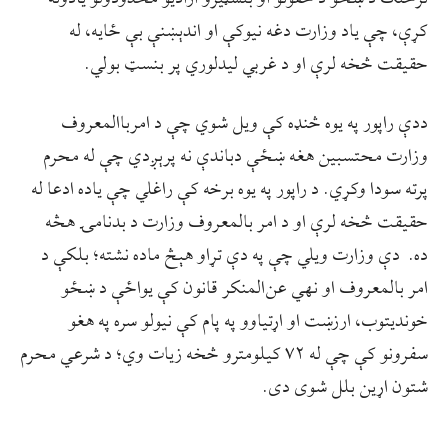
کړې، چې یاد وزارت دغه نیوکې او اندېښنې بې ځایه، له
حقیقت څخه لرې او د غربي لیدلوري پر بنسټ بولي.
ددې راپور په یوه څنډه کې ویل شوي چې د امرباالمعروف
وزارت محتسبین هغه ښځې دباندې نه پرېږدي چې له محرم
پرته سودا وکړي. د راپور په یوه برخه کې راغلي چې یاده ادعا له
حقیقت څخه لرې او د امر بالمعروف وزارت د بدنامۍ هڅه
ده. دې وزارت ویلي چې په دې تړاو هېڅ ماده نشته؛ بلکې د
امر بالمعروف او نهي عن‌المنکر قانون کې یواځې د ښځو
خوندیتوب، ارزښت او اړتیاوو په پام کې نیولو سره په هغو
سفرونو کې چې له ۷۲ کیلومترو څخه زیات وي؛ د شرعي محرم
شتون اړين بلل شوی دی.