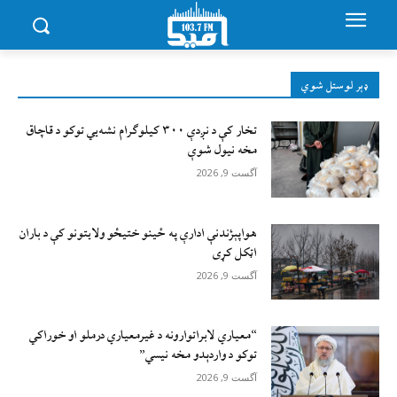
ډېر لوستل شوي
تخار کې د نږدې ۳۰۰ کیلوګرام نشه‌يي توکو د قاچاق
مخه نیول شوې
آگست 9, 2026
هواپېژندنې ادارې په ځینو ختیځو ولایتونو کې د باران
اټکل کړی
آگست 9, 2026
“معیاري لابراتوارونه د غیرمعیاري درملو او خوراکي
توکو د واردېدو مخه نیسي”
آگست 9, 2026