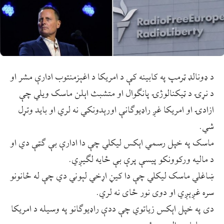
د ډونالډ ټرمپ په کابینه کې د امریکا د اغېزمنتوب ادارې مشر او
د نړۍ د ټیکنالوژۍ پانګوال او متشبث اېلن ماسک ویلي چې
ازادۍ او امریکا غږ راډیوګانې اورېدونکي نه لري او باید وتړل
شي.
ماسک په خپل رسمي اېکس لیکلي چې دا ادارې بې ګټې دي او
د مالیه ورکوونکو پیسې پرې بې ځایه لګیږي.
ښاغلي ماسک لیکلي چې دا کیڼ اړخي لېوني دي چې له ځانونو
سره غږېږي او دوی نور ځای نه لري.
دی په خپل اېکس زیاتوي چې ددې راډیوګانو په وسیله د امریکا