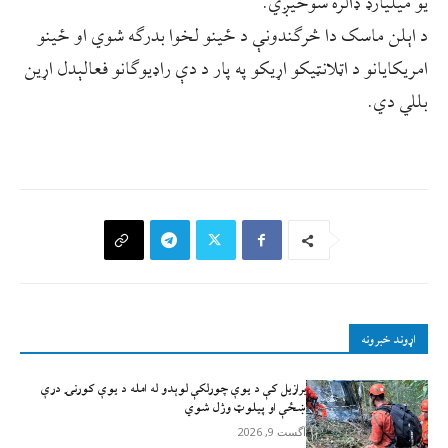
یو میلیارډ ډالره سوځیږي.
د اېلن ماسک دا څرګندونې د ځینو لخوا بدرګه شوي او ځینو
امریکایانو د اټلانټيکو اړیکو په پار د دې راډیوګانو فعالېدل اړین
بللي دي.
اړوند خبرونه
برازیل کې د يوې چورلکې لوېدو له امله د یوې کورنۍ درې
ښځې او پیلوټ وژل شوي
آگست 9, 2026