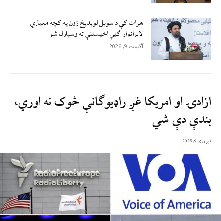
هرات کې د سوېل ‌لویدیځ زون په کچه معیاري
لابراتوار ګټې اخیستنې ته وسپارل شو
آگست 9, 2026
ازادۍ او امریکا غږ راډیوګانې څوک نه اوري،
بندې دې شي
فبروری 9, 2025