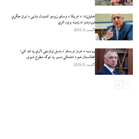
خلیل‌زاد: د امریکا د وسلو زېرمو کمېدل ښايي د ایران جګړې
اوږدېدو ته زمینه برابره کړي
آگست 9, 2026
روسیه د هرمز او بسفر د بدیل ټرانزیټي لارې په لټه کې؛
افغانستان هم د احتمالي مسیر په توګه مطرح شوی
آگست 9, 2026