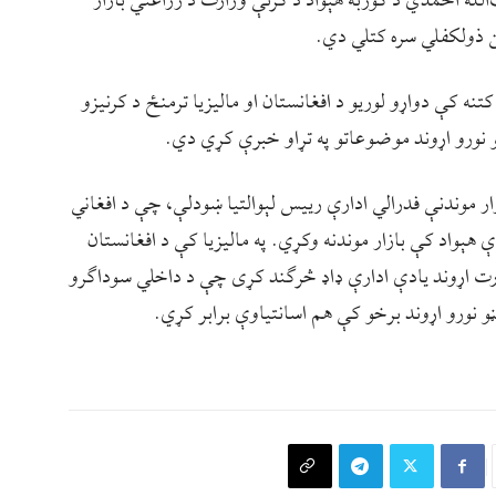
لله احمدي د کوربه هېواد د کرنې وزارت د زراعتي بازار
ن ذولکفلي سره کتلي دي.
ه کې دواړو لوريو د افغانستان او ماليزيا ترمنځ د کرنيزو
ڼو نورو اړوند موضوعاتو په تړاو خبرې کړي دي.
زار موندنې فدرالي ادارې رييس لېوالتيا ښودلې، چې د افغاني
ې هېواد کې بازار موندنه وکړي. په ماليزيا کې د افغانستان
ارت اړوند يادې ادارې ډاډ څرګند کړی چې د داخلي سوداګرو
 نورو اړوند برخو کې هم اسانتياوې برابر کړي.