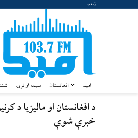
ژبه
امید
افغانستان
سیمه او نړۍ
شننه
د افغانستان او ماليزيا د کرن
خبرې شوې