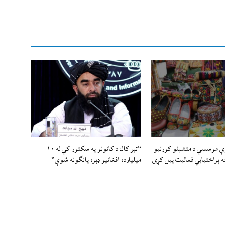
ې موسسې د متشبثو کورنیو
“تېر کال د کانونو په سکتور کې له ۱۰
ه پراختیايي فعالیت پیل کړی
میلیارده افغانیو ډېره پانګونه شوې”