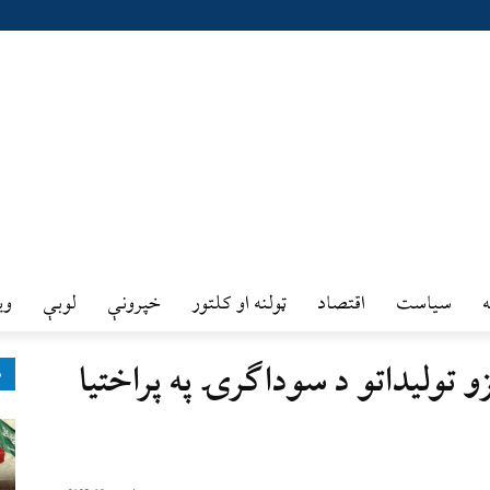
سیاست
اقتصاد
ټولنه او کلتور
خپرونې
لوبې
وي
يزو توليداتو د سوداګرۍ په پراختيا
ډ