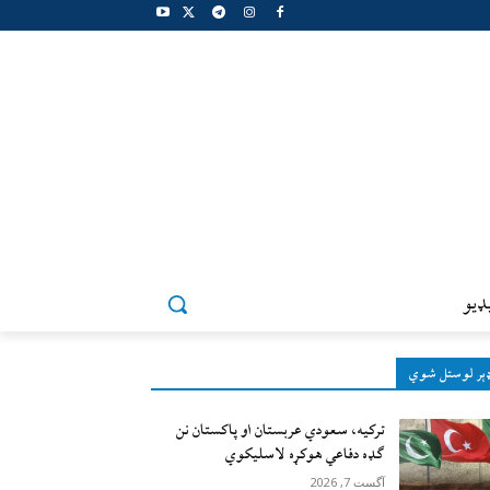
ډيو
ېر لوستل شوي
ترکیه، سعودي عربستان او پاکستان نن
ګډه دفاعي هوکړه لاسلیکوي
آگست 7, 2026