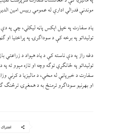
په ماليزيا کې د افغانستان سفارت سرپرست نقيب‌ا
موندنې فدرالي ادارې له عمومي رييس امين الدي
ياد سفارت په خپل اېکس پاڼه ليکلي، چې په دې کتن
توليداتو په برخه کې د سوداګرۍ په پراختيا او ګ
دغه راز په دې ناسته کې د ياد هېواد د زراعتي با
توليداتو په ځانګړي توګه وچه او تازه مېوو ته په د
سفارت د خبرپاڼې له مخې، د ماليزيا د کرنې وز
او بهرنيو سوداګرو ترمنځ به د همغږۍ ترڅنګ ګڼو
اشتراک