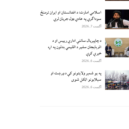
اسلامي امارت: د افغانستان او ایران ترمنځ
سوداګري په عادي ډول جریان لري
آگست 7, 2026
د چاپېریال ساتنې ادارې رییس او د
اذربایجان سفیر د اقلیمي بدلون په اړه
خبرې کړې
آگست 6, 2026
په یو شمېر ولایتونو کې د ورښت او
سېلابونو اټکل شوی
آگست 6, 2026