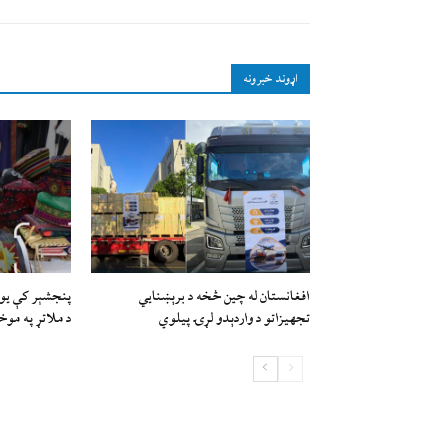
اړوند خبرونه
افغانستان له چين څخه د برېښنايي
پنجشېر کې یو
تجهيزاتو د واردېدو لړۍ پيلوي
د ملاتړ په موخ