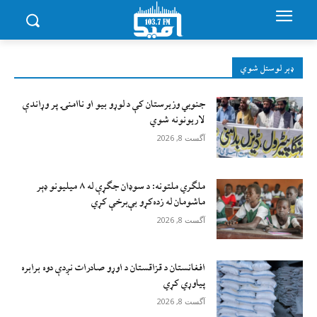
ډېر لوستل شوي
جنوبي وزیرستان کې د لوړو بیو او ناامنۍ پر وړاندې
لاريونونه شوي
آگست 8, 2026
ملګري ملتونه: د سوډان جګړې له ۸ میلیونو ډېر
ماشومان له زده‌کړو بې‌برخې کړي
آگست 8, 2026
افغانستان د قزاقستان د اوړو صادرات نږدې دوه برابره
پیاوړي کړي
آگست 8, 2026