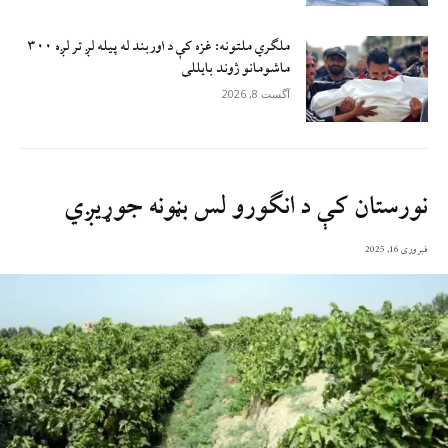
ملګري ملتونه: غزه کې د اوربند له پیله لږ تر لږه ۳۰۰
ماشومانو ژوند بايللی
آگست 8, 2026
نورستان کې د انګورو لس بڼونه جوړیږي
فبروری 16, 2025