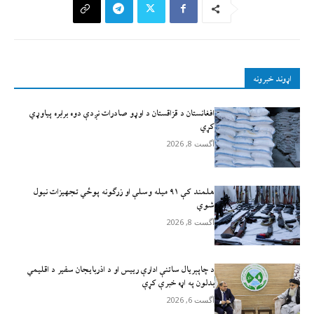
اړوند خبرونه
افغانستان د قزاقستان د اوړو صادرات نږدې دوه برابره پیاوړي
کړي
آگست 8, 2026
هلمند کې ۹۱ میله وسلې او زرګونه پوځي تجهیزات نیول
شوي
آگست 8, 2026
د چاپېریال ساتنې ادارې رییس او د اذربایجان سفیر د اقلیمي
بدلون په اړه خبرې کړې
آگست 6, 2026