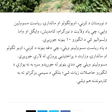
د نورستان د کرنې، اوبولګولو او مالدارۍ ریاست مسوولین
وایي، چې یاد ولایت د نورګرام، کامدېش، وایګل او واما
ولسوالیو کې د انګورو ۱۰ بڼونه جوړېږي.
د یاد ریاست مسوولینو ویلي، چې دغه بڼونه د کرنې، اوبو لګولو
او مالدارۍ وزارت د پراختیایي پروژې له لارې جوړیږي.
مسوولینو ویلي چې ددې بڼونو له جوړېدو سره به نه یوازې د
انګورو حاصلات زیات شي؛ بلکې د سیمې بزګرانو ته به
کارموندنه هم وشي.