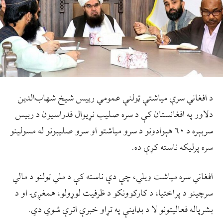
د افغاني سرې میاشتې ټولنې عمومي رییس شیخ شهاب‌الدین
دلاور په افغانستان کې د سره صلیب نړیوال فدراسیون د رییس
سربېره د ۶۰ هېوادونو د سرو میاشتو او سرو صلیبونو له مسولینو
سره پرلیکه ناسته کړې ده.
افغاني سره میاشت ویلي، چې دې ناسته کې د ملي ټولنو د مالي
سرچینو د پراختیا، د کارکوونکو د ظرفیت لوړولو، همغږۍ او د
بشرپاله فعالیتونو لا د بډاینې په تړاو خبرې اترې شوي دي.