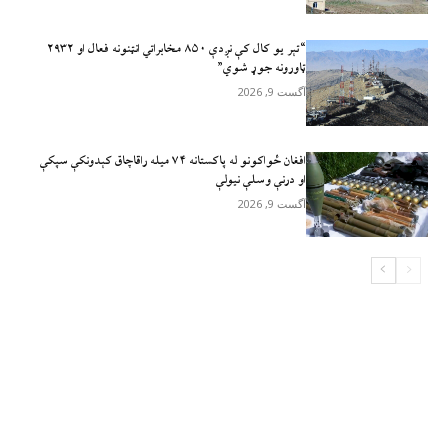
“تېر يو کال کې نږدې ۸۵۰ مخابراتي انټنونه فعال او ۲۹۳۲
ټاورونه جوړ شوي”
آگست 9, 2026
افغان ځواکونو له پاکستانه ۷۴ میله راقاچاق کېدونکې سپکې
او درنې وسلې نیولې
آگست 9, 2026