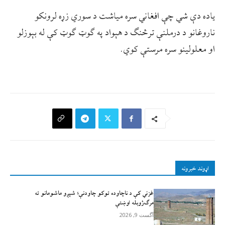
یاده دې شي چې افغاني سره میاشت د سوري زړه لرونکو
ناروغانو د درملنې ترڅنګ د هېواد په ګوټ ګوټ کې له بېوزلو
او معلولینو سره مرستې کوي.
اړوند خبرونه
غزني کې د ناچاوده توکو چاودنې؛ شپږو ماشومانو ته
مرګ‌ژوبله اوښتې
آگست 9, 2026