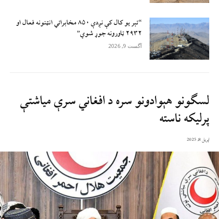
“تېر يو کال کې نږدې ۸۵۰ مخابراتي انټنونه فعال او
۲۹۳۲ ټاورونه جوړ شوي”
آگست 9, 2026
لسګونو هېوادونو سره د افغاني سرې میاشتې
پرلیکه ناسته
اپریل 8, 2025