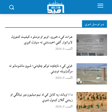
ډېر لوستل شوي
هرات کې د خوړو، اوبو او درملو د کیفیت کنټرول
لابراتوار ګټې اخيستنې ته سپارل کېږي
آگست 9, 2026
غزني کې د ناچاوده توکو چاودنې؛ شپږو ماشومانو ته
مرګ‌ژوبله اوښتې
آگست 9, 2026
د ا.ا وياند: په کابل کې له نیم میلیون ډېر نیالګي او
زینتي ګلان کېنول شوي
آگست 9, 2026