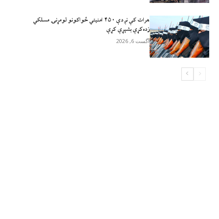
هرات کې نږدې ۴۵۰ امنيتي ځواکونو لومړنۍ مسلکي
زده‌کړې بشپړې کړې
آگست 6, 2026