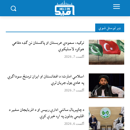
ډېر لوستل شوي
ترکیه، سعودي عربستان او پاکستان نن ګډه دفاعي
هوکړه لاسلیکوي
آگست 7, 2026
اسلامي امارت: د افغانستان او ایران ترمنځ سوداګري
په عادي ډول جریان لري
آگست 7, 2026
د چاپېریال ساتنې ادارې رییس او د اذربایجان سفیر د
اقلیمي بدلون په اړه خبرې کړې
آگست 6, 2026