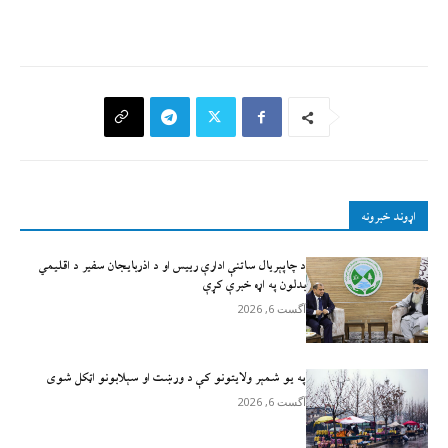
اړوند خبرونه
د چاپېریال ساتنې ادارې رییس او د اذربایجان سفیر د اقلیمي
بدلون په اړه خبرې کړې
آگست 6, 2026
په یو شمېر ولایتونو کې د ورښت او سېلابونو اټکل شوی
آگست 6, 2026