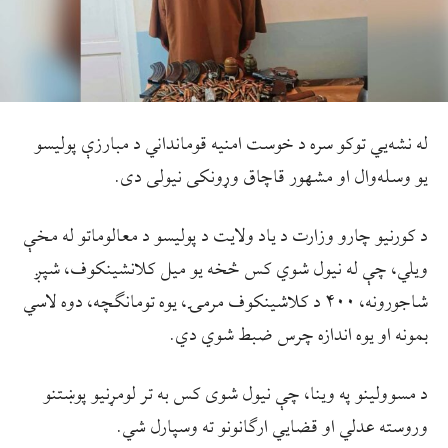
له نشه‌يي توکو سره د خوست امنيه قومانداني د مبارزې پوليسو
يو وسله‌وال او مشهور قاچاق وړونکی نيولی دی.
د کورنيو چارو وزارت د ياد ولايت د پوليسو د معالوماتو له مخې
ويلي، چې له نيول شوي کس څخه يو ميل کلانشينکوف، شپږ
شاجورونه، ۴۰۰ د کلاشينکوف مرمۍ، يوه تومانګچه، دوه لاسي
بمونه او يوه اندازه چرس ضبط شوي دي.
د مسوولينو په وينا، چې نيول شوی کس به تر لومړنيو پوښتنو
وروسته عدلي او قضايي ارګانونو ته وسپارل شي.