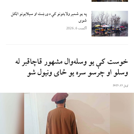
په یو شمېر ولایتونو کې د ورښت او سېلابونو اټکل
شوی
آگست 6, 2026
خوست کې يو وسله‌وال مشهور قاچاقبر له
وسلو او چرسو سره يو ځای ونیول شو
اپریل 15, 2025