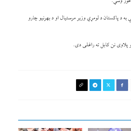
 غور وشي.
ه د پاکستان د لومړي وزیر مرستیال او د بهرنیو چارو
لاوی نن کابل ته راغلی دی.