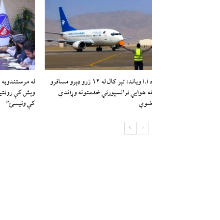
د ا.ا وياند: تېر کال له ۱۲ زرو ډېرو مسافرو
له مرستندویه 
ته هوايي ټرانسپورټي خدمتونه وړاندې
وېش کې روڼتیا،
شوي
کې ونیسئ”