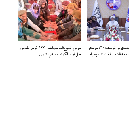
بنسټونو غوښتنه؛ “د مرستو
مولوي ذبيح‌الله مجاهد: ۴۲۳ قومي شخړې
 عدالت او اغېزمنتیا په پام
حل او سلګونه غونډې شَوې