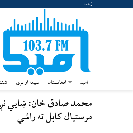
ژبه
امید
افغانستان
سیمه او نړۍ
شننه
محمد صادق خان: ښایي نږد
مرستیال کابل ته راشي