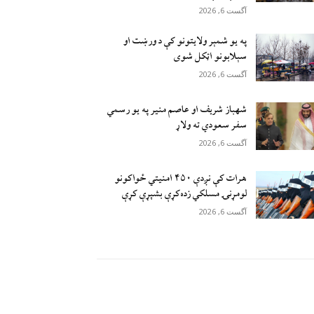
آگست 6, 2026
په یو شمېر ولایتونو کې د ورښت او
سېلابونو اټکل شوی
آگست 6, 2026
شهباز شریف او عاصم منیر په یو رسمي
سفر سعودي ته ولاړ
آگست 6, 2026
هرات کې نږدې ۴۵۰ امنيتي ځواکونو
لومړنۍ مسلکي زده‌کړې بشپړې کړې
آگست 6, 2026