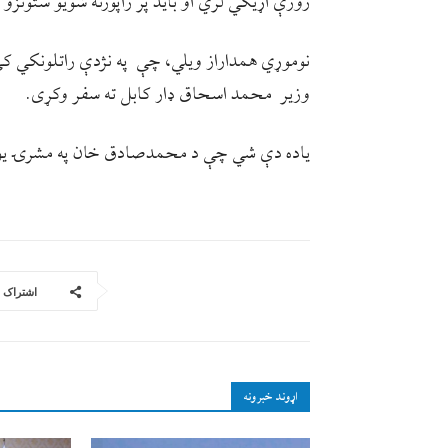
ژورې اړیکي لري او باید پر راپورته شویو ستونزو
نوموړي همداراز ویلي، چې په نژدې راتلونکي کې ب
وزیر محمد اسحاق ډار کابل ته سفر وکړی.
یاده دې شي چې د محمدصادق خان په مشرۍ یو پ
اشتراک
اړوند خبرونه