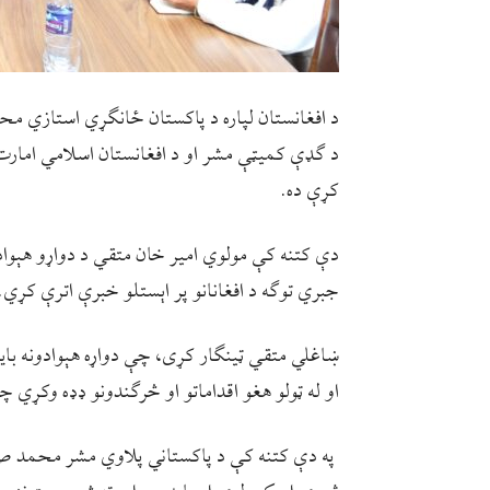
د افغانستان لپاره د پاکستان ځانګړي استازي م
د ګډې کمیټې مشر او د افغانستان اسلامي امارت
کړې ده.
دې کتنه کې مولوي امیر خان متقي د دواړو هېوادون
جبري توګه د افغانانو پر اېستلو خبرې اترې کړي.
ښاغلي متقي ټینګار کړی، چې دواړه هېوادونه با
او له ټولو هغو اقداماتو او څرګندونو ډډه وکړي 
په دې کتنه کې د پاکستاني پلاوي مشر محمد صا