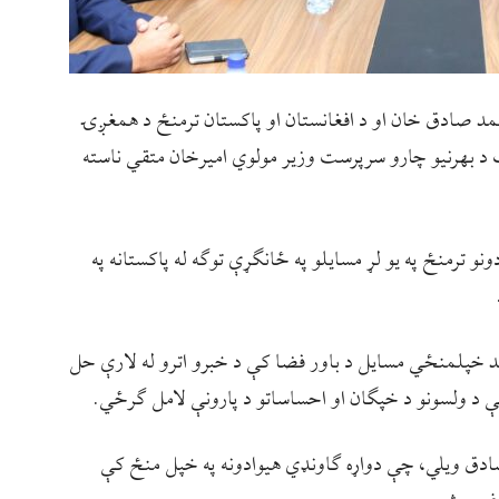
حمد صادق خان او د افغانستان او پاکستان ترمنځ د همغږۍ
 د بهرنیو چارو سرپرست وزیر مولوي امیرخان متقي ناسته
و ترمنځ په یو لړ مسایلو په ځانګړې توګه له پاکستانه په
ید خپلمنځي مسایل د باور فضا کې د خبرو اترو له لارې حل
چې د ولسونو د خپګان او احساساتو د پارونې لامل ګرځي.
دق ویلي، چې دواړه ګاونډي هیوادونه په خپل منځ کې