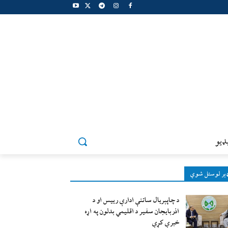
ډيو
ېر لوستل شوي
د چاپېریال ساتنې ادارې رییس او د
اذربایجان سفیر د اقلیمي بدلون په اړه
خبرې کړې