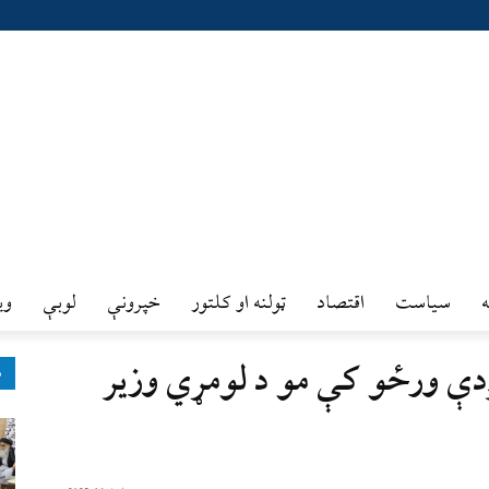
سیاست
اقتصاد
ټولنه او کلتور
خپرونې
لوبې
وي
ې ورځو کې مو د لومړي وزیر
ډ