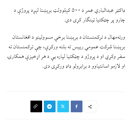
‌ډاکټر عبدالباري عمر د ۵۰۰ کېلوولټ برېښنا لېږد پروژې د
چارو پر چټکتیا ټینګار کړی دی.
ورته‌مهال د ترکمنستان د برېښنا برخې مسوولینو د افغانستان
برېښنا شرکت عمومي رییس ته بلنه ورکړې، چې ترکمنستان ته
سفر وکړي او د پروژو د چټکتیا لپاره یې د هر اړخیزې همکارۍ
او لازمو اسانتیاوو د برابرولو ډاډ ورکړی دی.