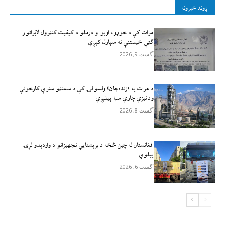
اړوند خبرونه
هرات کې د خوړو، اوبو او درملو د کیفیت کنټرول لابراتوار
ګټې اخيستنې ته سپارل کېږي
آگست 9, 2026
د هرات په «زنده‌جان» ولسوالۍ کې د سمنټو سترې کارخونې
ودانیزې چارې سبا پیلېږي
آگست 8, 2026
افغانستان له چين څخه د برېښنايي تجهيزاتو د واردېدو لړۍ
پيلوي
آگست 6, 2026