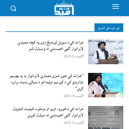
ډېر لوستل شوي
هرات کې د سوېل ‌لویدیځ زون په کچه معیاري
لابراتوار ګټې اخیستنې ته وسپارل شو
آگست 9, 2026
“هرات کې جوړ شوی معیاري لابراتوار به په بهرنیو
بازارونو کې د کورنیو تولیداتو د سیالۍ زمینه برابره
کړي”
آگست 9, 2026
هرات کې د خوړو، اوبو او درملو د کیفیت کنټرول
لابراتوار ګټې اخيستنې ته سپارل کېږي
آگست 9, 2026