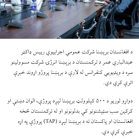
د افغانستان برېښنا شرکت عمومي اجراییوي رییس ډاکټر
عبدالباري عمر د ترکمنستان د برېښنا انرژۍ شرکت مسوولینو
سره د ویډیويي کنفرانس له لارې د برېښنا پروژو اړوند خبرې
اترې کړي دي.
دواړو لوریو د ۵۰۰ کېلوولټ برېښنا لېږد پروژې، الوان دښتې او
کرکین سب سټېشنونو کې بدلونونو او له ترکمنستان څخه
افغانستان او پاکستان ته د برېښنا لېږد (TAP) پروژې په اړه
خبرې کړې دي.