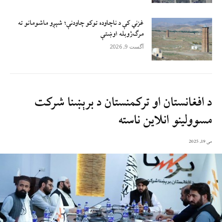
غزني کې د ناچاوده توکو چاودنې؛ شپږو ماشومانو ته
مرګ‌ژوبله اوښتې
آگست 9, 2026
د افغانستان او ترکمنستان د برېښنا شرکت
مسوولینو انلاین ناسته
می 19, 2025