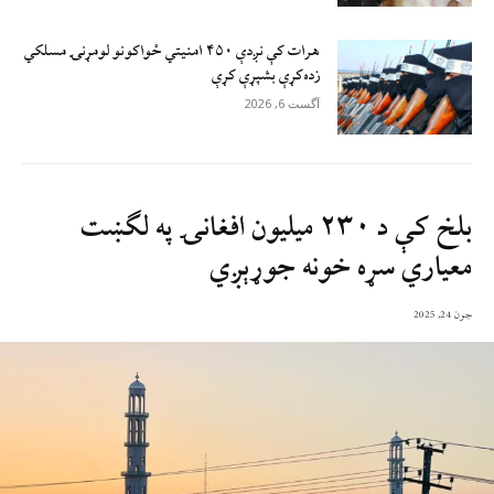
هرات کې نږدې ۴۵۰ امنيتي ځواکونو لومړنۍ مسلکي
زده‌کړې بشپړې کړې
آگست 6, 2026
بلخ کې د ۲۳۰ میلیون افغانۍ په لګښت
معیاري سړه خونه جوړېږي
جون 24, 2025