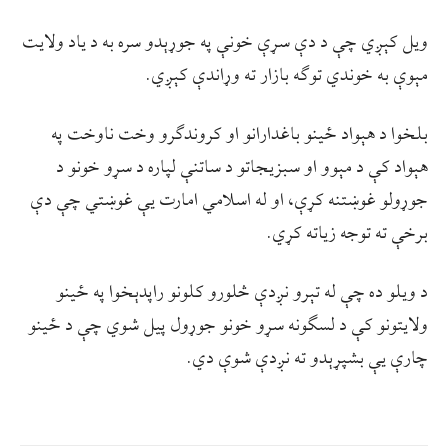
ویل کېږي چې د دې سړې خونې په جوړېدو سره به د یاد ولایت
مېوې به خوندي توګه بازار ته وړاندې کېږي.
بلخوا د هېواد ځینو باغدارانو او کروندګرو وخت ناوخت په
هېواد کې د مېوو او سبزیجاتو د ساتنې لپاره د سړو خونو د
جوړولو غوښتنه کړې، او له اسلامي امارت یې غوښتي چې دې
برخې ته توجه زیاته کړي.
د ویلو ده چې له تېرو نږدې څلورو کلونو راپدېخوا په ځینو
ولایتونو کې د لسګونه سړو خونو جوړول پیل شوي چې د ځینو
چارې یې بشپړېدو ته نږدې شوې دي.