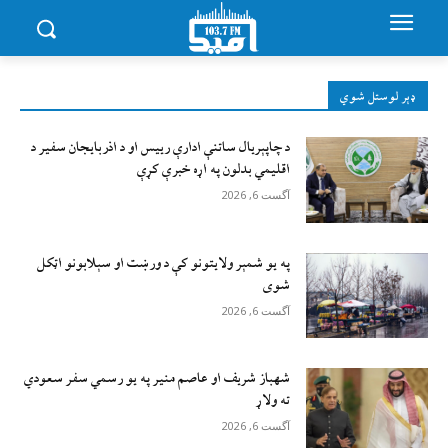
ډېر لوستل شوي
د چاپېریال ساتنې ادارې رییس او د اذربایجان سفیر د
اقلیمي بدلون په اړه خبرې کړې
آگست 6, 2026
په یو شمېر ولایتونو کې د ورښت او سېلابونو اټکل
شوی
آگست 6, 2026
شهباز شریف او عاصم منیر په یو رسمي سفر سعودي
ته ولاړ
آگست 6, 2026