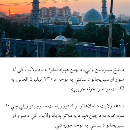
د بلخ مسوولین وایي، د چین هېواد لخوا په یاد ولایت کې ‘د
مېوو او سبزیجاتو د ساتنې په موخه’ د ۲۳۰ میلیون افغانۍ په
لګښت یوه سړه خونه جوړېږي.
د دغه ولایت د اطلاعاتو او کلتور ریاست مسوولینو ویلي چې دا
سړه خونه به د چین هېواد په ملاتړ په یاد ولایت کې د مېوو او
سبزیجاتو د ساتنې په موخه جوړه شي.