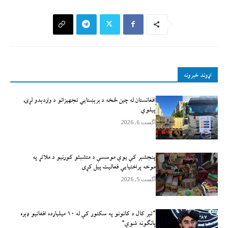
اړوند خبرونه
افغانستان له چين څخه د برېښنايي تجهيزاتو د واردېدو لړۍ
پيلوي
آگست 6, 2026
پنجشېر کې یوې موسسې د متشبثو کورنیو د ملاتړ په
موخه پراختیايي فعالیت پیل کړی
آگست 5, 2026
“تېر کال د کانونو په سکتور کې له ۱۰ میلیارده افغانیو ډېره
پانګونه شوې”