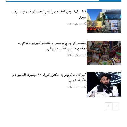
افغانستان له چين څخه د برېښنايي تجهيزاتو د واردېدو لړۍ
پيلوي
آگست 6, 2026
پنجشېر کې یوې موسسې د متشبثو کورنیو د ملاتړ په
موخه پراختیايي فعالیت پیل کړی
آگست 5, 2026
“تېر کال د کانونو په سکتور کې له ۱۰ میلیارده افغانیو ډېره
پانګونه شوې”
آگست 2, 2026