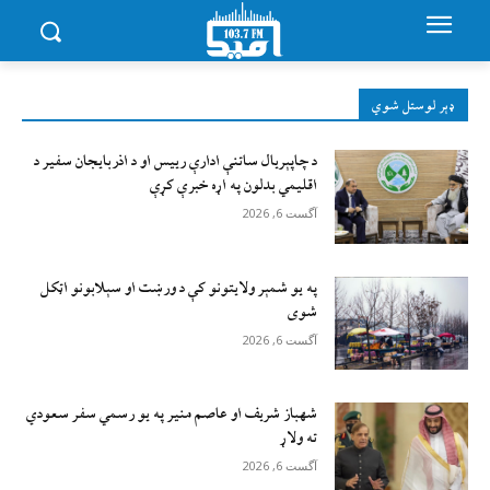
ډېر لوستل شوي
د چاپېریال ساتنې ادارې رییس او د اذربایجان سفیر د
اقلیمي بدلون په اړه خبرې کړې
آگست 6, 2026
په یو شمېر ولایتونو کې د ورښت او سېلابونو اټکل
شوی
آگست 6, 2026
شهباز شریف او عاصم منیر په یو رسمي سفر سعودي
ته ولاړ
آگست 6, 2026