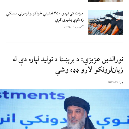
هرات کې نږدې ۴۵۰ امنيتي ځواکونو لومړنۍ مسلکي
زده‌کړې بشپړې کړې
آگست 6, 2026
نورالدین عزیزي: د برېښنا د تولید لپاره دې له
زیان‌لرونکو لارو ډډه وشي
جون 25, 2025