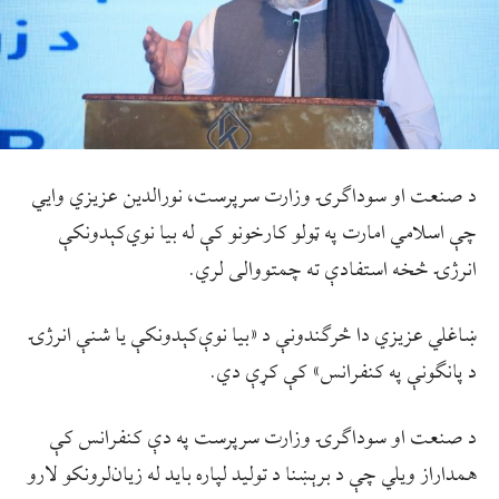
د صنعت او سوداګرۍ وزارت سرپرست، نورالدین عزیزي وایي
چې اسلامي امارت په ټولو کارخونو کې له بیا نوي‌کېدونکې
انرژۍ څخه استفادې ته چمتووالی لري.
ښاغلي عزیزي دا څرګندونې د «بیا نوې‌کېدونکې یا شنې انرژۍ
د پانګونې په کنفرانس» کې کړې دي.
د صنعت او سوداګرۍ وزارت سرپرست په دې کنفرانس کې
همداراز ویلي چې د برېښنا د تولید لپاره باید له زیان‌لرونکو لارو