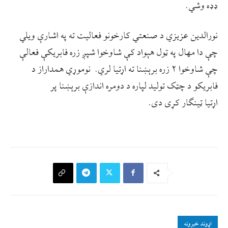
ډډه وشي.
نورالدین عزیزي د صنعتي کارخونو فعالیت ته په اشارې ویلي
چې دا مهال په ټول هېواد کې شاوخوا شپږ زره فابریکې فعالې
چې شاوخوا ۲ زره برېښنا ته اړتیا لري. نوموړي همداراز د
فابریکو د چټک تولید لپاره د دومره اندازې برېښنا پر
اړتیا ټینګار کړی دی.
اړوند خبرونه