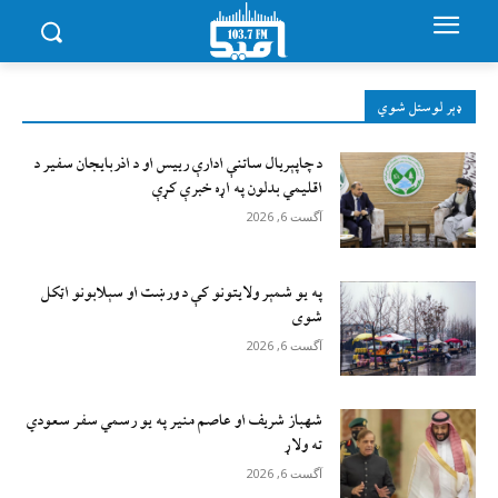
ډېر لوستل شوي
د چاپېریال ساتنې ادارې رییس او د اذربایجان سفیر د
اقلیمي بدلون په اړه خبرې کړې
آگست 6, 2026
په یو شمېر ولایتونو کې د ورښت او سېلابونو اټکل
شوی
آگست 6, 2026
شهباز شریف او عاصم منیر په یو رسمي سفر سعودي
ته ولاړ
آگست 6, 2026