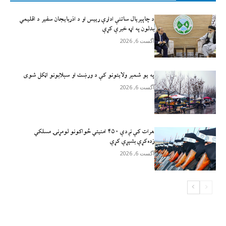
د چاپېریال ساتنې ادارې رییس او د اذربایجان سفیر د اقلیمي
بدلون په اړه خبرې کړې
آگست 6, 2026
په یو شمېر ولایتونو کې د ورښت او سېلابونو اټکل شوی
آگست 6, 2026
هرات کې نږدې ۴۵۰ امنيتي ځواکونو لومړنۍ مسلکي
زده‌کړې بشپړې کړې
آگست 6, 2026