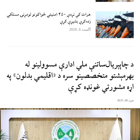
هرات کې نږدې ۴۵۰ امنيتي ځواکونو لومړنۍ مسلکي
زده‌کړې بشپړې کړې
آگست 6, 2026
د چاپېریال‌ساتنې ملي ادارې مسوولینو له
بهرمېشتو متخصصینو سره د «اقلیمي بدلون» په
اړه مشورتي غونډه کړې
جون 28, 2025