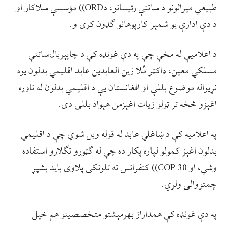
طبیعي میراثونو د ساتنې رئیسانو، دORD)) مؤسسې سلاکار او
د دې ادارې یو شمېر کارپوهانو ګډون کړی و.
د اعلامیې له مخې چې په دې غونډه کې د چاپېریال‌ساتنې
مسلکي معین، ډاکټر مُلا زین العابدین عابد اقلیمي بدلون یوه
نړیواله موضوع بللې او افغانستان یې د اقلیمي بدلون له ناوړه
اغېزو څخه تر ټولو زیات اغېزمن هېواد بللی دی.
په اعلامیه کې د ښاغلي عابد له قوله ویل شوي چې د اقلیمي
بدلون اغېز کمولو لپاره پکار ده چې له ګټورو تګلارو استفاده
وشي، او COP-30)) کنفرانس ته تلونکی پلاوی باید بشپړ
چمتووالی ولري.
په دې غونډه کې همداراز بهرمېشتو متخصصینو هم خپل