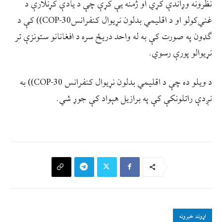
نظرونه وړاندې کړي او ژمنه یې کړې چې د یادې کړنلارې د
غني‌کولو او د اقلیمي بدلون نړیوال کنفرانسCOP-30)) کې د
ګډون په صورت کې به له واحد دریځ سره د افغانانو ستونزې تر
نړیوالو پورې رسوي.
د ویلو ده چې د اقلیمي بدلون نړیوال کنفرانس COP-30)) به
نږدې راتلونکې کې په برازیل هېواد کې جوړ شي.
اړوند خبرونه