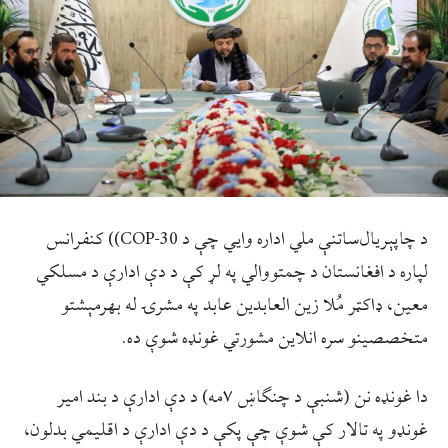
د چاپېریال‌‌ساتنې ملي اداره وایي چې د COP-30)) کنفرانس
لپاره د افغانستان د چمتووالي په لړ کې د دې ادارې د مسلکي
معین، ډاکټر مُلا زین العابدین عابد په مشرۍ له بهرمېشتو
متخصصینو سره انلاین مشورتي غونډه شوې ده.
دا غونډه نن (شنبې د چنګاښ ۷مه) د دې ادارې د بند امیر
غونډو په تالار کې شوې چې پکې د دې ادارې د اقلیمي بدلون،