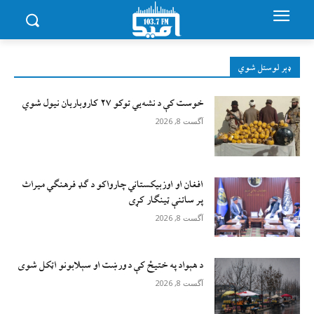
ډېر لوستل شوي
خوست کې د نشه‌يي توکو ۲۷ کاروباریان نیول شوي
آگست 8, 2026
افغان او اوزبیکستاني چارواکو د ګډ فرهنګي میراث
پر ساتنې ټینګار کړی
آگست 8, 2026
د هېواد په ختیځ کې د ورښت او سېلابونو اټکل شوی
آگست 8, 2026