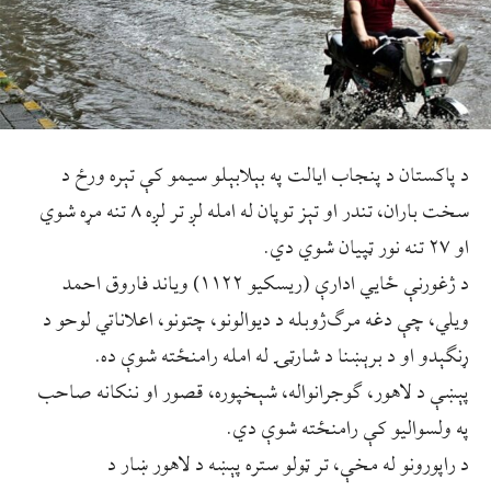
د پاکستان د پنجاب ایالت په بېلابېلو سیمو کې تېره ورځ د
سخت باران، تندر او تېز توپان له امله لږ تر لږه ۸ تنه مړه شوي
او ۲۷ تنه نور ټپیان شوي دي.
د ژغورنې ځايي ادارې (ریسکیو ۱۱۲۲) ویاند فاروق احمد
ویلي، چې دغه مرګ‌ژوبله د دیوالونو، چتونو، اعلاناتي لوحو د
ړنګېدو او د برېښنا د شارټۍ له امله رامنځته شوې ده.
پېښې د لاهور، ګوجرانواله، شېخپوره، قصور او ننکانه صاحب
په ولسوالیو کې رامنځته شوې دي.
د راپورونو له مخې، تر ټولو ستره پېښه د لاهور ښار د