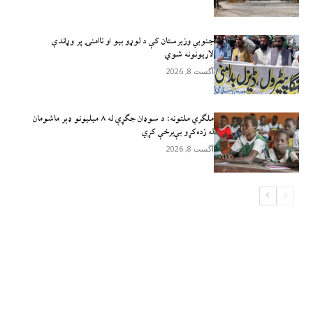
جنوبي وزیرستان کې د لوړو بیو او ناامنۍ پر وړاندې
لاريونونه شوي
آگست 8, 2026
ملګري ملتونه: د سوډان جګړې له ۸ میلیونو ډېر ماشومان
له زده‌کړو بې‌برخې کړي
آگست 8, 2026