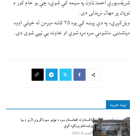
شریف‌پورې احمد ټاون په سیمه کې شوې، چې یو خام کور د
توپان پر مهال نړېدلی دی.
ويل‌کېږي، په دې پېښه کې یوه ۲۵ کلنه مېرمن له خپلې اووه
میاشتنۍ ماشومې سره مړه شوې او خاوند یې ټپي شوی دی.
اړوند خبرونه
پاکستان له افغانستان سره د ټولو سوداګریزو لارو د بیا
پرانیستلو پرېکړه کړې
آگست 8, 2026