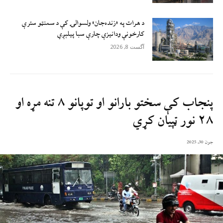
د هرات په «زنده‌جان» ولسوالۍ کې د سمنټو سترې
کارخونې ودانیزې چارې سبا پیلېږي
آگست 8, 2026
پنجاب کې سختو بارانو او توپانو ۸ تنه مړه او
۲۸ نور ټپيان کړي
جون 30, 2025