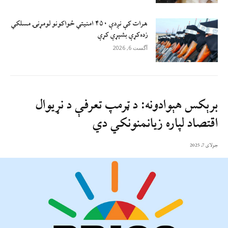
هرات کې نږدې ۴۵۰ امنيتي ځواکونو لومړنۍ مسلکي
زده‌کړې بشپړې کړې
آگست 6, 2026
برېکس هېوادونه: د ټرمپ تعرفې د نړيوال
اقتصاد لپاره زيانمنونکي دي
جولای 7, 2025