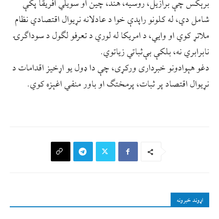
برېکس چې برازیل، روسیه، هند، چین او سویلي افریقا پکې
شامل دي، له کلونو راپدې خوا د عادلانه نړیوال اقتصادي نظام
ملاتړ کوي او وايي، د امریکا له لوري د تعرفو لګول د سوداګرۍ
نابرابري نه، بلکې بې‌ثباتي زیاتوي.
دغو هېوادونو خبرداری ورکړی، چې دا ډول یو اړخیز اقدامات د
نړیوال اقتصاد پر ثبات، پرمختګ او باور منفي اغېزه کوي.
اړوند خبرونه