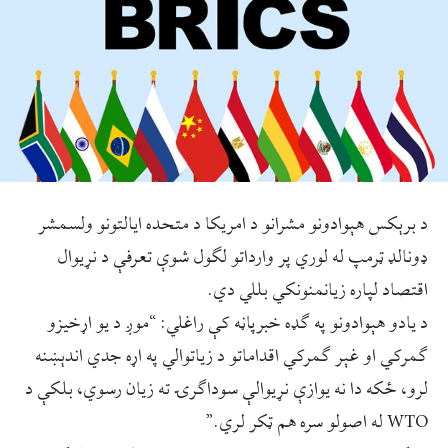
د برېکس هېوادونو مشرانو د امریکا د متحده ايالتونو ولسمشر
ډونالډ ټرمپ له لوري پر وارداتو لګول شوې تعرفې د نړيوال
اقتصاد لپاره زيانمنونکي بللي دي.
د يادو هېوادونو په ګډه خبرپاڼه کې راغلي: “موږ د یو اړخیزو
ګمرکي او غېر ګمرکي اقداماتو د زیاتوالي په اړه جدي اندېښنه
لرو، ځکه دا نه یوازې نړیوالې سوداګرۍ ته زیان رسوي، بلکې د
WTO له اصولو سره هم ټکر لري.”