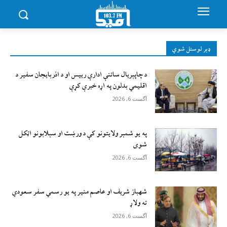
ډېر لوستل شوي
د چاپېریال ساتنې ادارې رییس او د اذربایجان سفیر د
اقلیمي بدلون په اړه خبرې کړې
آگست 6, 2026
په یو شمېر ولایتونو کې د ورښت او سېلابونو اټکل
شوی
آگست 6, 2026
شهباز شریف او عاصم منیر په یو رسمي سفر سعودي
ته ولاړ
آگست 6, 2026