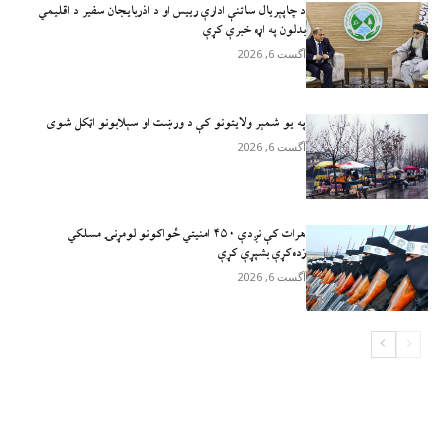
د چاپېریال ساتنې ادارې رییس او د اذربایجان سفیر د اقلیمي
بدلون په اړه خبرې کړې
آگست 6, 2026
په یو شمېر ولایتونو کې د ورښت او سېلابونو اټکل شوی
آگست 6, 2026
هرات کې نږدې ۴۵۰ امنيتي ځواکونو لومړنۍ مسلکي
زده‌کړې بشپړې کړې
آگست 6, 2026