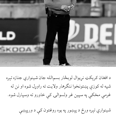
د افغان کرېکټ نړیوال لوبڅار بسم‌الله جان شینواري جنازه تېره
شپه له کوزې پښتونخوا ننګرهار ولایت ته راوړل شوه او نن له
غرمې مخکې په سپين غر ولسوالۍ کې خاورو ته وسپارل شوه.
شینواري تېره ورځ د پېښور په یوه روغتون کې د ورپېښې