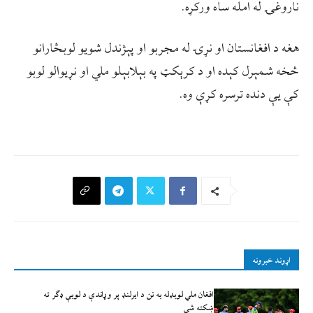
ناروغۍ له امله ساه ورکړه.
هغه د افغانستان او نړۍ له مجربو او پېژندل شویو لوبڅارانو
څخه شمېرل کېده او د کرېکټ په بېلابېلو ملي او نړیوالو لوبو
کې یې دنده ترسره کړې وه.
اړوند خبرونه
افغان ملي لوبډله به نن د ايرلنډ پر وړاندې د لوبې ډګر ته
ښکته شي