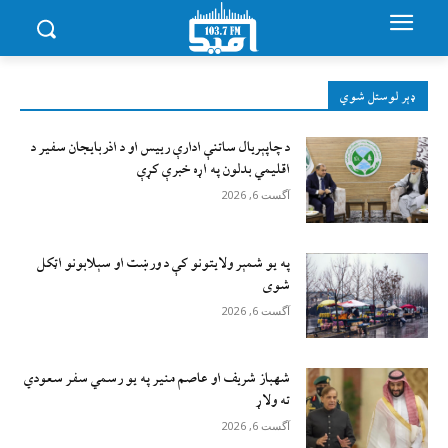
ډېر لوستل شوي
د چاپېریال ساتنې ادارې رییس او د اذربایجان سفیر د
اقلیمي بدلون په اړه خبرې کړې
آگست 6, 2026
په یو شمېر ولایتونو کې د ورښت او سېلابونو اټکل
شوی
آگست 6, 2026
شهباز شریف او عاصم منیر په یو رسمي سفر سعودي
ته ولاړ
آگست 6, 2026