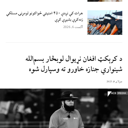
هرات کې نږدې ۴۵۰ امنيتي ځواکونو لومړنۍ مسلکي
زده‌کړې بشپړې کړې
آگست 6, 2026
د کرېکټ افغان نړیوال لوبڅار بسم‌الله
شینواري جنازه خاورو ته وسپارل شوه
جولای 8, 2025