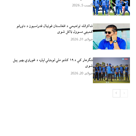
آگست 5, 2026
شاکرالله ابراهیمي د افغانستان فوټبال فدراسیون د داورانو
کمېټې مسوول ټاکل شوی
جولای 31, 2026
ننګرهار کې د ۱۹ کلنو ملي لوبډلې لپاره د غوراوي بهیر پیل
شوی
جولای 20, 2026