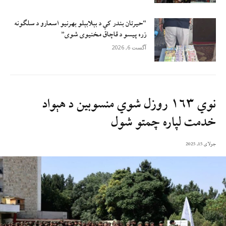
“حیرتان بندر کې د بېلابېلو بهرنیو اسعارو د سلګونه
زره پيسو د قاچاق مخنیوی شوی”
آگست 6, 2026
نوي ۱۶۳ روزل شوي منسوبین د هېواد
خدمت لپاره چمتو شول
جولای 15, 2025