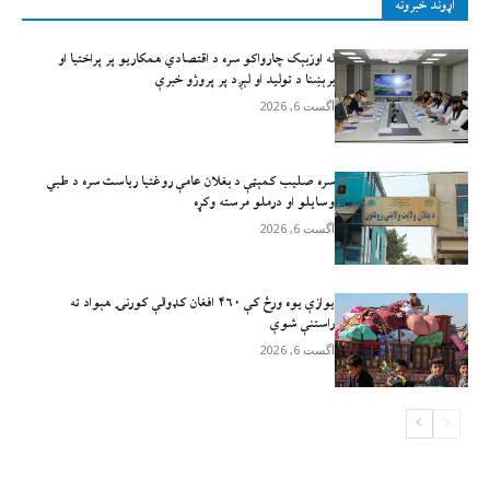
اړوند خبرونه
له اوزبېک چارواکو سره د اقتصادي همکاریو پر پراختیا او
برېښنا د تولید او لېږد پر پروژو خبرې
آگست 6, 2026
سره صلیب کمېټې د بغلان عامې روغتیا ریاست سره د طبي
وسایلو او درملو مرسته وکړه
آگست 6, 2026
يوازې یوه ورځ کې ۴۶۰ افغان کډوالې کورنۍ هېواد ته
راستنې شوې
آگست 6, 2026