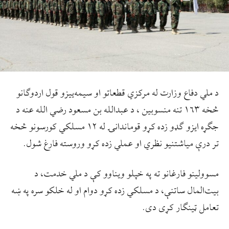
د ملي دفاع وزارت له مرکزي قطعاتو او سیمه‌ییزو قول اردوګانو
څخه ۱۶۳ تنه منسوبین ، د عبدالله بن مسعود رضي الله عنه د
جګړه‌ ایزو ګډو زده کړو قوماندانۍ له ۱۲ مسلکي کورسونو څخه
تر درې میاشتنیو نظري او عملي زده کړو وروسته فارغ شول.
مسوولینو فارغانو ته په خپلو ویناوو کې د ملي خدمت، د
بیت‌المال ساتنې، د مسلکي زده کړو دوام او له خلکو سره په ښه
تعامل ټینګار کړی دی.