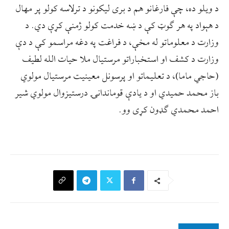
د ويلو ده، چې فارغانو هم د بری ليکونو د ترلاسه کولو پر مهال
د هېواد په هر ګوټ کې د ښه خدمت کولو ژمنې کړې دي. د
وزارت د معلوماتو له مخې، د فراغت په دغه مراسمو کې د دې
وزارت د کشف او استخباراتو مرستیال ملا حیات الله لطیف
(حاجي ماما)، د تعلیماتو او پرسونل معینیت مرستیال مولوي
باز محمد حمیدي او د یادې قوماندانۍ درستیزوال مولوي شیر
احمد محمدي ګډون کړی وو.