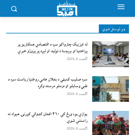
ډېر لوستل شوي
له اوزبېک چارواکو سره د اقتصادي همکاریو پر
پراختیا او برېښنا د تولید او لېږد پر پروژو خبرې
آگست 6, 2026
سره صلیب کمېټې د بغلان عامې روغتیا ریاست سره د
طبي وسایلو او درملو مرسته وکړه
آگست 6, 2026
يوازې یوه ورځ کې ۴۶۰ افغان کډوالې کورنۍ هېواد ته
راستنې شوې
آگست 6, 2026