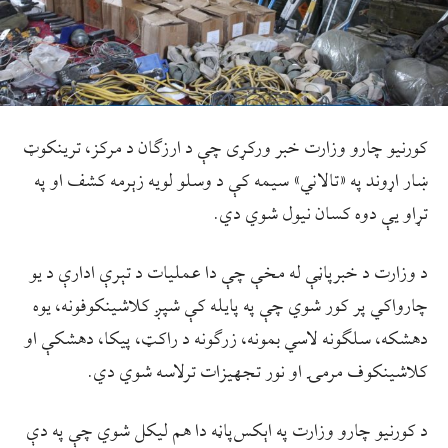
کورنیو چارو وزارت خبر ورکړی چې د ارزګان د مرکز، ترینکوټ
ښار اړوند په «تالاني» سیمه کې د وسلو لویه زېرمه کشف او په
تړاو یې دوه کسان نیول شوي دي.
د وزارت د خبرپاڼې له مخې چې دا عملیات د تېرې ادارې د یو
چارواکي پر کور شوي چې په پایله کې شپږ کلاشینکوفونه، یوه
دهشکه، سلګونه لاسي بمونه، زرګونه د راکټ، پیکا، دهشکې او
کلاشینکوف مرمۍ او نور تجهیزات ترلاسه شوي دي.
د کورنیو چارو وزارت په اېکس‌پاڼه دا هم لیکل شوي چې په دې