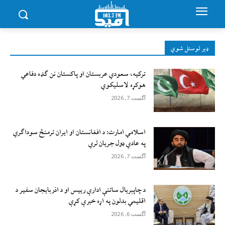
ډېر لوستل شوي
ترکیه، سعودي عربستان او پاکستان نن ګډه دفاعي
هوکړه لاسلیکوي
آگست 7, 2026
اسلامي امارت: د افغانستان او ایران ترمنځ سوداګري
په عادي ډول جریان لري
آگست 7, 2026
د چاپېریال ساتنې ادارې رییس او د اذربایجان سفیر د
اقلیمي بدلون په اړه خبرې کړې
آگست 6, 2026