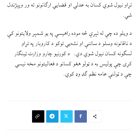
تړاو نیول شوي کسان به عدلي او قضايي ارګانونو ته ور وپېژندل
شي.
د ویلو ده چې له تېرې څه موده راهیسې په یو شمېر ولایتونو کې
د ناقانونه وسلو د ساتنې او نشه‌يي توکو د کاروبار په تړاو
لسګونه کسان نیول شوي دي. د کورنیو چارو وزارت ټینګار
کړی چې پولیس به د ټولو هغو کسانو د فعالیتونو مخه نیسي
چې د ټولنې عامه نظم ګډ وډ کوي.