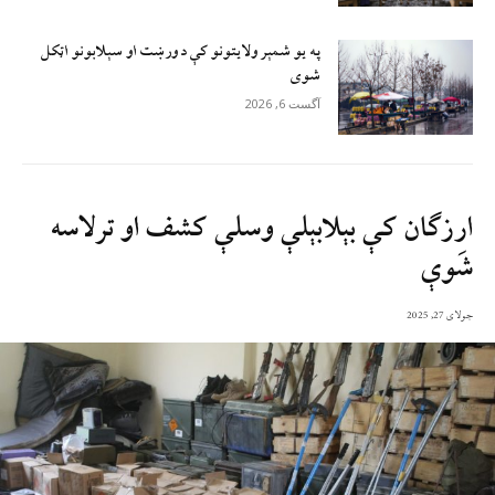
په یو شمېر ولایتونو کې د ورښت او سېلابونو اټکل
شوی
آگست 6, 2026
ارزګان کې بېلابېلې وسلې کشف او ترلاسه
شَوې
جولای 27, 2025