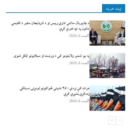
اړوند خبرونه
د چاپېریال ساتنې ادارې رییس او د اذربایجان سفیر د اقلیمي
بدلون په اړه خبرې کړې
آگست 6, 2026
په یو شمېر ولایتونو کې د ورښت او سېلابونو اټکل شوی
آگست 6, 2026
هرات کې نږدې ۴۵۰ امنيتي ځواکونو لومړنۍ مسلکي
زده‌کړې بشپړې کړې
آگست 6, 2026