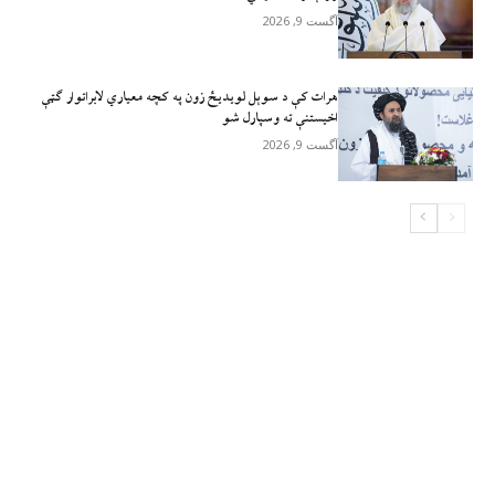
آگست 9, 2026
هرات کې د سوېل ‌لویدیځ زون په کچه معیاري لابراتوار ګټې
اخیستنې ته وسپارل شو
آگست 9, 2026