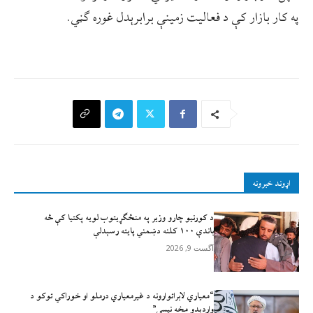
په کار بازار کې د فعالیت زمینې برابرېدل غوره ګڼي.
اړوند خبرونه
د کورنیو چارو وزیر په منځګړیتوب لویه پکتیا کې څه
باندې ۱۰۰ کلنه دښمني پایته رسېدلې
آگست 9, 2026
“معیاري لابراتوارونه د غیرمعیاري درملو او خوراکي توکو د
واردېدو مخه نیسي”