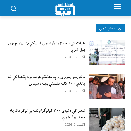
ډېر لوستل شوي
هرات کې د سمنټو تولید نوې فابریکې ودانیزې چارې
پیل شوې
آگست 9, 2026
د کورنیو چارو وزیر په منځګړیتوب لویه پکتیا کې څه
باندې ۱۰۰ کلنه دښمني پایته رسېدلې
آگست 9, 2026
تخار کې د نږدې ۳۰۰ کیلوګرام نشه‌يي توکو د قاچاق
مخه نیول شوې
آگست 9, 2026