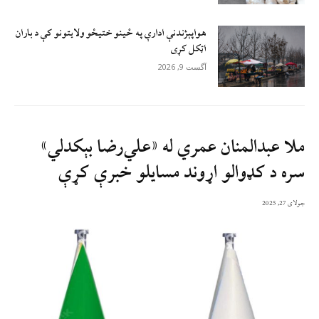
هواپېژندنې ادارې په ځینو ختیځو ولایتونو کې د باران
اټکل کړی
آگست 9, 2026
ملا عبدالمنان عمري له «علي‌رضا بېکدلي»
سره د کډوالو اړوند مسایلو خبرې کړې
جولای 27, 2025