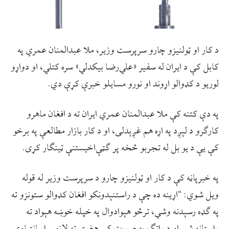
د کار او ټولنیزو چارو سرپرست وزیر، ملا عبدالمنان عمري په
کابل کې د ایران له سفیر «علي‌رضا بیکدلي» سره کتلي، او دواړو
لوریو د کډوالو اړوند او نورو مسایلو خبرې کړې دي.
په دې کتنه کې ملا عبدالمنان عمري ایران ته د افغان ماهرو
کارګرو د لېږد په اړه هم غږېدلی، او د کار بازار مطالعې په برخو
کې یې د یو بل له تجربو څخه پر ګټې‌اخیستنې ټینګار کړی.
په خبرپاڼه کې د کار او ټولنیزو چارو د سرپرست وزیر له قوله
ویل شوي: “اړینه ده چې د راستنېدونکو افغان کډوالو ستونزو ته
په ګډه رسېدنه وشي، ترڅو هېوادوال په خپله خوښه هېواد ته
راستانه شي او د راتګ په صورت کې هغوی ته لازمې اسانتیاوې