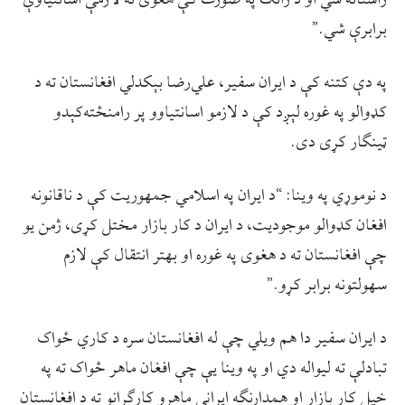
برابرې شي.”
په دې کتنه کې د ایران سفیر، علي‌رضا بېکدلي افغانستان ته د
کډوالو په غوره لېږد کې د لازمو اسانتیاوو پر رامنځته‌کېدو
ټینګار کړی دی.
د نوموړي په وینا: “د ایران په اسلامي جمهوریت کې د ناقانونه
افغان کډوالو موجودیت، د ایران د کار بازار مختل کړی، ژمن یو
چې افغانستان ته د هغوی په غوره او بهتر انتقال کې لازم
سهولتونه برابر کړو.”
د ایران سفیر دا هم ویلي چې له افغانستان سره د کاري ځواک
تبادلې ته لیواله دي او په وینا یې چې افغان ماهر ځواک ته په
خپل کار بازار او همدارنګه ایراني ماهرو کارګرانو ته د افغانستان