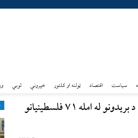
سیاست
اقتصاد
ټولنه او کلتور
خپرونې
لوبې
وي
غزه کې د صهيونيست رژيم د بريدونو له امله ۷۱ فلسطینیانو
ډ