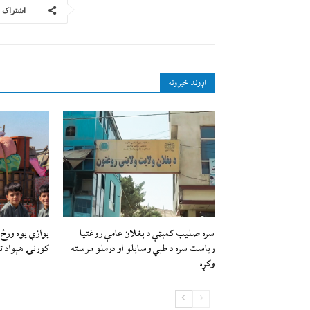
اشتراک
اړوند خبرونه
سره صلیب کمېټې د بغلان عامې روغتیا
ریاست سره د طبي وسایلو او درملو مرسته
کورنۍ هېواد ت
وکړه