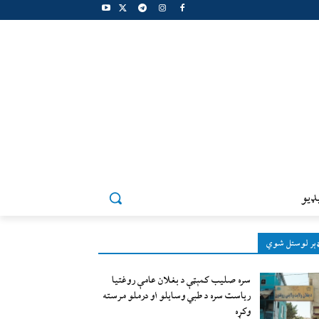
ډيو
ېر لوستل شوي
سره صلیب کمېټې د بغلان عامې روغتیا
ریاست سره د طبي وسایلو او درملو مرسته
وکړه