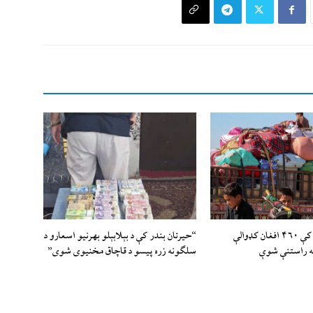
يوازې یوه ورځ کې ۴۶۰ افغان کډوالې
“حیرتان بندر کې د بېلابېلو بهرنیو اسعارو د
ه راستنې شوې
سلګونه زره پيسو د قاچاق مخنیوی شوی”