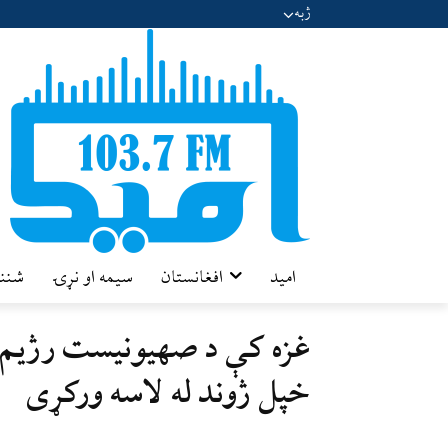
ژبه
امید
افغانستان
سیمه او نړۍ
شننه
خپل ژوند له لاسه ورکړی