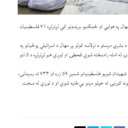
غزه کې صهيونيست رژيم د تېرو ۲۴ ساعتونو پرمهال په هوايي او ځمکنيو بریدونو کې لږترلږه ۷۱ فلسطینیان
يرې شبکې د راپور له مخې، یوازې ۴۲ تنه د بشري مرستو د ترلاسه کولو پر مهال د اسرائیلي پوځيانو په
ډزو کې شهيدان شوي. همداراز، د غزې د کلابندۍ له امله رامنځته شوې قحطۍ او لوږې هم لږترلږه د ۵ تنو
د راپورونو له مخې، د جګړې له پیله تر دې دمه د شهيدان شویو فلسطینیانو شمېر ۵۹ زره او ۷۳۳ ته رسېدلی،
دغه راز زرګونه کورنۍ له خپلو مېنو بې‌ځایه شوې او د لوږې له سخت