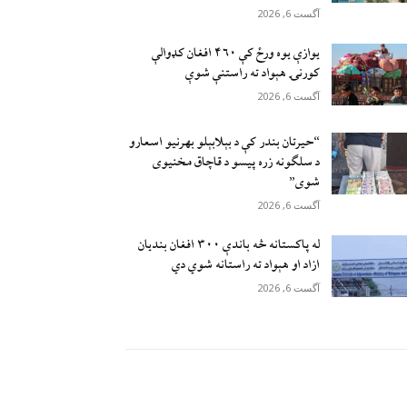
آگست 6, 2026
يوازې یوه ورځ کې ۴۶۰ افغان کډوالې
کورنۍ هېواد ته راستنې شوې
آگست 6, 2026
“حیرتان بندر کې د بېلابېلو بهرنیو اسعارو
د سلګونه زره پيسو د قاچاق مخنیوی
شوی”
آگست 6, 2026
له پاکستانه څه باندې ۳۰۰ افغان بندیان
ازاد او هېواد ته راستانه شوي دي
آگست 6, 2026