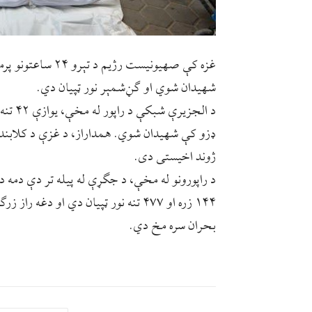
شهيدان شوي او ګڼ‌شمېر نور ټپیان دي.
د الجز
ژوند اخيستی دی.
۱۴۴ زره او ۴۷۷ تنه نور ټپیان دي او 
بحران سره مخ دي.