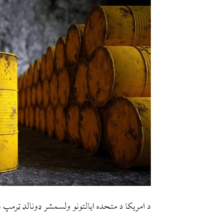
د امریکا د متحده ايالتونو ولسمشر ډونالډ ټرمپ و