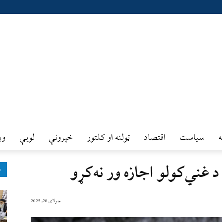
سیاست
اقتصاد
ټولنه او کلتور
خپرونې
لوبې
وي
 د غني‌کولو اجازه ور نه‌کړو
ډ
جولای 28, 2025