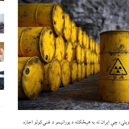
یلي، چې ایران ته به هېڅکله د یورانیمو د غني‌کولو اجازه