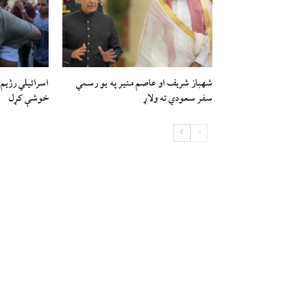
شهباز شریف او عاصم منیر په یو رسمي
سفر سعودي ته ولاړ
خوشې کړل