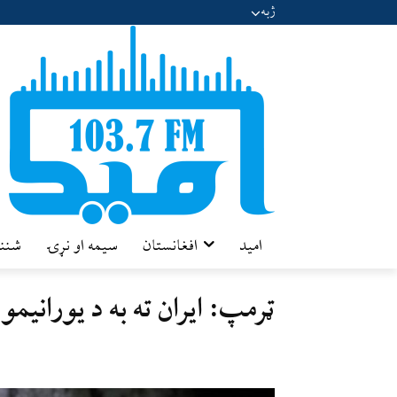
ژبه
امید
افغانستان
سیمه او نړۍ
شننه
ټرمپ: ایران ته به د یورانیمو