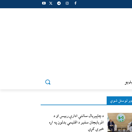
ډيو
ېر لوستل شوي
د چاپېریال ساتنې ادارې رییس او د
اذربایجان سفیر د اقلیمي بدلون په اړه
خبرې کړې