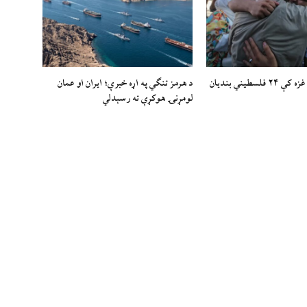
اسرائيلي رژيم غزه کې ۲۴ فلسطیني بندیان
د هرمز تنګي په اړه خبرې؛ ایران او عمان
لومړنۍ هوکړې ته رسېدلي