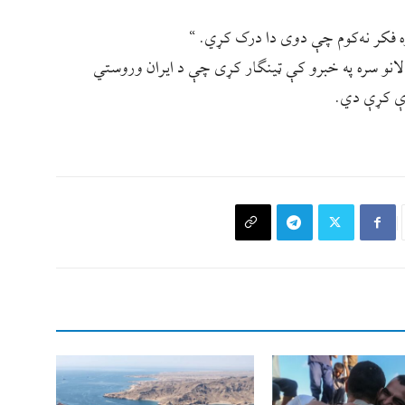
فکر نه‌کوم چې دوی دا درک کړي. “
لانو سره په خبرو کې ټینګار کړی چې د ایران وروستي
ې کړې دي.