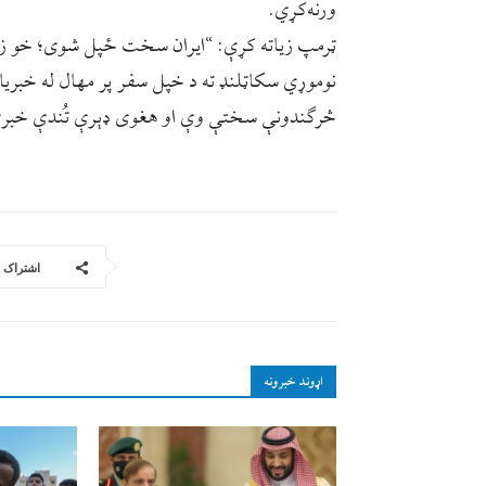
ورنه‌کړي.
ټرمپ زیاته کړې: “ایران سخت ځپل شوی؛ خو زه 
نوموړي سکاټلنډ ته د خپل سفر پر مهال له خبريا
څرګندونې سختې وې او هغوی ډېرې تُندې خبر
اشتراک
اړوند خبرونه