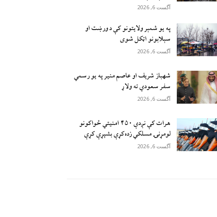
آگست 6, 2026
په یو شمېر ولایتونو کې د ورښت او
سېلابونو اټکل شوی
آگست 6, 2026
شهباز شریف او عاصم منیر په یو رسمي
سفر سعودي ته ولاړ
آگست 6, 2026
هرات کې نږدې ۴۵۰ امنيتي ځواکونو
لومړنۍ مسلکي زده‌کړې بشپړې کړې
آگست 6, 2026