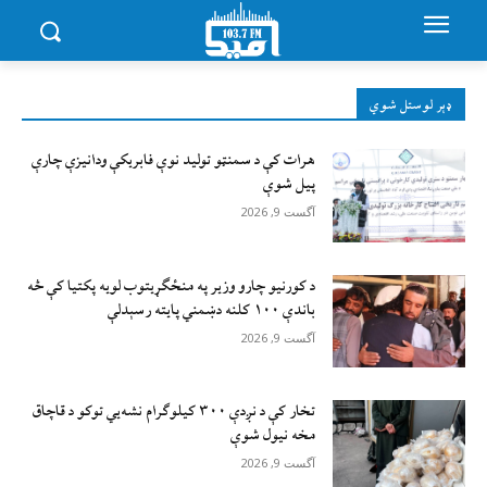
ډېر لوستل شوي
هرات کې د سمنټو تولید نوې فابریکې ودانیزې چارې
پیل شوې
آگست 9, 2026
د کورنیو چارو وزیر په منځګړیتوب لویه پکتیا کې څه
باندې ۱۰۰ کلنه دښمني پایته رسېدلې
آگست 9, 2026
تخار کې د نږدې ۳۰۰ کیلوګرام نشه‌يي توکو د قاچاق
مخه نیول شوې
آگست 9, 2026