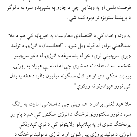
فرصت بللی او په وینا یې چې د چارو په بشپړېدو سره به د لوګر
د برېښنا ستونزه تر ډېره کمه شي.
په ورته وخت کې د اقتصادي معاونیت په خبرپاڼه کې هم د ملا
عبدالغني برادر له قوله ویل شوي: “افغانستان د انرژۍ د تولید
ډېرې سرچینې لري، خو له بده مرغه د انرژۍ له دغو سرچینو
څخه سمه استفاده نه ده شوې چې له امله یې هېواد په بهرنۍ
برېښنا متکي دی او هر کال سلګونه میلیون ډالره د هغه په بدل
کې نورو هېوادونو ته ورکوي”
ملا عبدالغني برادر دا هم ویلي چې د اسلامي امارت په راتګ
سره د نورو سکټورونو ترڅنګ د انرژۍ سکټور کې هم د پام وړ
پرمختګ شوی او په بېلابېلو ولایتونو کې د نوې کېدونکې
انرژۍ د تولید پروژې پېل شوې او د انرژۍ د تولید ترڅنګ د