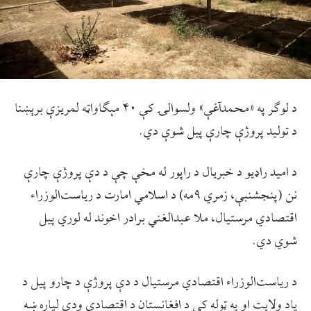
د لوګر په «محمدآغې» ولسوالۍ کې ۴۰ مېګاواټه لمریزې برېښنا
د تولید پروژې چارې پيل شوې دي.
د امید راډیو د خبریال د راپور له مخې چې د دې پروژې چارې
نن (پنجشنبې، زمري ۹مه) د اسلامي امارت د ریاست‌الوزراء
اقتصادي مرستیال، ملا عبدالغني برادر اخوند له لوري پيل
شوي دي.
د ریاست‌الوزراء اقتصادي مرستیال د دې پروژې د چارو پیل د
یاد ولایت او په ټوله کې د افغانستان د اقتصادي ودې لپاره ښه