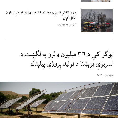
هواپېژندنې ادارې په ځینو ختیځو ولایتونو کې د باران
اټکل کړی
آگست 9, 2026
لوګر کې د ۳۶ میلیون ډالرو په لګښت د
لمریزې برېښنا د تولید پروژې پیلېدل
جولای 31, 2025