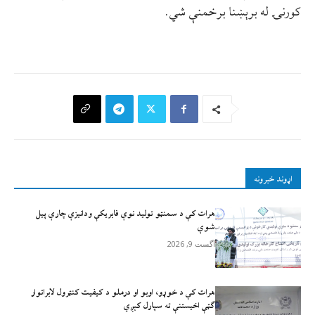
کورنۍ له برېښنا برخمنې شي.
اړوند خبرونه
هرات کې د سمنټو تولید نوې فابریکې ودانیزې چارې پیل
شوې
آگست 9, 2026
هرات کې د خوړو، اوبو او درملو د کیفیت کنټرول لابراتوار
ګټې اخيستنې ته سپارل کېږي