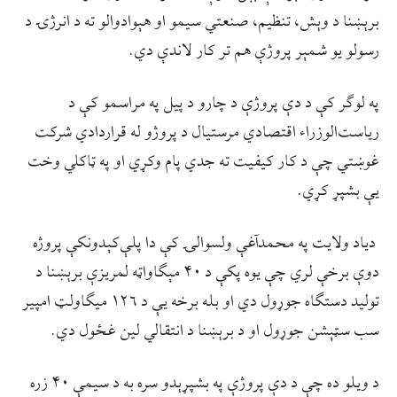
برېښنا د وېش، تنظیم، صنعتي سیمو او هېوادوالو ته د انرژۍ د
رسولو یو شمېر پروژې هم تر کار لاندې دي.
په لوګر کې د دې پروژې د چارو د پیل په مراسمو کې د
ریاست‌الوزراء اقتصادي مرستیال د پروژو له قراردادي شرکت
غوښتي چې د کار کیفیت ته جدي پام وکړي او په ټاکلي وخت
یې بشپړ کړي.
دیاد ولایت په محمدآغې ولسوالۍ کې دا پلې‌کېدونکې پروژه
دوې برخې لري چې یوه پکې د ۴۰ مېګاواټه لمریزې برېښنا د
تولید دستګاه جوړول دي او بله برخه یې د ۱۲۶ میګاولټ امپیر
سب سټېشن جوړول او د برېښنا د انتقالي لین غځول دي.
د ویلو ده چې د دې پروژې په بشپړېدو سره به د سیمې ۴۰ زره