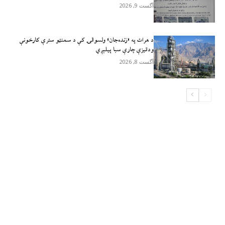
آگست 9, 2026
د هرات په «زنده‌جان» ولسوالۍ کې د سمنټو سترې کارخونې
ودانیزې چارې سبا پیلېږي
آگست 8, 2026