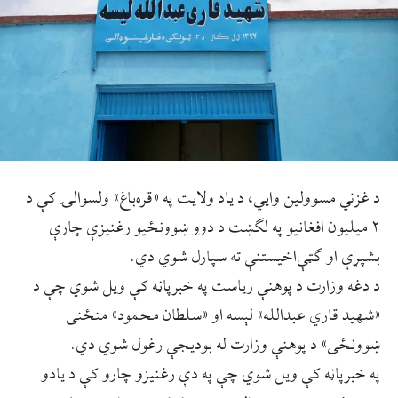
د غزني مسوولین وایي، د یاد ولایت په «قره‌باغ» ولسوالۍ کې د
۲ میلیون افغانیو په لګښت د دوو ښوونځیو رغنیزې چارې
بشپړې او ګټې‌اخیستنې ته سپارل شوي دي.
د دغه وزارت د پوهنې ریاست په خبرپاڼه کې ویل شوي چې د
«شهید قاري عبدالله» لېسه او «سلطان محمود» منځنی
ښوونځی» د پوهنې وزارت له بودیجې رغول شوي دي.
په خبرپاڼه کې ویل شوي چې په دې رغنیزو چارو کې د یادو