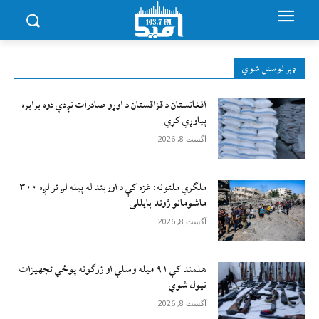
ډېر لوستل شوي
افغانستان د قزاقستان د اوړو صادرات نږدې دوه برابره
پیاوړي کړي
آگست 8, 2026
ملګري ملتونه: غزه کې د اوربند له پیله لږ تر لږه ۳۰۰
ماشومانو ژوند بايللی
آگست 8, 2026
هلمند کې ۹۱ میله وسلې او زرګونه پوځي تجهیزات
نیول شوي
آگست 8, 2026