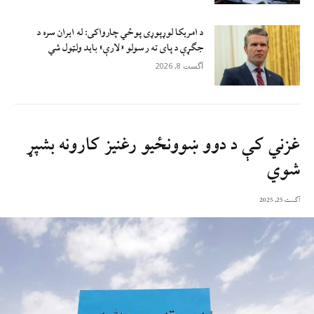
د امریکا لوړپوړی پوځي چارواکی: له ایران سره د
جګړې د پای ته رسولو «لارې» باید ولټول شي
آگست 8, 2026
غزني کې د دوو ښوونځیو رغنیز کارونه بشپړ
شوي
آگست 25, 2025