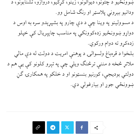
ښوونځیو د چتونو، دیوالونو، زینو، کړکیو، دروازو، تشنابونو، د
ودانیو بیروني پلاسټر او رنګ شامل وو.
د مسوولینو په وینا چې د دې چارو په بشپړېدو سره به اوس د
دواړو ښوونځیو زده‌کوونکي په مناسب چاپېریال کې خپلو
زده‌کړو ته دوام ورکوي.
بلخوا د قره‌باغ ولسوالۍ د پوهنې امریت د دولت له دې مالي
ملاتړ څخه د مننې ترڅنګ ویلي چې په تېرو کلونو کې یې هم د
دولتي بودیجې، کورنیو بنسټونو او د خلکو په همکارۍ ګڼ
ښوونځي جوړ او بیارغولي دي.