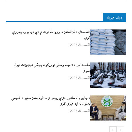
اړوند خبرونه
افغانستان د قزاقستان د اوړو صادرات نږدې دوه برابره پیاوړي
کړي
آگست 8, 2026
هلمند کې ۹۱ میله وسلې او زرګونه پوځي تجهیزات نیول
شوي
آگست 8, 2026
د چاپېریال ساتنې ادارې رییس او د اذربایجان سفیر د اقلیمي
بدلون په اړه خبرې کړې
آگست 6, 2026