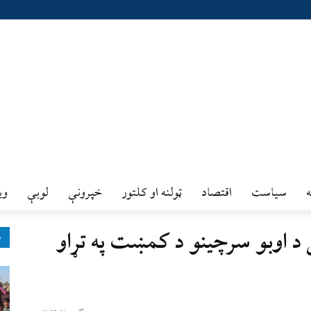
سیاست
اقتصاد
ټولنه او کلتور
خپرونې
لوبې
وي
 د اوبو سرچينو د کمښت په تړاو
ډ