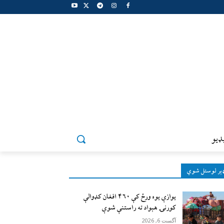
ډيو
ېر لوستل شوي
يوازې یوه ورځ کې ۴۶۰ افغان کډوالې
کورنۍ هېواد ته راستنې شوې
آگست 6, 2026