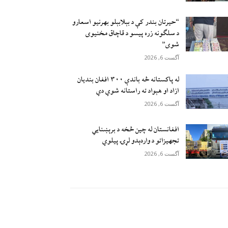
“حیرتان بندر کې د بېلابېلو بهرنیو اسعارو
د سلګونه زره پيسو د قاچاق مخنیوی
شوی”
آگست 6, 2026
له پاکستانه څه باندې ۳۰۰ افغان بندیان
ازاد او هېواد ته راستانه شوي دي
آگست 6, 2026
افغانستان له چين څخه د برېښنايي
تجهيزاتو د واردېدو لړۍ پيلوي
آگست 6, 2026