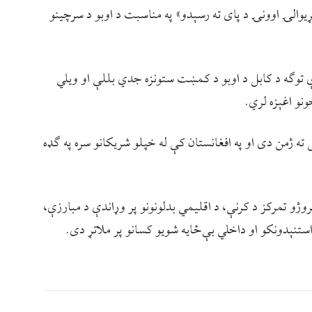
نړيوالۍ اوونۍ د پای ته رسېدو» په مناسبت د اوبو د سرچینو
ړې توګه د کابل د اوبو د کمښت ستونزه جدي بللې او ویلي
نو اغېزه لري.
ه ژمن دی او په افغانستان کې له خپلو شریکانو سره په ګډه
پروژو تمرکز د کرنې، د اقلیمي بدلونونو پر وړاندې د مبارزې،
راستنېدونکو او داخلي بې‌ځایه شویو کسانو پر ملاتړ دی.