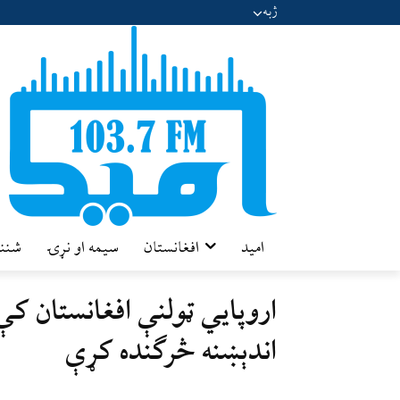
ژبه
امید
افغانستان
سیمه او نړۍ
شننه
اروپايي ټولنې افغانستان کې
اندېښنه څرګنده کړې