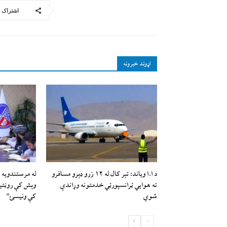
اشتراک
اړوند خبرونه
د ا.ا وياند: تېر کال له ۱۲ زرو ډېرو مسافرو
له مرستندویه 
ته هوايي ټرانسپورټي خدمتونه وړاندې
وېش کې روڼتیا،
شوي
کې ونیسئ”