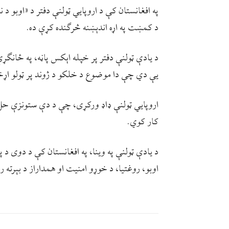
په افغانستان کې د اروپايي ټولنې دفتر د «اوبو د 
د کمښت په اړه اندېښنه څرګنده کړې ده.
د يادې ټولنې دفتر پر خپله اېکس پاڼه، په ځانګ
یې دي چې دا موضوع د خلکو د ژوند پر ټولو اړخو
اروپايي ټولنې ډاډ ورکړی، چې د دې ستونزې حل ت
کار کوي.
د يادې ټولنې په وینا، په افغانستان کې د دوی د 
اوبو، روغتیا، د خوړو امنیت او همداراز د بېرته 