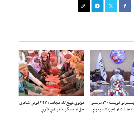
بنسټونو غوښتنه؛ “د مرستو
مولوي ذبيح‌الله مجاهد: ۴۲۳ قومي شخړې
 عدالت او اغېزمنتیا په پام
حل او سلګونه غونډې شَوې