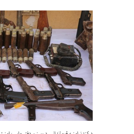
د کندز امنیه قوماندانۍ د رسنيو دفتر وايي، امنيت