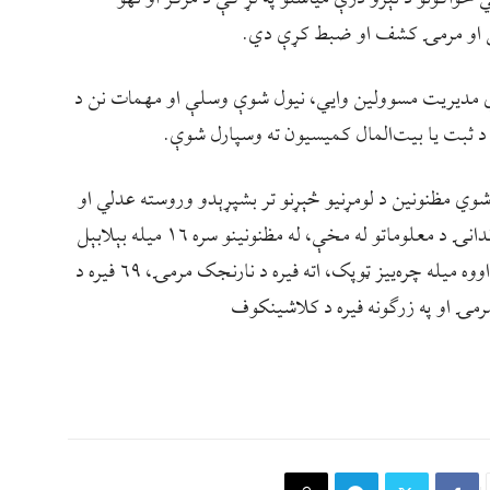
سلې او مرمۍ کشف او ضبط کړې دي.
زې مدیریت مسوولین وايي، نیول شوې وسلې او مهمات نن د
د ثبت یا بیت‌المال کمیسیون ته وسپارل شوې.
و په وينا، په دې تړاو ۱۲ تنه نيول شوي مظنونین د لومړنیو څېړنو تر بشپړېدو وروسته عدلي او
قضایي ارګانونو ته سپارل شوي دي. د امنیه قوماندانۍ د معلوماتو له مخې، له مظنونینو سره ۱۶ میله بېلابېل
تفنګچې، یو میل کلاشینکوف، پنځه میله پیکا، اووه میله چره‌ییز ټوپک، اته فیره د نارنجک مرمۍ، ۶۹ فیره د
مونه، ۱۲ فیره د راکټ مرمۍ او په زرګونه فیره د کلاشینکوف