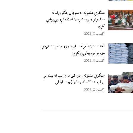
ملګري ملتونه: د سوډان جګړې له ۸
میلیونو ډېر ماشومان له زده‌کړو بې‌برخې
کړي
آگست 8, 2026
افغانستان د قزاقستان د اوړو صادرات نږدې
دوه برابره پیاوړي کړي
آگست 8, 2026
ملګري ملتونه: غزه کې د اوربند له پیله لږ
تر لږه ۳۰۰ ماشومانو ژوند بايللی
آگست 8, 2026