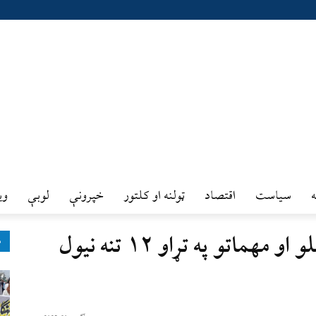
سیاست
اقتصاد
ټولنه او کلتور
خپرونې
لوبې
وي
کندز کې د لسګونه میله وسلو او مهماتو په تړاو ۱۲ تنه نيول
ډ