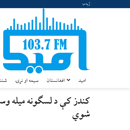
ژبه
امید
افغانستان
سیمه او نړۍ
شننه
شوي