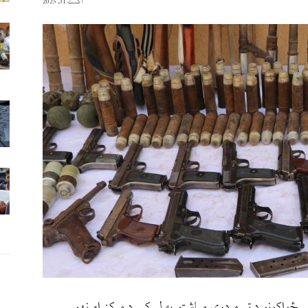
آگست 31, 2025
ي ځواکونو د تېرو درې میاشتو په لړ کې د مرکز او نهو