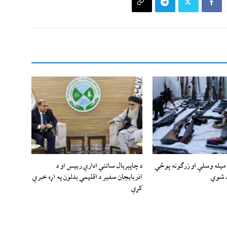
لمند کې ۹۱ میله وسلې او زرګونه پوځي
د چاپېریال ساتنې ادارې رییس او د
 شوي
اذربایجان سفیر د اقلیمي بدلون په اړه خبرې
کړې