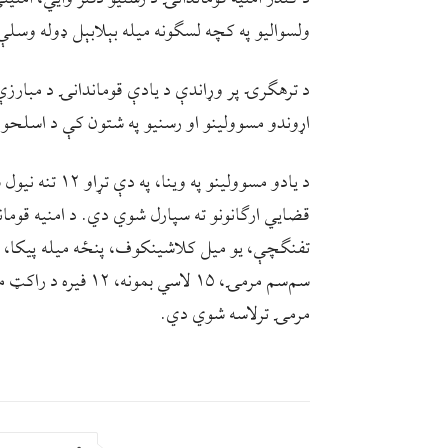
ولسوالیو په کچه لسګونه میله بېلابېل ډوله و
د ترهګرۍ پر وړاندې د يادې قوماندانۍ د مبار
اړوندو مسوولینو او رسنیو په شتون کې د اسلحو 
د يادو مسوولين
سم‌سم مرمۍ، ۱۵ لاسي ب
مرمۍ ترلاسه شوي دي.