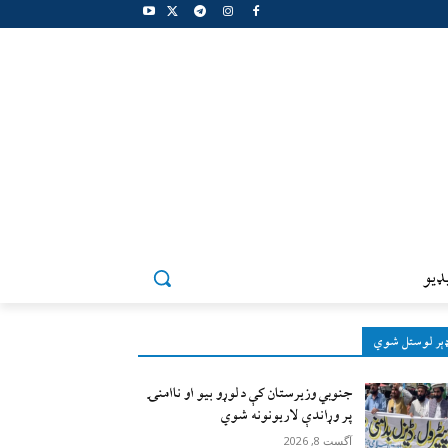
ډيو
ېر لوستل شوي
جنوبي وزیرستان کې د لوړو بیو او ناامنۍ
پر وړاندې لاريونونه شوي
آگست 8, 2026