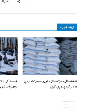
اشتراک
اړوند خبرونه
افغانستان د قزاقستان د اوړو صادرات نږدې
ه
دوه برابره پیاوړي کړي
تجهیزات نیول