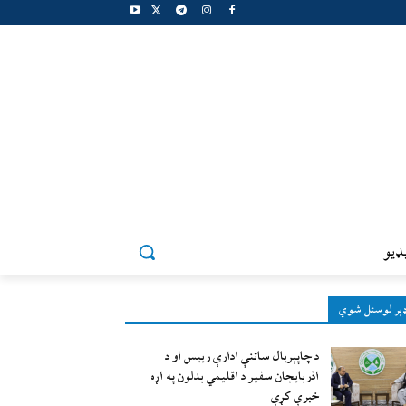
ډيو
ېر لوستل شوي
د چاپېریال ساتنې ادارې رییس او د
اذربایجان سفیر د اقلیمي بدلون په اړه
خبرې کړې