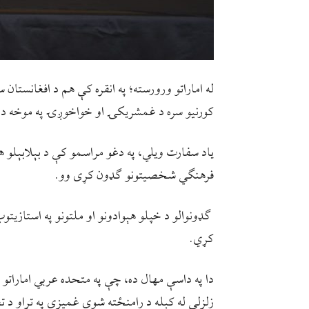
له اماراتو ورورسته؛ په انقره کې هم د افغانستان
کورنیو سره د غمشریکۍ او خواخوږۍ په موخه د 
ياد سفارت ويلي، په دغو مراسمو کې د بېلابېلو ه
فرهنګي شخصیتونو ګډون کړی وو.
ګډونوالو د خپلو هېوادونو او ملتونو په استازی
کړي.
دا په داسې مهال ده، چې په متحده عربي اماراتو
زلزلې له کبله د رامنځته شوې غمیزې په تړاو د