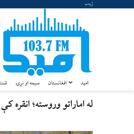
ژبه
امید
افغانستان
سیمه او نړۍ
شننه
له اماراتو وروسته؛ انقره ک