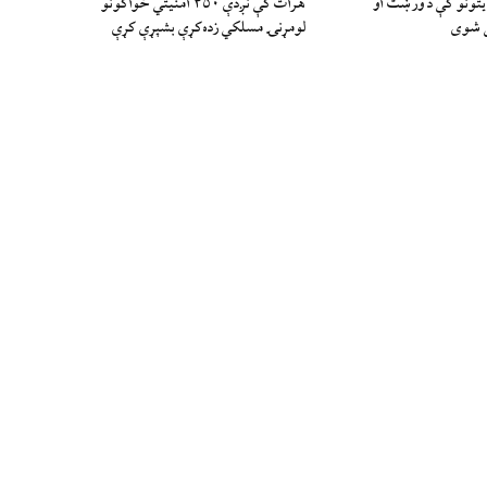
ایتونو کې د ورښت او
هرات کې نږدې ۴۵۰ امنيتي ځواکونو
ل شوی
لومړنۍ مسلکي زده‌کړې بشپړې کړې