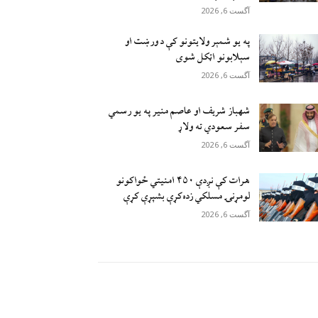
آگست 6, 2026
په یو شمېر ولایتونو کې د ورښت او
سېلابونو اټکل شوی
آگست 6, 2026
شهباز شریف او عاصم منیر په یو رسمي
سفر سعودي ته ولاړ
آگست 6, 2026
هرات کې نږدې ۴۵۰ امنيتي ځواکونو
لومړنۍ مسلکي زده‌کړې بشپړې کړې
آگست 6, 2026