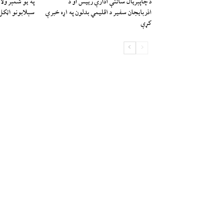
د چاپېریال ساتنې ادارې رییس او د
په یو شمېر ول
اذربایجان سفیر د اقلیمي بدلون په اړه خبرې
سېلابونو اټک
کړې