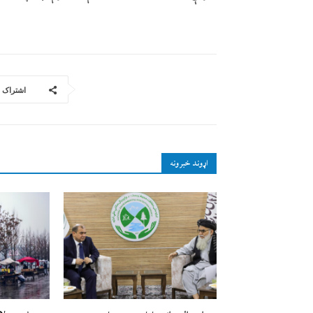
اشتراک
اړوند خبرونه