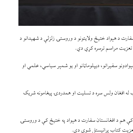
 سفارت د هېواد ختیځ ولایتونو د وروستۍ زلزلې د شهیدانو د
تعزیت مراسم ترسره کړي دي.
ېوادونو سفیرانو، دیپلوماټانو او یو شمېر سیاسي، علمي او
توب له افغان ولس سره د تسلیت او همدردۍ پیغامونه شریک
 کې هم د افغانستان سفارت د هېواد په ختیځ کې د وروستۍ
 تعزیت کتاب پرانيستل شوی دی.