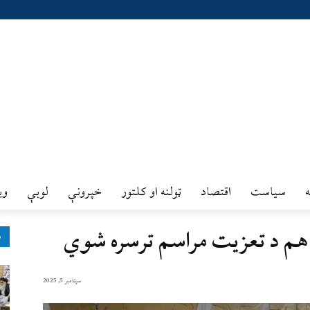
سیاست
اقتصاد
ټولنه او کلتور
خپرونې
لوبې
وي
ې هم د تعزيت مراسم ترسره شوي
ډ
سپتامبر 5, 2025