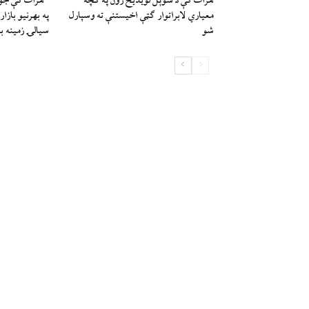
هرات کې د سوېل ‌لویدیځ زون په کچه
“هرات کې جوړ 
معیاري لابراتوار ګټې اخیستنې ته وسپارل
په بهرنیو بازار
شو
سیالۍ زمینه بر