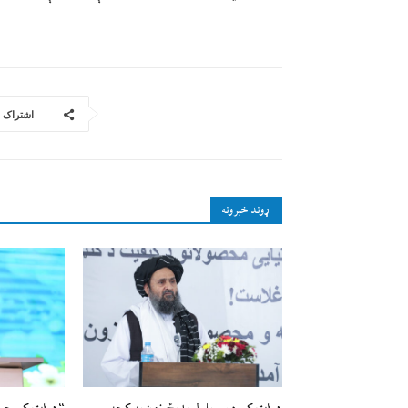
اشتراک
اړوند خبرونه