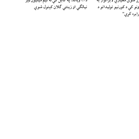
شوی معیاري لابراتوار به
د ا.ا وياند: په کابل کې له نیم میلیون ډېر
ونو کې د کورنیو تولیداتو د
نیالګي او زینتي ګلان کېنول شوي
ابره کړي”