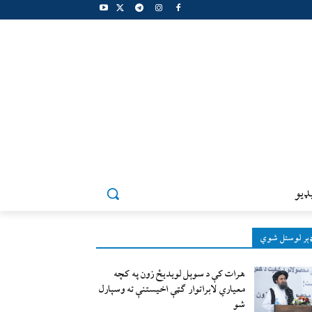
ډيو
ېر لوستل شوي
هرات کې د سوېل ‌لویدیځ زون په کچه
معیاري لابراتوار ګټې اخیستنې ته وسپارل
شو