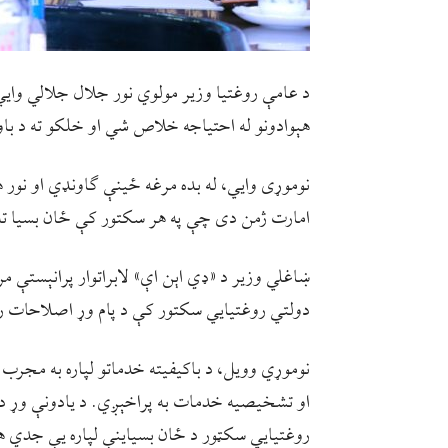
د عامې روغتیا وزیر مولوي نور جلال جلالي وایي،
هېوادونو له احتیاجه خلاص شي او خلکو ته د با
نوموړی وایي، له بده مرغه ځینې ګاونډي او نور 
امارت ژمن دی چې په هر سکتور کې ځان بسیا ته
ښاغلي وزیر د «ډي اېن اې» لابراتوار پرانېستې م
دولتي روغتیايي سکتور کې د پام وړ اصلاحات راغ
نوموړي وویل، د باکیفیته خدماتو لپاره به مجرب
او تشخیصیه خدمات به پراخېږي. د یادونې وړ د
روغتیايي سکټور د ځان بسیاینې لپاره یې جدي 