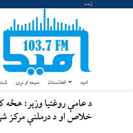
ژبه
امید
افغانستان
سیمه او نړۍ
شننه
د عامې روغتیا وزیر: هڅه کو
خلاص او د درملنې مرکز ش