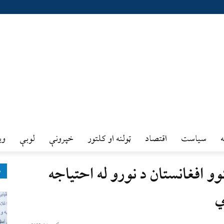
سیاست
اقتصاد
ټولنه او کلتور
خپرونې
لوبې
وي
و افغانستان د نورو له احتیاجه
ډ
ي