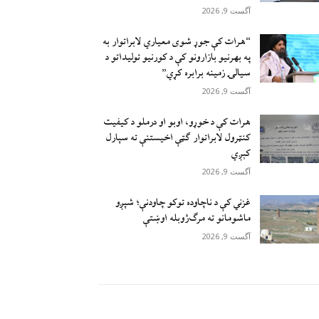
آگست 9, 2026
“هرات کې جوړ شوی معیاري لابراتوار به
په بهرنیو بازارونو کې د کورنیو تولیداتو د
سیالۍ زمینه برابره کړي”
آگست 9, 2026
هرات کې د خوړو، اوبو او درملو د کیفیت
کنټرول لابراتوار ګټې اخيستنې ته سپارل
کېږي
آگست 9, 2026
غزني کې د ناچاوده توکو چاودنې؛ شپږو
ماشومانو ته مرګ‌ژوبله اوښتې
آگست 9, 2026