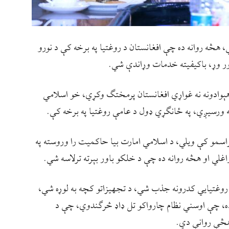
 هڅه روانه ده چې افغانستان د روغتیا په برخه کې د نورو
ور وړ، باکیفیته خدمات وړاندې شي.
هېوادونه نه غواړي افغانستان پرمختګ وکړي، خو اسلامي
 ورسیږي، په ځانګړي ډول د عامې روغتیا په برخه کې.
راسمو کې ویلي، د اسلامي امارت بیا حاکمیت را وروسته په
لي او هڅه روانه ده چې د خلکو باور بېرته ترلاسه شي.
 روغتیايي کدرونه جذب شي، د تجهیزاتو کچه به لوړه شي،
ه، چې اوسني نظام چارواکو تل ډاډ څرګندوي، چې د
هڅې روانې دي.