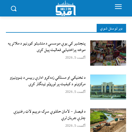
ډېر لوستل شوي
پنجشېر کې یوې موسسې د متشبثو کورنیو د ملاتړ په
موخه پراختیايي فعالیت پیل کړی
آگست 5, 2026
د تخنیکي او مسلکي زده‌کړو ادارې رییس د ښوونیزو
مرکزونو د کیفیت پر لوړولو ټینګار کړی
آگست 5, 2026
د قیصار – لامان حلقوي سړک درېیم لاټ رغنیزې
چارې جریان لري
آگست 5, 2026