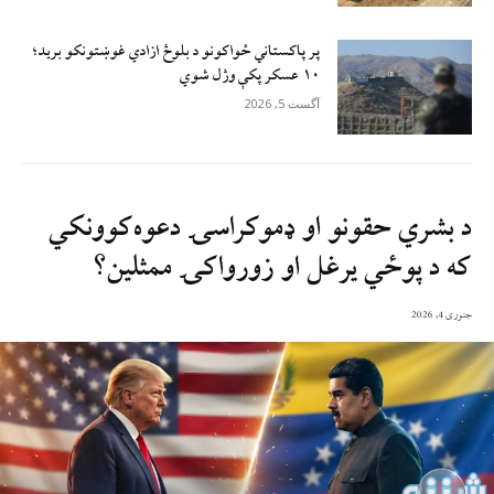
پر پاکستاني ځواکونو د بلوڅ‌ ازادي غوښتونکو بريد؛
۱۰ عسکر پکې وژل شوي
آگست 5, 2026
د بشري حقونو او ډموکراسۍ دعوه‌کوونکي
که د پوځي یرغل او زورواکۍ ممثلین؟
جنوری 4, 2026