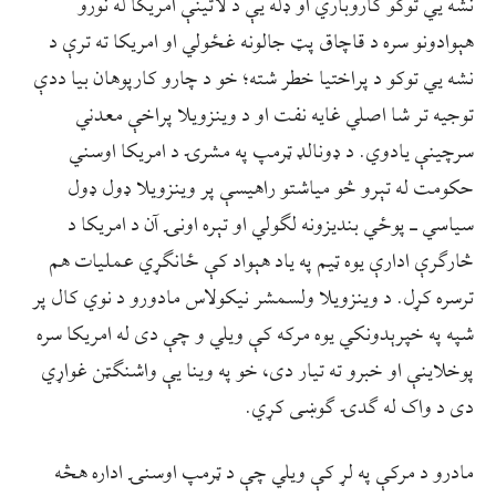
نشه یي توکو کاروباري او ډله یې د لاتینې امریکا له نورو
هېوادونو سره د قاچاق پټ جالونه غځولي او امریکا ته ترې د
نشه یي توکو د پراختیا خطر شته؛ خو د چارو کارپوهان بیا ددې
توجیه تر شا اصلي غایه نفت او د وینزویلا پراخې معدني
سرچینې یادوي. د ډونالډ ټرمپ په مشرۍ د امریکا اوسني
حکومت له تېرو څو میاشتو راهیسې پر وینزویلا ډول ډول
سیاسي ـ پوځي بندیزونه لګولي او تېره اونۍ آن د امریکا د
څارګرې ادارې یوه ټیم په یاد هېواد کې ځانګړي عملیات هم
ترسره کړل. د وینزویلا ولسمشر نیکولاس مادورو د نوي کال پر
شپه په خپرېدونکي یوه مرکه کې ویلي و چې دی له امریکا سره
پوخلاینې او خبرو ته تیار دی، خو په وینا یې واشنګټن غواړي
دی د واک له ګدۍ ګوښی کړي.
مادرو د مرکې په لړ کې ویلي چې د ټرمپ اوسنۍ اداره هڅه