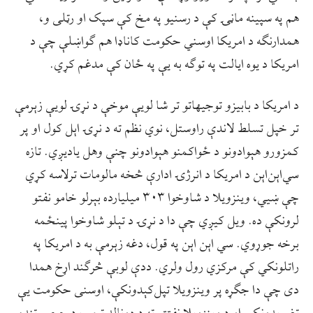
هم په سپینه ماڼۍ کې د رسنیو په مخ کې سپک او رټلی و،
همدارنګه د امریکا اوسني حکومت کاناډا هم ګواښلې چې د
امریکا د یوه ایالت په توګه به یې په ځان کې مدغم کړي.
د امریکا د بابیزو توجیهاتو تر شا لویې موخې د نړۍ لویې زېرمې
تر خپل تسلط لاندې راوستل، نوي نظم ته د نړۍ اېل کول او پر
کمزورو هېوادونو د ځواکمنو هېوادونو چنې وهل یادیږي. تازه
سي‌اېن‌اېن د امریکا د انرژۍ ادارې څخه مالومات ترلاسه کړي
چې ښیي، وینزویلا د شاوخوا ۳۰۳ میلیارده بېرلو خامو نفتو
لرونکې ده. ویل کیږي چې دا د نړۍ د تېلو شاوخوا پینځمه
برخه جوړوي. سي اېن اېن په قول، دغه زېرمې به د امریکا په
راتلونکي کې مرکزي رول ولري. ددې لوبې څرګند اړخ همدا
دی چې دا جګړه پر وینزویلا تپل‌کېدونکې، اوسنی حکومت یې