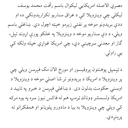
مصري الاصله امریکایي لیکوال باسم رأفت محمد یوسف
لیکلي چې وینزویلا کې د عراق سناریو تکرارېدونکې ده او
ددې بریدونو موخه پر نفتي زېرمو خېټه اچول دي. ښاغلي باسم
ویلي، د دې سناریو موخه د وینزویلا په خلکو پورې اړوند تېل،
ګاز او معدني سرچینې دي، چې امریکا غواړي خپله ولکه کې
یې راولي.
د ټېمپل پوهنتون پروفیسور او مورخ الان مک فېرسن ویلي چې
پر وینزویلا د امریکا د بریدونو تر شا اصلي موخه د وینزویلا د
اوسني حکومت بدلون دی. د ښاغلي فېرسن د خبرو په تایید د
امریکا ولسمشر ډونالډ ټرمپ هم له فاکس نیوز سره په یوه مرکه
کې ویلي چې وینزویلا به بیا د مادورو پلویانو او همفکرانو ته
پرېنږدي.