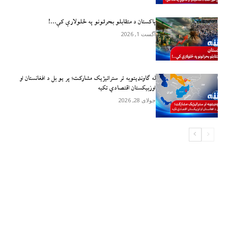
پاکستان د متقابلو بحرانونو په څلولارې کې…!
آگست 1, 2026
له ګاونډیتوبه تر ستراتیژیک مشارکت؛ پر یو بل د افغانستان او
اوزبیکستان اقتصادي تکیه
جولای 28, 2026