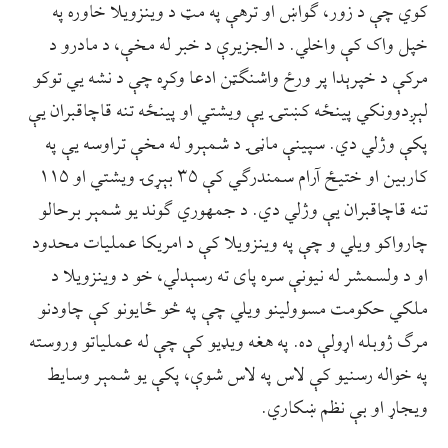
کوي چې د زور، ګواښ او ترهې په مټ د وینزویلا خاوره په
خپل واک کې واخلي. د الجزیرې د خبر له مخې، د مادرو د
مرکې د خپرېدا پر ورځ واشنګټن ادعا وکړه چې د نشه یي توکو
لېږدوونکي پینځه کښتۍ یې ویشتي او پینځه تنه قاچاقبران یې
پکې وژلي دي. سپینې ماڼۍ د شمېرو له مخې تراوسه یې په
کاربین او ختیځ آرام سمندرګي کې ۳۵ بېړۍ ویشتي او ۱۱۵
تنه قاچاقبران یې وژلي دي. د جمهوري ګوند یو شمېر برحالو
چارواکو ویلي و چې په وینزویلا کې د امریکا عملیات محدود
او د ولسمشر له نیونې سره پای ته رسېدلي، خو د وینزویلا د
ملکي حکومت مسوولینو ویلي چې په څو ځایونو کې چاودنو
مرګ ژوبله اړولې ده. په هغه ویډیو کې چې له عملیاتو وروسته
په خواله رسنیو کې لاس په لاس شوې، پکې یو شمېر وسایط
ویجاړ او بې نظم ښکاري.