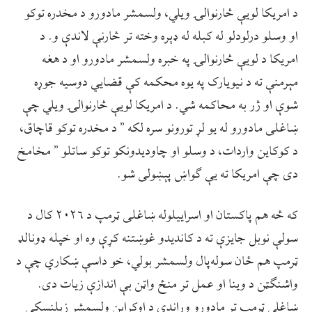
د امریکا لویې څارنوال‍ۍ ویلي، ولسمشر مادورو د مخدره توکو
او وسلو درلودلو له کبله له ډېره وخته تر څارنې لاندې و. د
امریکا د لویې څارنوالۍ په خبره ولسمشر مادورو او د هغه
مېرمنې ته د نیویارک په یوه محکمه کې قضایي دوسیه جوړه
شوې او ژر به محاکمه شي. د امریکا لویې څارنوالۍ ویلي چې
ښاغلی مادورو له یو لړ تورونو سره لکه ” د مخدره توکو قاچاق،
د کوکاین واردات، د وسلو او چاودیدونکو توکو ساتلو ” مخامخ
دی چې امریکا ته یې ګواښ پېښولی شو.
که څه هم پاکستان او اسراییلوله ښاغلی ټرمپ د ۲۰۲۶ کال د
سولې نوبل جایزې ته د کاندیدو غوښتنه کړې وه او خپله ډونالډ
ټرمپ هم ځان سوله‌پال ولسمشر بولي، خو داسې ښکاري چې د
واشنګټن د وینا او عمل تر منځ واټن بې اندازې زیات دی.
ښاغلي ټرمپ تر مادورو وړاندې د اوکراین ولسمشر زیلنسکي