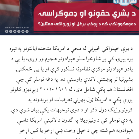
د یوې خپلواکې څېړنې له مخې د امریکا متحده ایالتونو په تېره
یوه پېړۍ کې پر شاوخوا سلو هېوادونو هجوم ور وړی، یا یې د
یادو هېوادونو مرکزي نظامونه نسکور کړي او یا یې ځمکنۍ
بشپړتیا تر پوښتنې لاندې راوستې ده. په دغه نوملړ کې چې
افغانستان هم پکې شامل دی، له ۱۹۰۱ -۲۰۰۱ زېږدیزو کلونو
پورې پکې د امریکا ټول بهرني تعرضات او بریدونه په
کرونولوژیک ډول ذکر او د دوی توجیهات پکې بیان شوي دي.
په دې نوملړ کې د ونیزویلا په ګډون د لاتینې امریکا داسې
هېوادونه هم شته چې د خپل وخت ښي اړخو یا کیڼ اړخو