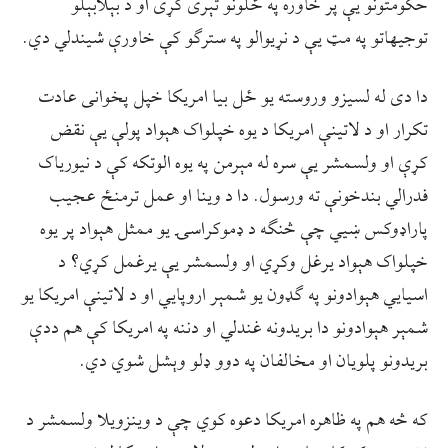
حکومتونو یې پر خاوره په ځلونو تېری کړی او د بېلابېلو
توجیهاتو په مټ یې د نړیوالو په سترګو کې خاورې شیندلي دي.
دا دی له لسیزو وروسته یو ځل بیا امریکا خپل پخوانی عادت
تکرار او د لاتینې امریکا د یوه خپلواک هېواد پولې یې نقض
کړې او ولسمشر یې سره له مېرمن په یوه الوتکه کې د نیوریاک
فدرالي بندخونې ته ورسول. دا د وینا او عمل ترمنځ عجیب
پاراډوکس ښیي چې څنګه د ډموکراسۍ یو ممثل هېواد پر یوه
خپلواک هېواد یرغل وکړي او ولسمشر یې یرغمل کړي؟ د
اسیایي هېوادونو په ګډون یو شمېر اروپایي او د لاتینې امریکا یو
شمېر هېوادونو دا بریدونه غندلي او دننه په امریکا کې هم ددې
بریدونو پلویان او مخالفان په دوو ډلو وېشل شوي دي.
که څه هم په ظاهره امریکا دعوه کوي چې د وینزویلا ولسمشر د