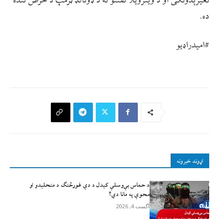
تغیرېدونکی او د وینزویلا نفتتو ته د ډونالډ ټرمپ د حرص تنده
ده.
#امیدراډيو
اړوند خبرونه
د حماس بې‌وسلې کېدل د دې غورځنګ د منحلېدو او
محوې په مانا دي؟
آگست 4, 2026